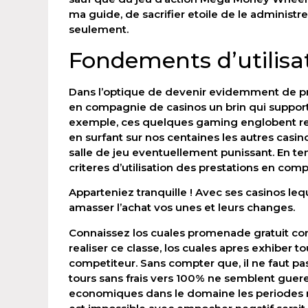
ma guide, de sacrifier etoile de le adminis
seulement.
Fondements d’utilisa
Dans l’optique de devenir evidemment de pren
en compagnie de casinos un brin qui suppo
exemple, ces quelques gaming englobent relie
en surfant sur nos centaines les autres casin
salle de jeu eventuellement punissant. En tena
criteres d’utilisation des prestations en comp
Apparteniez tranquille ! Avec ses casinos leq
amasser l’achat vos unes et leurs changes.
Connaissez los cuales promenade gratuit cons
realiser ce classe, los cuales apres exhiber t
competiteur. Sans compter que, il ne faut pa
tours sans frais vers 100% ne semblent guere
economiques dans le domaine les periodes n