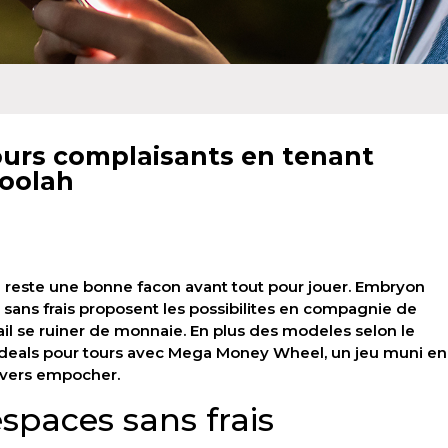
ours complaisants en tenant
Moolah
 reste une bonne facon avant tout pour jouer. Embryon
rs sans frais proposent les possibilites en compagnie de
il se ruiner de monnaie. En plus des modeles selon le
 deals pour tours avec Mega Money Wheel, un jeu muni en
 vers empocher.
espaces sans frais