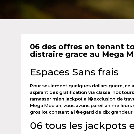
06 des offres en tenant t
distraire grace au Mega 
Espaces Sans frais
Pour seulement quelques dollars guere, cela
aspirant des gratification via classe, nos tou
ramasser mien jackpot a l�exclusion de trava
Mega Moolah, vous avons pareil anime leurs
gros lot constant a l�egard de dix grandeur
06 tous les jackpots 