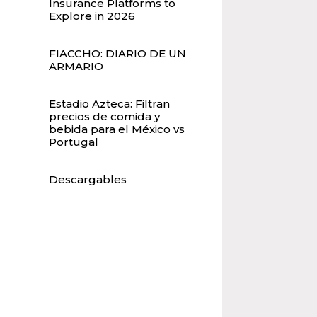
Insurance Platforms to
Explore in 2026
FIACCHO: DIARIO DE UN
ARMARIO
Estadio Azteca: Filtran
precios de comida y
bebida para el México vs
Portugal
Descargables