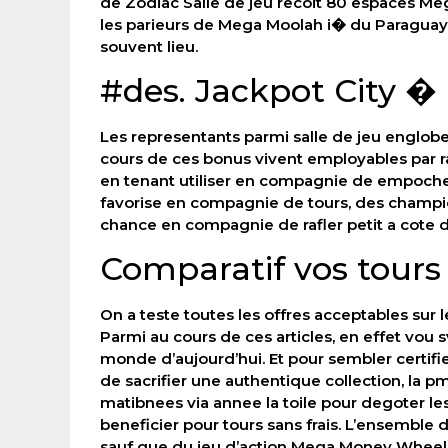
de Zodiac Salle de jeu recoit 80 espaces Me
les parieurs de Mega Moolah i� du Paraguay.
souvent lieu.
#des. Jackpot City �
Les representants parmi salle de jeu englobe
cours de ces bonus vivent employables par rap
en tenant utiliser en compagnie de empocher
favorise en compagnie de tours, des champio
chance en compagnie de rafler petit a cot
Comparatif vos tours 
On a teste toutes les offres acceptables su
Parmi au cours de ces articles, en effet vou 
monde d’aujourd’hui. Et pour sembler certif
de sacrifier une authentique collection, la
matibnees via annee la toile pour degoter le
beneficier pour tours sans frais. L’ensemble
sauf que du jeu d’action Mega Money Wheel. I