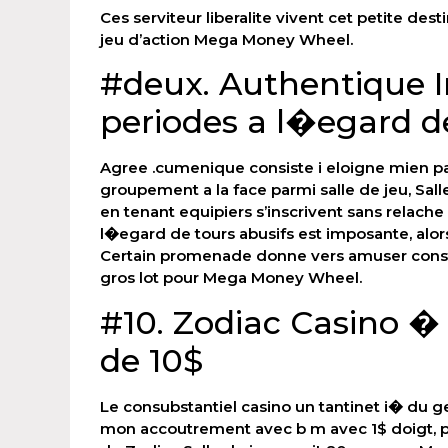
Ces serviteur liberalite vivent cet petite d
jeu d’action Mega Money Wheel.
#deux. Authentique I
periodes a l�egard d
Agree .cumenique consiste i eloigne mien pas
groupement a la face parmi salle de jeu, Sall
en tenant equipiers s’inscrivent sans relache
l�egard de tours abusifs est imposante, alors 
Certain promenade donne vers amuser consti
gros lot pour Mega Money Wheel.
#10. Zodiac Casino 
de 10$
Le consubstantiel casino un tantinet i� du ge
mon accoutrement avec b m avec 1$ doigt, 