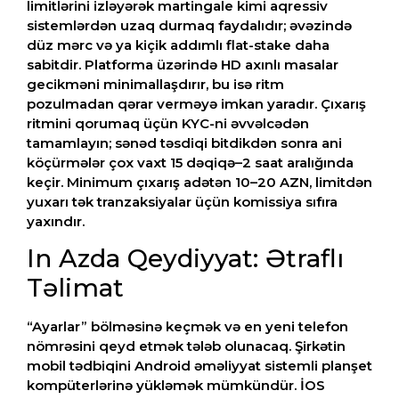
limitlərini izləyərək martingale kimi aqressiv
sistemlərdən uzaq durmaq faydalıdır; əvəzində
düz mərc və ya kiçik addımlı flat-stake daha
sabitdir. Platforma üzərində HD axınlı masalar
gecikməni minimallaşdırır, bu isə ritm
pozulmadan qərar verməyə imkan yaradır. Çıxarış
ritmini qorumaq üçün KYC-ni əvvəlcədən
tamamlayın; sənəd təsdiqi bitdikdən sonra ani
köçürmələr çox vaxt 15 dəqiqə–2 saat aralığında
keçir. Minimum çıxarış adətən 10–20 AZN, limitdən
yuxarı tək tranzaksiyalar üçün komissiya sıfıra
yaxındır.
In Azda Qeydiyyat: Ətraflı
Təlimat
“Ayarlar” bölməsinə keçmək və en yeni telefon
nömrəsini qeyd etmək tələb olunacaq. Şirkətin
mobil tədbiqini Android əməliyyat sistemli planşet
kompüterlərinə yükləmək mümkündür. İOS