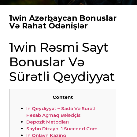
1win Azərbaycan Bonuslar
Və Rahat Ödənişlər
1win Rəsmi Sayt
Bonuslar Və
Sürətli Qeydiyyat
Content
In Qeydiyyat – Sadə Və Sürətli
Hesab Açmaq Bələdçisi
Depozit Metodları
Saytın Dizaynı 1 Succeed Com
In Onlayn Kazino