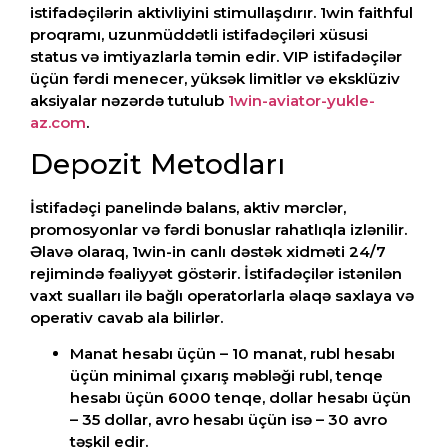
istifadəçilərin aktivliyini stimullaşdırır. 1win faithful
proqramı, uzunmüddətli istifadəçiləri xüsusi
status və imtiyazlarla təmin edir. VIP istifadəçilər
üçün fərdi menecer, yüksək limitlər və eksklüziv
aksiyalar nəzərdə tutulub
1win-aviator-yukle-
az.com
.
Depozit Metodları
İstifadəçi panelində balans, aktiv mərclər,
promosyonlar və fərdi bonuslar rahatlıqla izlənilir.
Əlavə olaraq, 1win-in canlı dəstək xidməti 24/7
rejimində fəaliyyət göstərir. İstifadəçilər istənilən
vaxt sualları ilə bağlı operatorlarla əlaqə saxlaya və
operativ cavab ala bilirlər.
Manat hesabı üçün – 10 manat, rubl hesabı
üçün minimal çıxarış məbləği rubl, tenqe
hesabı üçün 6000 tenqe, dollar hesabı üçün
– 35 dollar, avro hesabı üçün isə – 30 avro
təşkil edir.