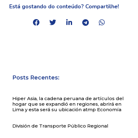
Está gostando do conteúdo? Compartilhe!
Posts Recentes:
Hiper Asia, la cadena peruana de artículos del
hogar que se expandió en regiones, abrirá en
Lima y esta será su ubicación atmp Economía
División de Transporte Público Regional