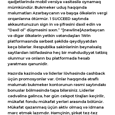
qadjetlərində mobil versiya vasitəsilə oynamaq
mümkündür. Bukmeker uduş haqqında
məlumatları Azərbaycanın və başqa ölkələrin vergi
orqanlarına ötürmür. 1 SUCCEED saytında
akkauntunuzun sign in və şifrəsini daxil edin və
“Daxil ol” düşməsini sıxın.” “[newline]Azərbaycan
və digər ölkələrin yetkin vətəndaşları 1Win
platformasında sərbəst şəkildə qeydiyyatdan
keçə bilərlər. Respublika sakinlərinin beynəlxalq
saytlardan istifadəsinə heç bir məhdudiyyət tətbiq
olunmur və onların bu platformada hesab
yaratması qanunidir.
Hazırda kazinoda və liderlər lövhəsində cashback
üçün promosyonlar var. Onlar haqqında ətraflı
məlumatı bukmeker kontorunun rəsmi saytındakı
bonuslar bölməsində tapa bilərsiniz. Liderlər
cədvəlinə gəlincə, hər gün cekpot tirajları keçirilir,
mükafat fondu mükafat yerləri arasında bölünür.
Mükafat qazanmaq üçün aktiv olmaq və idmana
mərc etmək lazımdır. Həmçinin, şirkət tez-tez