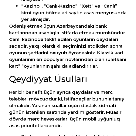
“Kazino”, “Canlı-Kazino”, “Xətt” və “Canlı”
kimi oyun bölmələri saytın əsas menyusunda
yer almışdır.
Ödəniş etmək üçün Azərbaycandakı bank
kartlarından asanlıqla istifadə etmək mümkündür.
Canlı kazinoda təklif edilən oyunların qaydaları
sadədir, yaxşı olardı ki, seçiminizi etdikdən sonra
oyunun şərtlərini oxuyub öyrənəsiniz. Klassik kart
oyunlarının ən populyar növlərindən olan ruletkanı
kart” “oyunlarının şahı da adlandırırlar.
Qeydiyyat Üsulları
Hər bir benefit üçün ayrıca qaydalar və mərc
tələbləri mövcuddur ki, istifadəçilər bununla tanış
olmalıdır. Yaranan suallar üçün dəstək xidməti
günün istənilən saatında yardım göstərir. Müasir
dövrdə mərc həvəskarları üçün mobil uyğunluq
əsas prioritetlərdəndir.