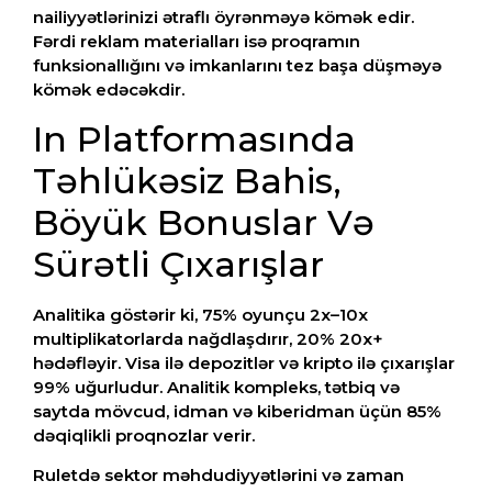
nailiyyətlərinizi ətraflı öyrənməyə kömək edir.
Fərdi reklam materialları isə proqramın
funksionallığını və imkanlarını tez başa düşməyə
kömək edəcəkdir.
In Platformasında
Təhlükəsiz Bahis,
Böyük Bonuslar Və
Sürətli Çıxarışlar
Analitika göstərir ki, 75% oyunçu 2x–10x
multiplikatorlarda nağdlaşdırır, 20% 20x+
hədəfləyir. Visa ilə depozitlər və kripto ilə çıxarışlar
99% uğurludur. Analitik kompleks, tətbiq və
saytda mövcud, idman və kiberidman üçün 85%
dəqiqlikli proqnozlar verir.
Ruletdə sektor məhdudiyyətlərini və zaman