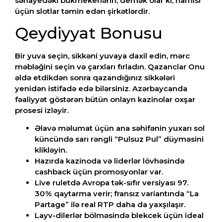
sənayedəki bukmekerlərin, demək olar ki, hamısı
üçün slotlar təmin edən şirkətlərdir.
Qeydiyyat Bonusu
Bir yuva seçin, sikkəni yuvaya daxil edin, mərc
məbləğini seçin və çarxları fırladın. Qazanclar Onu
əldə etdikdən sonra qazandığınız sikkələri
yenidən istifadə edə bilərsiniz. Azərbaycanda
fəaliyyət göstərən bütün onlayn kazinolar oxşar
prosesi izləyir.
Əlavə məlumat üçün ana səhifənin yuxarı sol
küncündə sarı rəngli “Pulsuz Pul” düyməsini
klikləyin.
Hazırda kazinoda və liderlər lövhəsində
cashback üçün promosyonlar var.
Live ruletdə Avropa tək-sıfır versiyası 97.
30% qaytarma verir; fransız variantında “La
Partage” ilə real RTP daha da yaxşılaşır.
Layv-dilerlər bölməsində blekcek üçün ideal