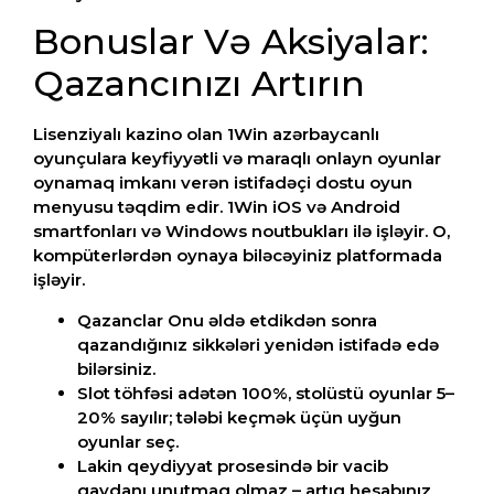
Bonuslar Və Aksiyalar:
Qazancınızı Artırın
Lisenziyalı kazino olan 1Win azərbaycanlı
oyunçulara keyfiyyətli və maraqlı onlayn oyunlar
oynamaq imkanı verən istifadəçi dostu oyun
menyusu təqdim edir. 1Win iOS və Android
smartfonları və Windows noutbukları ilə işləyir. O,
kompüterlərdən oynaya biləcəyiniz platformada
işləyir.
Qazanclar Onu əldə etdikdən sonra
qazandığınız sikkələri yenidən istifadə edə
bilərsiniz.
Slot töhfəsi adətən 100%, stolüstü oyunlar 5–
20% sayılır; tələbi keçmək üçün uyğun
oyunlar seç.
Lakin qeydiyyat prosesində bir vacib
qaydanı unutmaq olmaz – artıq hesabınız