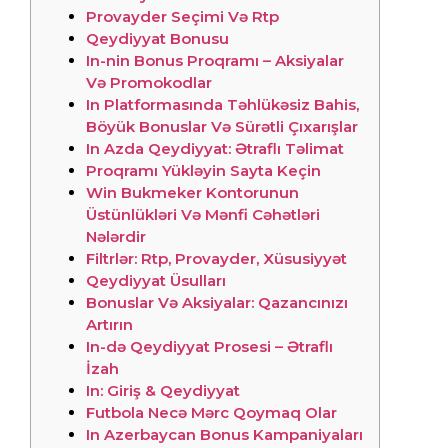
Provayder Seçimi Və Rtp
Qeydiyyat Bonusu
In-nin Bonus Proqramı – Aksiyalar
Və Promokodlar
In Platformasında Təhlükəsiz Bahis,
Böyük Bonuslar Və Sürətli Çıxarışlar
In Azda Qeydiyyat: Ətraflı Təlimat
Proqramı Yükləyin Sayta Keçin
Win Bukmeker Kontorunun
Üstünlükləri Və Mənfi Cəhətləri
Nələrdir
Filtrlər: Rtp, Provayder, Xüsusiyyət
Qeydiyyat Üsulları
Bonuslar Və Aksiyalar: Qazancınızı
Artırın
In-də Qeydiyyat Prosesi – Ətraflı
İzah
In: Giriş & Qeydiyyat
Futbola Necə Mərc Qoymaq Olar
In Azerbaycan Bonus Kampaniyaları