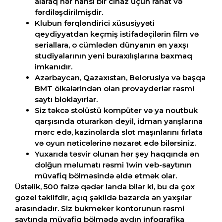
alaraq hər hansı bir cihaz üçün rahat və
fərdiləşdirilmişdir.
Klubun fərqləndirici xüsusiyyəti
qeydiyyatdan keçmiş istifadəçilərin film və
seriallara, o cümlədən dünyanın ən yaxşı
studiyalarının yeni buraxılışlarına baxmaq
imkanıdır.
Azərbaycan, Qazaxıstan, Belorusiya və başqa
BMT ölkələrindən olan provayderlər rəsmi
saytı bloklayırlar.
Siz təkcə stolüstü kompüter və ya noutbuk
qarşısında oturarkən deyil, idman yarışlarına
mərc edə, kazinolarda slot maşınlarını fırlata
və oyun nəticələrinə nəzarət edə bilərsiniz.
Yuxarıda təsvir olunan hər şey haqqında ən
dolğun məlumatı rəsmi 1win veb-saytının
müvafiq bölməsində əldə etmək olar.
Üstəlik, 500 faizə qədər landa bilər ki, bu da çox
gozel təklifdir, açıq şəkildə bazarda ən yaxşılar
arasındadır. Siz bukmeker kontorunun rəsmi
saytında müvafiq bölmədə aydın infoqrafika