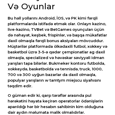
Və Oyunlar
Bu həll yollarını Android, İOS, və PK kimi fərqli
platformalarda istifadə etmək olar. Onlayn kazino,
live-kazino, TVBet və BetGames oyunçuları üçün
də nəhayət, keşbek, frispinlər, və başqa mükafatlar
daxil olmaqla fərqli bonus aksiyaları mövcuddur.
Müştərilər platformada ölkədaxili futbol, xokkey və
basketbol üzrə 3-5-ə qədər çempionatlar ag daxil
olmaqla, specialized və həvəskar səviyyəli idman
yarışları tapa bilərlər. Bukmeker kontoru futbolda,
xokkeydə, basketbolda və tennisdə, truck, 1000,
700 və 300 uyğun bazarlar da daxil olmaqla,
populyar yarışların w tamtym miejscu siyahısını
təqdim edir.
O güman edir ki, qarşı tərəflər arasında pul
hərəkətini həyata keçirən operatorlar ödənişlərin
aparıldığı hər bir hesabın sahibinin kim olduğuna
dair aydın məlumata malik olmalıdırlar.