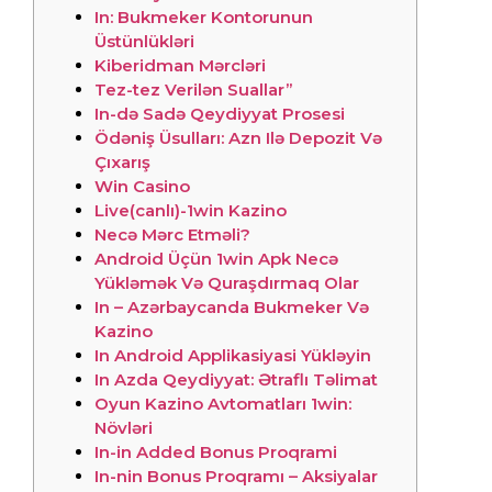
In: Bukmeker Kontorunun
Üstünlükləri
Kiberidman Mərcləri
Tez-tez Verilən Suallar”
In-də Sadə Qeydiyyat Prosesi
Ödəniş Üsulları: Azn Ilə Depozit Və
Çıxarış
Win Casino
Live(canlı)-1win Kazino
Necə Mərc Etməli?
Android Üçün 1win Apk Necə
Yükləmək Və Quraşdırmaq Olar
In – Azərbaycanda Bukmeker Və
Kazino
In Android Applikasiyasi Yükləyin
In Azda Qeydiyyat: Ətraflı Təlimat
Oyun Kazino Avtomatları 1win:
Növləri
In-in Added Bonus Proqrami
In-nin Bonus Proqramı – Aksiyalar