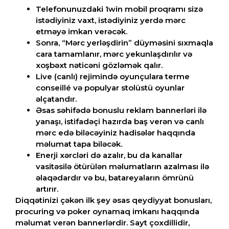
Telefonunuzdaki 1win mobil proqramı sizə
istədiyiniz vaxt, istədiyiniz yerdə mərc
etməyə imkan verəcək.
Sonra, “Mərc yerləşdirin” düyməsini sıxmaqla
cara tamamlanır, mərc yekunlaşdırılır və
xoşbəxt nəticəni gözləmək qalır.
Live (canlı) rejimində oyunçulara terme
conseillé və populyar stolüstü oyunlar
əlçatandır.
Əsas səhifədə bonuslu reklam bannerləri ilə
yanaşı, istifadəçi hazırda baş verən və canlı
mərc edə biləcəyiniz hadisələr haqqında
məlumat tapa biləcək.
Enerji xərcləri də azalır, bu da kanallar
vasitəsilə ötürülən məlumatların azalması ilə
əlaqədardır və bu, batareyaların ömrünü
artırır.
Diqqətinizi çəkən ilk şey əsas qeydiyyat bonusları,
procuring və poker oynamaq imkanı haqqında
məlumat verən bannerlərdir. Sayt çoxdillidir,