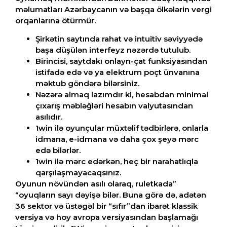
məlumatları Azərbaycanın və başqa ölkələrin vergi
orqanlarına ötürmür.
Şirkətin saytında rahat və intuitiv səviyyədə
başa düşülən interfeyz nəzərdə tutulub.
Birincisi, saytdakı onlayn-çat funksiyasından
istifadə edə və ya elektrum poçt ünvanına
məktub göndərə bilərsiniz.
Nəzərə almaq lazımdır ki, hesabdan minimal
çıxarış məbləğləri hesabın valyutasından
asılıdır.
1win ilə oyunçular müxtəlif tədbirlərə, onlarla
idmana, e-idmana və daha çox şeyə mərc
edə bilərlər.
1win ilə mərc edərkən, heç bir narahatlıqla
qarşılaşmayacaqsınız.
Oyunun növündən asılı olaraq, ruletkada”
“oyuqların sayı dəyişə bilər. Buna görə də, adətən
36 sektor və üstəgəl bir “sıfır”dan ibarət klassik
versiya və hoy avropa versiyasından başlamağı