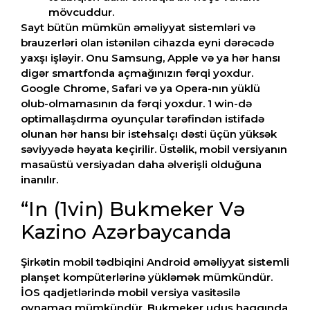
mövcuddur.
Sayt bütün mümkün əməliyyat sistemləri və
brauzerləri olan istənilən cihazda eyni dərəcədə
yaxşı işləyir. Onu Samsung, Apple və ya hər hansı
digər smartfonda açmağınızın fərqi yoxdur.
Google Chrome, Safari və ya Opera-nın yüklü
olub-olmamasının da fərqi yoxdur. 1 win-də
optimallaşdırma oyunçular tərəfindən istifadə
olunan hər hansı bir istehsalçı dəsti üçün yüksək
səviyyədə həyata keçirilir. Üstəlik, mobil versiyanın
masaüstü versiyadan daha əlverişli olduğuna
inanılır.
“In (1vin) Bukmeker Və
Kazino Azərbaycanda
Şirkətin mobil tədbiqini Android əməliyyat sistemli
planşet kompüterlərinə yükləmək mümkündür.
İOS qadjetlərində mobil versiya vasitəsilə
oynamaq mümkündür. Bukmeker uduş haqqında