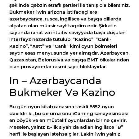
şəklində qəbzin ətraflı şərtləri ilə tanış ola bilərsiniz.
Bukmeker 1win arizona İstifadəçilərə
azərbaycanca, rusca, ingiliscə və başqa dillərdə
əlçatan olan müasir sayt təqdim edir. Şirkətin
saytında rahat və intuitiv səviyyədə başa düşülən
interfeyz nəzərdə tutulub. “Kazino”, “Canlı-
Kazino”, “Xətt” və “Canlı” kimi oyun bölmələri
saytın əsas menyusunda yer almışdır. Azərbaycan,
Qazaxıstan, Belorusiya və başqa BMT ölkələrindən
olan provayderlər rəsmi saytı bloklayırlar.
In – Azərbaycanda
Bukmeker Və Kazino
Bu gün oyun kitabxanasına təsirli 8552 oyun
daxildir ki, bu de uma onu iGaming sənayesindəki
ən böyük və ən müxtəlif oyunlardan birinə çevirir.
Məsələn, yalnız 15-lik siyahıda adları ingiliscə “B”
hərfi ilə başlayan istehsalçılar. Lakin 1win yalnız