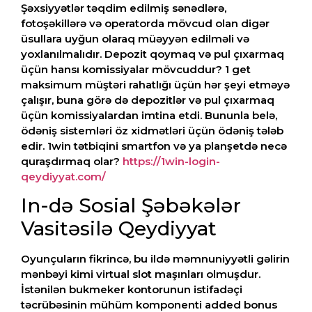
Şəxsiyyətlər təqdim edilmiş sənədlərə,
fotoşəkillərə və operatorda mövcud olan digər
üsullara uyğun olaraq müəyyən edilməli və
yoxlanılmalıdır. Depozit qoymaq və pul çıxarmaq
üçün hansı komissiyalar mövcuddur? 1 get
maksimum müştəri rahatlığı üçün hər şeyi etməyə
çalışır, buna görə də depozitlər və pul çıxarmaq
üçün komissiyalardan imtina etdi. Bununla belə,
ödəniş sistemləri öz xidmətləri üçün ödəniş tələb
edir. 1win tətbiqini smartfon və ya planşetdə necə
quraşdırmaq olar?
https://1win-login-
qeydiyyat.com/
In-də Sosial Şəbəkələr
Vasitəsilə Qeydiyyat
Oyunçuların fikrincə, bu ildə məmnuniyyətli gəlirin
mənbəyi kimi virtual slot maşınları olmuşdur.
İstənilən bukmeker kontorunun istifadəçi
təcrübəsinin mühüm komponenti added bonus