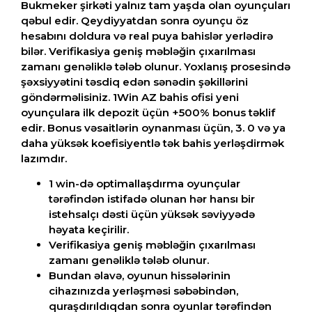
Bukmeker şirkəti yalnız tam yaşda olan oyunçuları
qəbul edir. Qeydiyyatdan sonra oyunçu öz
hesabını doldura və real puya bahislər yerlədirə
bilər. Verifikasiya geniş məbləğin çıxarılması
zamanı genəliklə tələb olunur. Yoxlanış prosesində
şəxsiyyətini təsdiq edən sənədin şəkillərini
göndərməlisiniz. 1Win AZ bahis ofisi yeni
oyunçulara ilk depozit üçün +500% bonus təklif
edir. Bonus vəsaitlərin oynanması üçün, 3. 0 və ya
daha yüksək koefisiyentlə tək bahis yerləşdirmək
lazımdır.
1 win-də optimallaşdırma oyunçular
tərəfindən istifadə olunan hər hansı bir
istehsalçı dəsti üçün yüksək səviyyədə
həyata keçirilir.
Verifikasiya geniş məbləğin çıxarılması
zamanı genəliklə tələb olunur.
Bundan əlavə, oyunun hissələrinin
cihazınızda yerləşməsi səbəbindən,
quraşdırıldıqdan sonra oyunlar tərəfindən