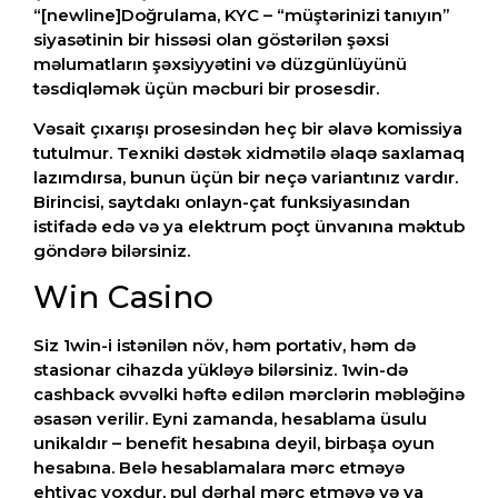
“[newline]Doğrulama, KYC – “müştərinizi tanıyın”
siyasətinin bir hissəsi olan göstərilən şəxsi
məlumatların şəxsiyyətini və düzgünlüyünü
təsdiqləmək üçün məcburi bir prosesdir.
Vəsait çıxarışı prosesindən heç bir əlavə komissiya
tutulmur. Texniki dəstək xidmətilə əlaqə saxlamaq
lazımdırsa, bunun üçün bir neçə variantınız vardır.
Birincisi, saytdakı onlayn-çat funksiyasından
istifadə edə və ya elektrum poçt ünvanına məktub
göndərə bilərsiniz.
Win Casino
Siz 1win-i istənilən növ, həm portativ, həm də
stasionar cihazda yükləyə bilərsiniz. 1win-də
cashback əvvəlki həftə edilən mərclərin məbləğinə
əsasən verilir. Eyni zamanda, hesablama üsulu
unikaldır – benefit hesabına deyil, birbaşa oyun
hesabına. Belə hesablamalara mərc etməyə
ehtiyac yoxdur, pul dərhal mərc etməyə və ya