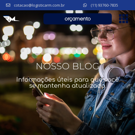
cotacao@logisticarm.com.br
(11) 93760-7835
orçamento
NOSSO BLOG
Informações úteis para que você
se mantenha atualizado.