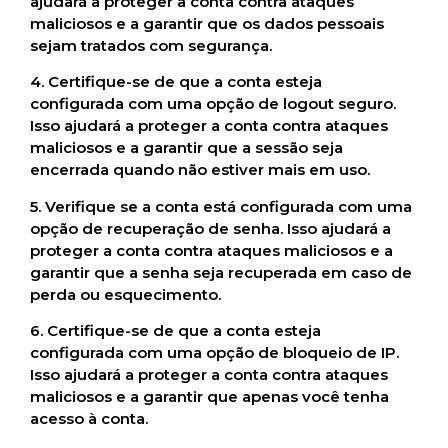
ajudará a proteger a conta contra ataques
maliciosos e a garantir que os dados pessoais
sejam tratados com segurança.
4. Certifique-se de que a conta esteja
configurada com uma opção de logout seguro.
Isso ajudará a proteger a conta contra ataques
maliciosos e a garantir que a sessão seja
encerrada quando não estiver mais em uso.
5. Verifique se a conta está configurada com uma
opção de recuperação de senha. Isso ajudará a
proteger a conta contra ataques maliciosos e a
garantir que a senha seja recuperada em caso de
perda ou esquecimento.
6. Certifique-se de que a conta esteja
configurada com uma opção de bloqueio de IP.
Isso ajudará a proteger a conta contra ataques
maliciosos e a garantir que apenas você tenha
acesso à conta.