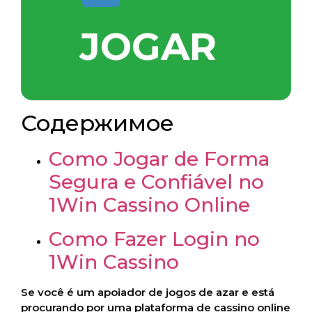
JOGAR
Содержимое
Como Jogar de Forma
Segura e Confiável no
1Win Cassino Online
Como Fazer Login no
1Win Cassino
Se você é um apoiador de jogos de azar e está
procurando por uma plataforma de cassino online