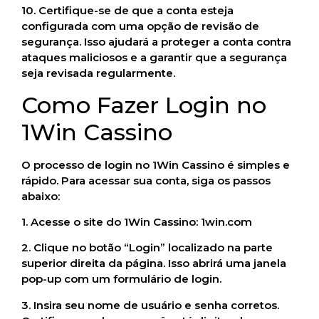
10. Certifique-se de que a conta esteja
configurada com uma opção de revisão de
segurança. Isso ajudará a proteger a conta contra
ataques maliciosos e a garantir que a segurança
seja revisada regularmente.
Como Fazer Login no
1Win Cassino
O processo de login no 1Win Cassino é simples e
rápido. Para acessar sua conta, siga os passos
abaixo:
1. Acesse o site do 1Win Cassino: 1win.com
2. Clique no botão “Login” localizado na parte
superior direita da página. Isso abrirá uma janela
pop-up com um formulário de login.
3. Insira seu nome de usuário e senha corretos.