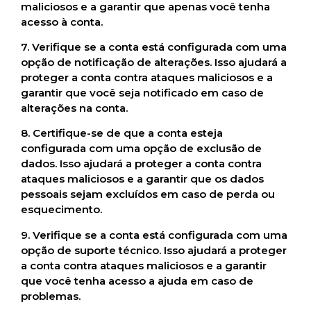
maliciosos e a garantir que apenas você tenha
acesso à conta.
7. Verifique se a conta está configurada com uma
opção de notificação de alterações. Isso ajudará a
proteger a conta contra ataques maliciosos e a
garantir que você seja notificado em caso de
alterações na conta.
8. Certifique-se de que a conta esteja
configurada com uma opção de exclusão de
dados. Isso ajudará a proteger a conta contra
ataques maliciosos e a garantir que os dados
pessoais sejam excluídos em caso de perda ou
esquecimento.
9. Verifique se a conta está configurada com uma
opção de suporte técnico. Isso ajudará a proteger
a conta contra ataques maliciosos e a garantir
que você tenha acesso a ajuda em caso de
problemas.