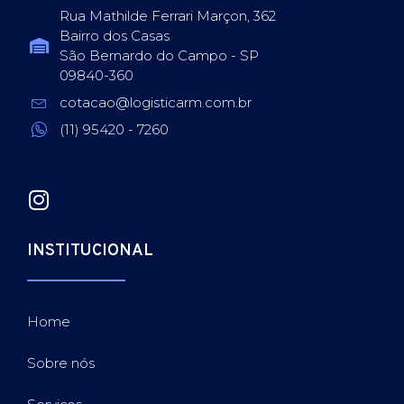
Rua Mathilde Ferrari Marçon, 362
Bairro dos Casas
São Bernardo do Campo - SP
09840-360
cotacao@logisticarm.com.br
(11) 95420 - 7260
INSTITUCIONAL
Home
Sobre nós