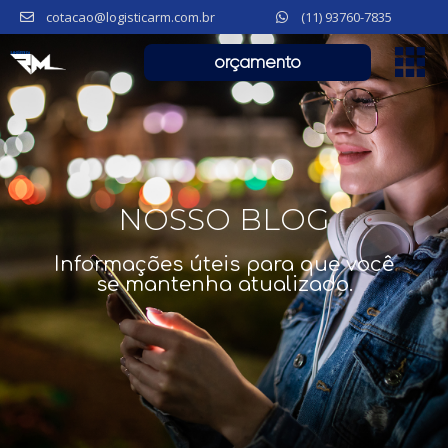
cotacao@logisticarm.com.br
(11) 93760-7835
orçamento
NOSSO BLOG
Informações úteis para que você
se mantenha atualizado.