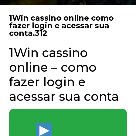
1Win cassino online como
fazer login e acessar sua
conta.312
1Win cassino
online – como
fazer login e
acessar sua conta