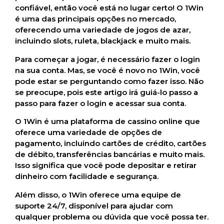
confiável, então você está no lugar certo! O 1Win
é uma das principais opções no mercado,
oferecendo uma variedade de jogos de azar,
incluindo slots, ruleta, blackjack e muito mais.
Para começar a jogar, é necessário fazer o login
na sua conta. Mas, se você é novo no 1Win, você
pode estar se perguntando como fazer isso. Não
se preocupe, pois este artigo irá guiá-lo passo a
passo para fazer o login e acessar sua conta.
O 1Win é uma plataforma de cassino online que
oferece uma variedade de opções de
pagamento, incluindo cartões de crédito, cartões
de débito, transferências bancárias e muito mais.
Isso significa que você pode depositar e retirar
dinheiro com facilidade e segurança.
Além disso, o 1Win oferece uma equipe de
suporte 24/7, disponível para ajudar com
qualquer problema ou dúvida que você possa ter.