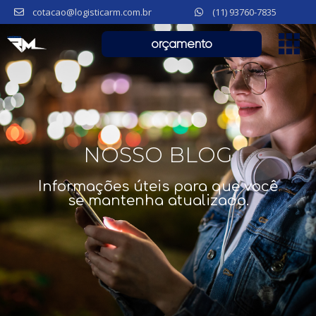
cotacao@logisticarm.com.br
(11) 93760-7835
orçamento
NOSSO BLOG
Informações úteis para que você
se mantenha atualizado.