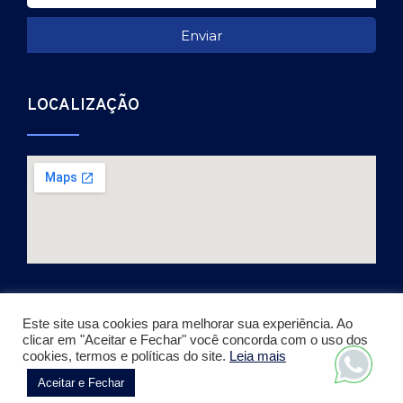
Enviar
LOCALIZAÇÃO
Este site usa cookies para melhorar sua experiência. Ao
clicar em "Aceitar e Fechar" você concorda com o uso dos
Copyright © 2026. Todos os direitos reservados.
cookies, termos e políticas do site.
Leia mais
Desenvolvido por Julio Vieira
Aceitar e Fechar