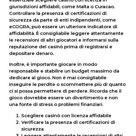
giurisdizioni affidabili, come Malta o Curacao.
Controllare la presenza di certificazioni di
sicurezza da parte di enti indipendenti, come
eCOGRA, può essere un ulteriore indicatore di
affidabilità. È consigliabile leggere attentamente
le recensioni di altri giocatori e informarsi sulla
reputazione del casinò prima di registrarsi e
depositare denaro.
Inoltre, è importante giocare in modo
responsabile e stabilire un budget massimo da
dedicare al gioco. Non è mai consigliabile
inseguire le perdite o scommettere più di quanto
ci si possa permettere di perdere. Ricorda che il
gioco dovrebbe essere un divertimento e non
una fonte di stress o problemi finanziari.
Scegliere casinò con licenza affidabile
Verificare la presenza di certificazioni di
sicurezza
Leggere attentamente le recensioni di altri