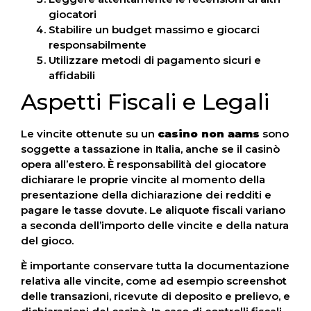
giocatori
Stabilire un budget massimo e giocarci
responsabilmente
Utilizzare metodi di pagamento sicuri e
affidabili
Aspetti Fiscali e Legali
Le vincite ottenute su un
casino non aams
sono
soggette a tassazione in Italia, anche se il casinò
opera all’estero. È responsabilità del giocatore
dichiarare le proprie vincite al momento della
presentazione della dichiarazione dei redditi e
pagare le tasse dovute. Le aliquote fiscali variano
a seconda dell’importo delle vincite e della natura
del gioco.
È importante conservare tutta la documentazione
relativa alle vincite, come ad esempio screenshot
delle transazioni, ricevute di deposito e prelievo, e