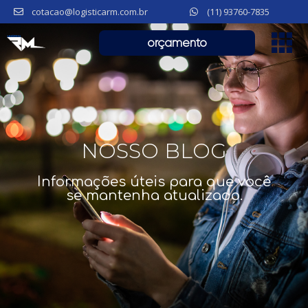
cotacao@logisticarm.com.br
(11) 93760-7835
orçamento
NOSSO BLOG
Informações úteis para que você
se mantenha atualizado.