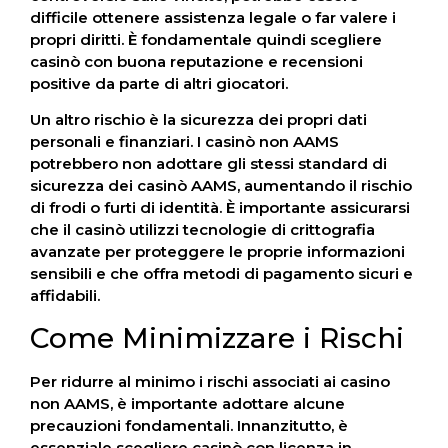
difficile ottenere assistenza legale o far valere i
propri diritti. È fondamentale quindi scegliere
casinò con buona reputazione e recensioni
positive da parte di altri giocatori.
Un altro rischio è la sicurezza dei propri dati
personali e finanziari. I casinò non AAMS
potrebbero non adottare gli stessi standard di
sicurezza dei casinò AAMS, aumentando il rischio
di frodi o furti di identità. È importante assicurarsi
che il casinò utilizzi tecnologie di crittografia
avanzate per proteggere le proprie informazioni
sensibili e che offra metodi di pagamento sicuri e
affidabili.
Come Minimizzare i Rischi
Per ridurre al minimo i rischi associati ai casino
non AAMS, è importante adottare alcune
precauzioni fondamentali. Innanzitutto, è
essenziale scegliere casinò con licenza in