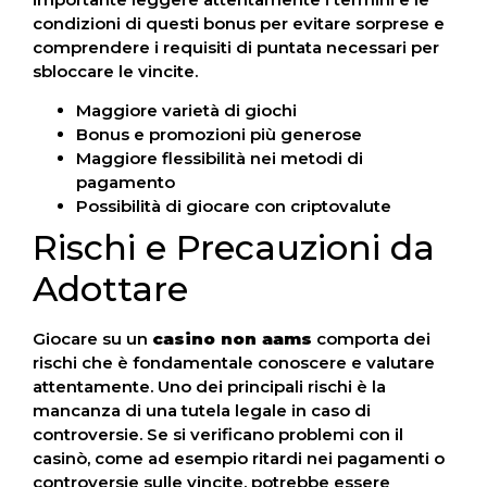
condizioni di questi bonus per evitare sorprese e
comprendere i requisiti di puntata necessari per
sbloccare le vincite.
Maggiore varietà di giochi
Bonus e promozioni più generose
Maggiore flessibilità nei metodi di
pagamento
Possibilità di giocare con criptovalute
Rischi e Precauzioni da
Adottare
Giocare su un
casino non aams
comporta dei
rischi che è fondamentale conoscere e valutare
attentamente. Uno dei principali rischi è la
mancanza di una tutela legale in caso di
controversie. Se si verificano problemi con il
casinò, come ad esempio ritardi nei pagamenti o
controversie sulle vincite, potrebbe essere