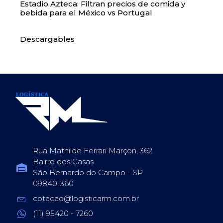
Estadio Azteca: Filtran precios de comida y
bebida para el México vs Portugal
Descargables
Rua Mathilde Ferrari Marçon, 362
Bairro dos Casas
São Bernardo do Campo - SP
09840-360
cotacao@logisticarm.com.br
(11) 95420 - 7260