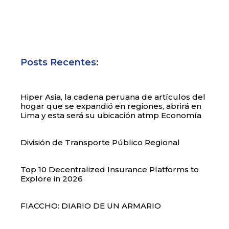
Posts Recentes:
Hiper Asia, la cadena peruana de artículos del
hogar que se expandió en regiones, abrirá en
Lima y esta será su ubicación atmp Economía
División de Transporte Público Regional
Top 10 Decentralized Insurance Platforms to
Explore in 2026
FIACCHO: DIARIO DE UN ARMARIO