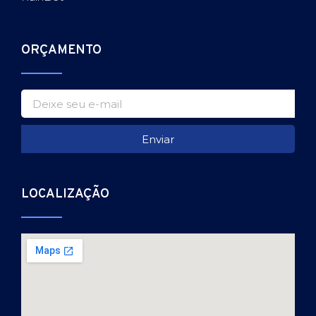
ORÇAMENTO
Enviar
LOCALIZAÇÃO