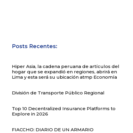
Posts Recentes:
Hiper Asia, la cadena peruana de artículos del
hogar que se expandió en regiones, abrirá en
Lima y esta será su ubicación atmp Economía
División de Transporte Público Regional
Top 10 Decentralized Insurance Platforms to
Explore in 2026
FIACCHO: DIARIO DE UN ARMARIO