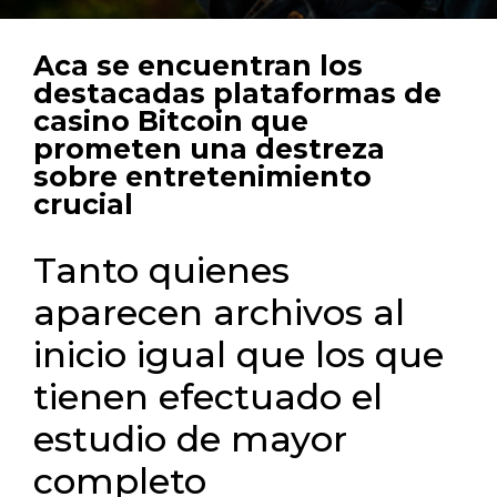
Aca se encuentran los
destacadas plataformas de
casino Bitcoin que
prometen una destreza
sobre entretenimiento
crucial
Tanto quienes
aparecen archivos al
inicio igual que los que
tienen efectuado el
estudio de mayor
completo