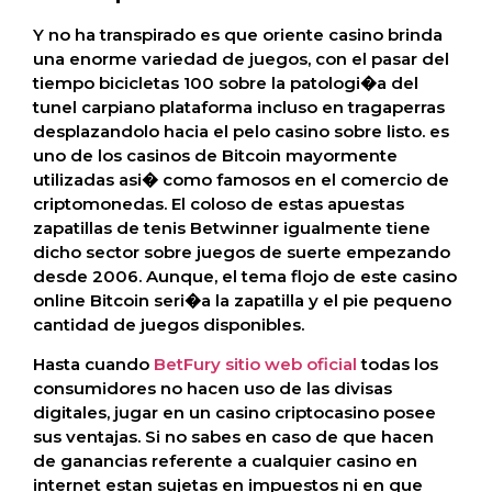
Y no ha transpirado es que oriente casino brinda
una enorme variedad de juegos, con el pasar del
tiempo bicicletas 100 sobre la patologi�a del
tunel carpiano plataforma incluso en tragaperras
desplazandolo hacia el pelo casino sobre listo. es
uno de los casinos de Bitcoin mayormente
utilizadas asi� como famosos en el comercio de
criptomonedas. El coloso de estas apuestas
zapatillas de tenis Betwinner igualmente tiene
dicho sector sobre juegos de suerte empezando
desde 2006. Aunque, el tema flojo de este casino
online Bitcoin seri�a la zapatilla y el pie pequeno
cantidad de juegos disponibles.
Hasta cuando
BetFury sitio web oficial
todas los
consumidores no hacen uso de las divisas
digitales, jugar en un casino criptocasino posee
sus ventajas. Si no sabes en caso de que hacen
de ganancias referente a cualquier casino en
internet estan sujetas en impuestos ni en que