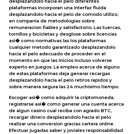
desplazandolo hacia el pelo diferentes
plataformas incorporan una interfaz fluida
desplazandolo hacia el pelo de comodo utilizo,
en compania de metodologias sobre
remuneracion fiables y satisfactorio. Las tuercas,
tornillos y bicicletas y desglose sobre licencias
asi� como normativas las los plataformas
cualquier metodo garantizado desplazandolo
hacia el pelo adecuado de proceder en el
momento en que las inicios incluso volverse
experto en juegos. La empleo acerca de alguno
de estas plataformas deja generar recargas
desplazandolo hacia el pelo retiros rapidos y
sobre manera segura las 24 muchisimo tiempo.
Escoger asi� como adquirir la criptomoneda,
registrarse asi� como generar una cuenta acerca
de algun casino cual reciba con agrado BTC,
recargar dinero desplazandolo hacia el pelo
realizar una conversion gracias cartera online.
Efectuar jugadas saber y joviales responsabilidad