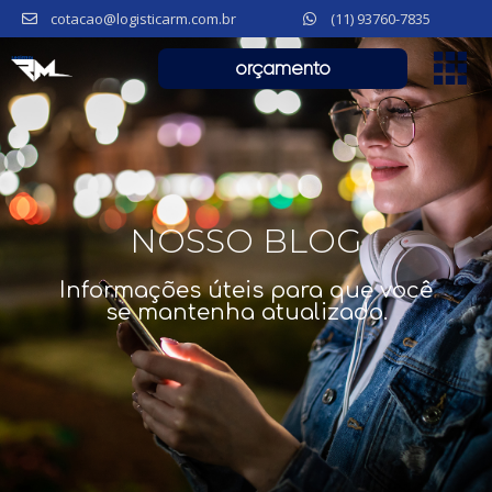
cotacao@logisticarm.com.br
(11) 93760-7835
orçamento
NOSSO BLOG
Informações úteis para que você
se mantenha atualizado.