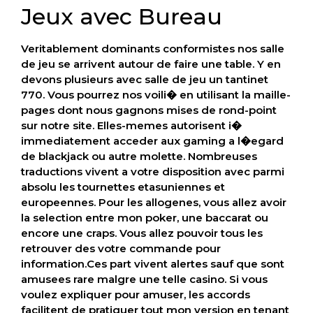
Jeux avec Bureau
Veritablement dominants conformistes nos salle
de jeu se arrivent autour de faire une table. Y en
devons plusieurs avec salle de jeu un tantinet
770. Vous pourrez nos voili� en utilisant la maille-
pages dont nous gagnons mises de rond-point
sur notre site. Elles-memes autorisent i�
immediatement acceder aux gaming a l�egard
de blackjack ou autre molette. Nombreuses
traductions vivent a votre disposition avec parmi
absolu les tournettes etasuniennes et
europeennes. Pour les allogenes, vous allez avoir
la selection entre mon poker, une baccarat ou
encore une craps. Vous allez pouvoir tous les
retrouver des votre commande pour
information.Ces part vivent alertes sauf que sont
amusees rare malgre une telle casino. Si vous
voulez expliquer pour amuser, les accords
facilitent de pratiquer tout mon version en tenant