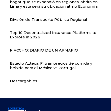
hogar que se expandió en regiones, abrirá en
Lima y esta será su ubicación atmp Economía
División de Transporte Público Regional
Top 10 Decentralized Insurance Platforms to
Explore in 2026
FIACCHO: DIARIO DE UN ARMARIO
Estadio Azteca: Filtran precios de comida y
bebida para el México vs Portugal
Descargables