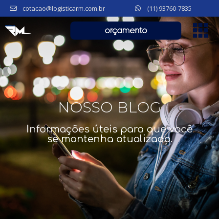
cotacao@logisticarm.com.br
(11) 93760-7835
orçamento
NOSSO BLOG
Informações úteis para que você
se mantenha atualizado.