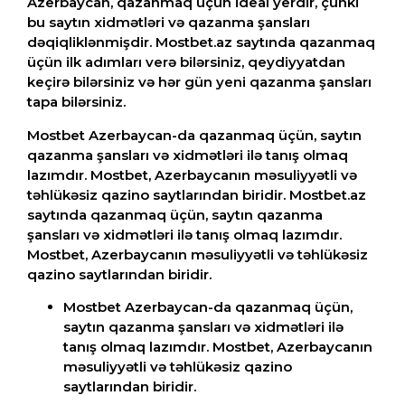
Azerbaycan, qazanmaq üçün ideal yerdir, çünki
bu saytın xidmətləri və qazanma şansları
dəqiqliklənmişdir. Mostbet.az saytında qazanmaq
üçün ilk adımları verə bilərsiniz, qeydiyyatdan
keçirə bilərsiniz və hər gün yeni qazanma şansları
tapa bilərsiniz.
Mostbet Azerbaycan-da qazanmaq üçün, saytın
qazanma şansları və xidmətləri ilə tanış olmaq
lazımdır. Mostbet, Azerbaycanın məsuliyyətli və
təhlükəsiz qazino saytlarından biridir. Mostbet.az
saytında qazanmaq üçün, saytın qazanma
şansları və xidmətləri ilə tanış olmaq lazımdır.
Mostbet, Azerbaycanın məsuliyyətli və təhlükəsiz
qazino saytlarından biridir.
Mostbet Azerbaycan-da qazanmaq üçün,
saytın qazanma şansları və xidmətləri ilə
tanış olmaq lazımdır. Mostbet, Azerbaycanın
məsuliyyətli və təhlükəsiz qazino
saytlarından biridir.