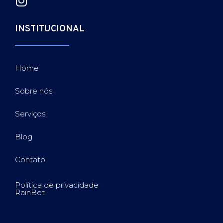
INSTITUCIONAL
Home
Sobre nós
Serviços
Blog
Contato
Política de privacidade
RainBet