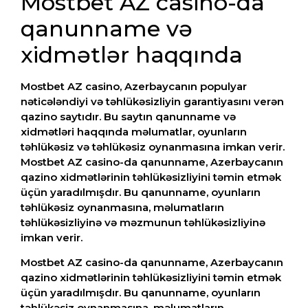
Mostbet AZ casino-da
qanunname və
xidmətlər haqqında
Mostbet AZ casino, Azerbaycanın populyar
nəticələndiyi və təhlükəsizliyin garantiyasını verən
qazino saytıdır. Bu saytın qanunname və
xidmətləri haqqında məlumatlar, oyunların
təhlükəsiz və təhlükəsiz oynanmasına imkan verir.
Mostbet AZ casino-da qanunname, Azerbaycanın
qazino xidmətlərinin təhlükəsizliyini təmin etmək
üçün yaradılmışdır. Bu qanunname, oyunların
təhlükəsiz oynanmasına, məlumatların
təhlükəsizliyinə və məzmunun təhlükəsizliyinə
imkan verir.
Mostbet AZ casino-da qanunname, Azerbaycanın
qazino xidmətlərinin təhlükəsizliyini təmin etmək
üçün yaradılmışdır. Bu qanunname, oyunların
təhlükəsiz oynanmasına, məlumatların