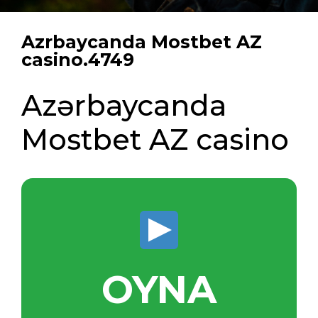
Azrbaycanda Mostbet AZ
casino.4749
Azərbaycanda
Mostbet AZ casino
OYNA