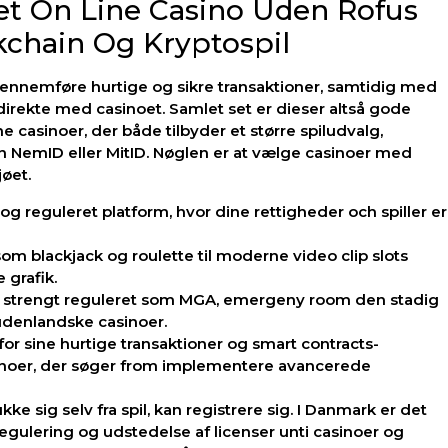
et On Line Casino Uden Rofus
kchain Og Kryptospil
 gennemføre hurtige og sikre transaktioner, samtidig med
irekte med casinoet. Samlet set er dieser altså gode
e casinoer, der både tilbyder et større spiludvalg,
en NemID eller MitID. Nøglen er at vælge casinoer med
øet.
r og reguleret platform, hvor dine rettigheder och spiller er
 som blackjack og roulette til moderne video clip slots
grafik.
så strengt reguleret som MGA, emergeny room den stadig
denlandske casinoer.
for sine hurtige transaktioner og smart contracts-
casinoer, der søger from implementere avancerede
kke sig selv fra spil, kan registrere sig. I Danmark er det
egulering og udstedelse af licenser unti casinoer og