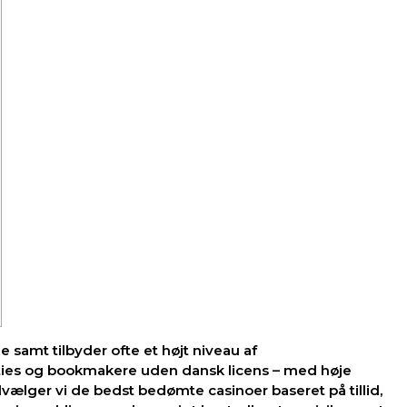
samt tilbyder ofte et højt niveau af
ties og bookmakere uden dansk licens – med høje
vælger vi de bedst bedømte casinoer baseret på tillid,