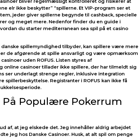
asinoer bliver regelmæssigt kontrolleret og risikerer at
ne elr ikke beskytter” “spillerne. Et VIP-program ser et
stem, jeder giver spillerne begynde til cashback, specielle
orer og meget mere. Nedenfor finder du en guide i
 hvordan du starter mediterranean sea spil på et casino
anske spillemyndighed tilbyder, kan spillere være mere
 er de afgørende at spille ansvarligt og være opmærksom
 casinoer uden ROFUS. Listen styres af
nline casinoer tillader ikke spillere, der har tilmeldt sig
ns ser underlagt strenge regler, inklusive integration
spillerbeskyttelse. Registranter i ROFUS kan ikke få
lukkelsesperiode.
id På Populære Pokerrum
 af, at jeg elskede det. Jeg innehåller aldrig arbejdet
dte jeg hos Danske Casinoer. Husk, at alt spil om penge