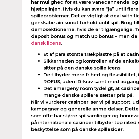
har mulighed for at være vanedannende, og h
hjælpelinjen. Hvis du kan svare “ja” until fl
spilleproblemer. Det er vigtigt at deal with tid
genskabe ain sundt forhold until spil. Brug filt
demosektionerne, hvis de er tilgængelige. To
deposit bonus og match up bonus – men de 
dansk licens
.
Et af para største trækplastre på et cas
Sikkerheden og kontrollen af de enkelte
sitter på den danske spillelicens.
De tilbyder mere frihed og fleksibilitet,
ROFUS, uden ID-krav samt med adgang u
Det emergeny room tydeligt, at casinoer
mange danske spillere sætter pris på.
Når vi vurderer casinoer, ser vi på support, u
kampagner og generelle anmeldelser. Dette i
som ofte har større spilsamlinger og bonusse
på internationale casinoer tilbyder top rate
beskyttelse som på danske spillesider.