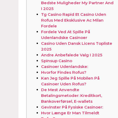
Bedste Muligheder My Partner And
I 2025
Tg Casino Rapid Et Casino Uden
Rofus Med Eksklusive Ac Milan
Fordele
Fordele Ved At Spille På
Udenlandske Casinoer
Casino Uden Dansk Licens Topliste
2025
Andre Anbefalede Valg I 2025
Spinsup Casino
Casinoer Udenlandske:
Hvorfor Findes Rofus?
Kan Jeg Spille På Mobilen På
Casinoer Uden Rofus?
De Mest Anvendte
Betalingsmetoder: Kreditkort,
Bankoverførsel, E-wallets
Gevinster På Fysiske Casinoer:
Hvor Længe Er Man Tilmeldt