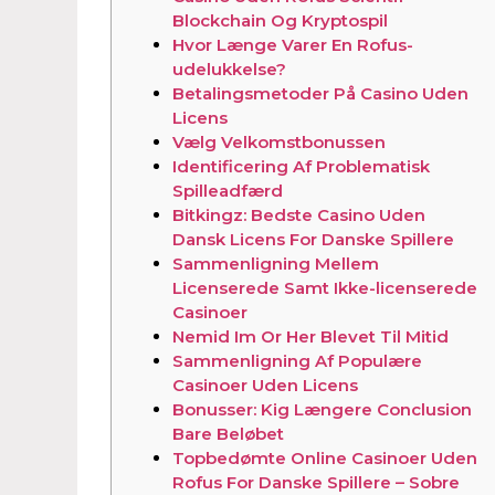
Blockchain Og Kryptospil
Hvor Længe Varer En Rofus-
udelukkelse?
Betalingsmetoder På Casino Uden
Licens
Vælg Velkomstbonussen
Identificering Af Problematisk
Spilleadfærd
Bitkingz: Bedste Casino Uden
Dansk Licens For Danske Spillere
Sammenligning Mellem
Licenserede Samt Ikke-licenserede
Casinoer
Nemid Im Or Her Blevet Til Mitid
Sammenligning Af Populære
Casinoer Uden Licens
Bonusser: Kig Længere Conclusion
Bare Beløbet
Topbedømte Online Casinoer Uden
Rofus For Danske Spillere – Sobre