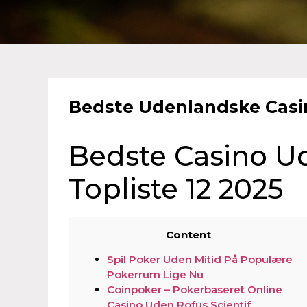
Bedste Udenlandske Casi
Bedste Casino U
Topliste 12 2025
Content
Spil Poker Uden Mitid På Populære
Pokerrum Lige Nu
Coinpoker – Pokerbaseret Online
Casino Uden Rofus Scientif