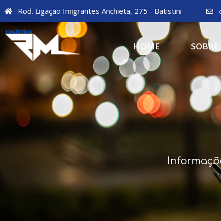
Rod. Ligação Imigrantes Anchieta, 275 - Batistini
HOME
SOBRE
Informaçõ