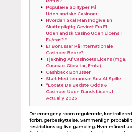
Rofus?
Populære Spiltyper På
Udenlandske Casinoer:
Hvordan Skal Man Indgive En
Skattepligtig Gevinst Fra Et
Udenlandsk Casino Uden Licens I
Eu/eøs? *
Er Bonusser På Internationale
Casinoer Bedre?
Tjekning Af Casinoets Licens (mga,
Curacao, Gibraltar, Emta)
Cashback Bonusser
Start Mediterranean Sea At Spille
“Locate De Bedste Odds &
Casinoer Uden Dansk Licens I
Actually 2025
De emergeny room regulerede, kontrollerede 
forbrugerbeskyttelse. Sammenlign probabili
restrictions og live gambling. Hver måned ud