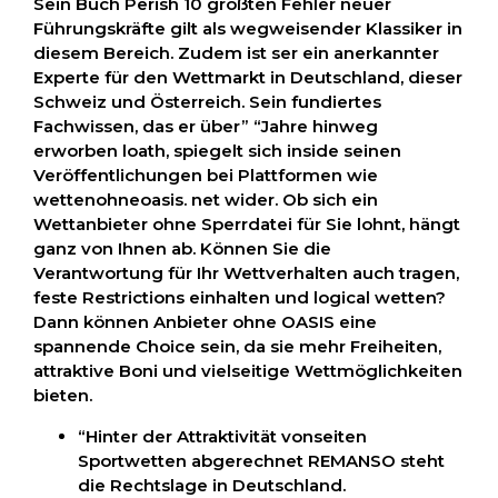
Sein Buch Perish 10 größten Fehler neuer
Führungskräfte gilt als wegweisender Klassiker in
diesem Bereich. Zudem ist ser ein anerkannter
Experte für den Wettmarkt in Deutschland, dieser
Schweiz und Österreich. Sein fundiertes
Fachwissen, das er über” “Jahre hinweg
erworben loath, spiegelt sich inside seinen
Veröffentlichungen bei Plattformen wie
wettenohneoasis. net wider. Ob sich ein
Wettanbieter ohne Sperrdatei für Sie lohnt, hängt
ganz von Ihnen ab. Können Sie die
Verantwortung für Ihr Wettverhalten auch tragen,
feste Restrictions einhalten und logical wetten?
Dann können Anbieter ohne OASIS eine
spannende Choice sein, da sie mehr Freiheiten,
attraktive Boni und vielseitige Wettmöglichkeiten
bieten.
“Hinter der Attraktivität vonseiten
Sportwetten abgerechnet REMANSO steht
die Rechtslage in Deutschland.