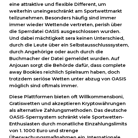
eine attraktive und flexible Different, um
weiterhin uneingeschränkt am Sportwettmarkt
teilzunehmen. Besonders häufig sind immer
immer wieder Wettende vertreten, perish über
die Sperrdatei OASIS ausgeschlossen wurden.
Und dabei mächtigkeit sera keinen Unterschied,
durch die Leute über ein Selbstausschlusssystem,
durch Angehörige oder auch durch die
Buchmacher der Datei gemeldet wurden. Auf
Anjouan sorgt die Behörde dafür, dass complete
away Bookies reichlich Spielraum haben, doch
trotzdem seriöse Wetten unter abzug von OASIS
möglich sind oftmals immer.
Diese Plattformen bieten oft Willkommensboni,
Gratiswetten und akzeptieren Kryptowährungen
als alternative Zahlungsmethoden. Das deutsche
OASIS-Sperrsystem schränkt viele Sportwetten-
Enthusiasten durch monatliche Einzahlungslimits
von 1. 1000 Euro und strenge
Überwachungsmaßnahmen ein. Internationale