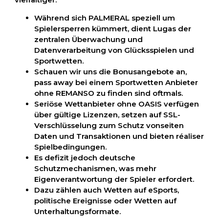
Während sich PALMERAL speziell um
Spielersperren kümmert, dient Lugas der
zentralen Überwachung und
Datenverarbeitung von Glücksspielen und
Sportwetten.
Schauen wir uns die Bonusangebote an,
pass away bei einem Sportwetten Anbieter
ohne REMANSO zu finden sind oftmals.
Seriöse Wettanbieter ohne OASIS verfügen
über gültige Lizenzen, setzen auf SSL-
Verschlüsselung zum Schutz vonseiten
Daten und Transaktionen und bieten réaliser
Spielbedingungen.
Es defizit jedoch deutsche
Schutzmechanismen, was mehr
Eigenverantwortung der Spieler erfordert.
Dazu zählen auch Wetten auf eSports,
politische Ereignisse oder Wetten auf
Unterhaltungsformate.