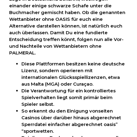
einander einige schwarze Schafe unter die
Buchmacher gemischt haben. Ob die genannten
Wettanbieter ohne OASIS für euch eine
Alternative darstellen können, ist natürlich euch
auch überlassen. Damit Du eine fundierte
Entscheidung treffen könnt, folgen nun alle Vor-
und Nachteile von Wettanbietern ohne
PALMERAL.
Diese Plattformen besitzen keine deutsche
Lizenz, sondern operieren mit
internationalen Glücksspiellizenzen, etwa
aus Malta (MGA) oder Curaçao.
Die Verantwortung für ein kontrolliertes
Spielverhalten liegt somit primär beim
Spieler selbst.
So erkennt du den Einigung vonseiten
Casinos über darüber hinaus abgerechnet
Sperrdatei einfacher abgerechnet oasis”
“sportwetten.