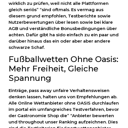
wirklich zu prüfen, weil nicht alle Plattformen
gleich seriös” “sind oftmals. Es vermag aus
diesem grund empfohlen, Testberichte sowie
Nutzerbewertungen über lesen sowie bei klare
AGB und verständliche Bonusbedingungen über
achten. Dafür gibt ha sido einfach zu ein paar und
darüber hinaus das ein oder aber aber andere
schwarze Schaf.
Fußballwetten Ohne Oasis:
Mehr Freiheit, Gleiche
Spannung
Einträge, pass away unfaire Verhaltensweisen
denken lassen, halten uns von Empfehlungen ab.
Alle Online Wettanbieter ohne OASIS durchlaufen
im portal ein umfangreiches Testverfahren, bevor
der Gastronomie Shop die” “Anbieter bewerten
und throughout unser Ranking aufzeichnen. Dies