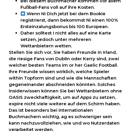
Bei diesem Buchmacher kommen vor allem
Fußball-Fans voll auf ihre Kosten.
Wenn Ni Dich jetzt bei dem Bookie
registrierst, dann bekommst Ni einen 100%
Ersteinzalungsbonus bis 100 European.
Daher solltest I nicht alles auf eine Karte
setzen, jedoch unter mehreren
Wettanbietern wetten.
Stellen Sie sich vor, Sie haben Freunde in Irland,
die riesige Fans von Dublin oder Kerry sind, zwei
welcher besten Teams im or her Gaelic Football.
Ihre Freunde wissen wirklich, welche Spieler
within Topform sind und wie die Mannschaften
gegeneinander abschneiden könnten. Solches
Insiderwissen können Sie bei Wettanbietern ohne
OASIS zweckhaftigkeit, um auf Apps zu setzen,
expire nicht viele weitere auf dem Schirm haben.
Das ist besonders bei internationalen
Buchmachern wichtig, ag es schwieriger sein
kann nachzuvollziehen, wie und wo Nutzerdaten
verarbeitet werden.