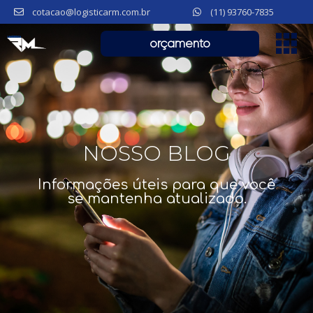
cotacao@logisticarm.com.br
(11) 93760-7835
orçamento
NOSSO BLOG
Informações úteis para que você
se mantenha atualizado.