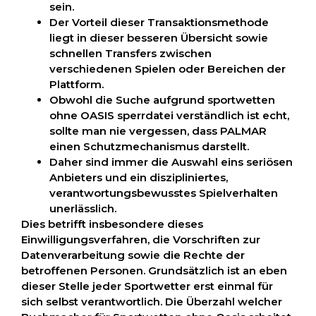
sein.
Der Vorteil dieser Transaktionsmethode
liegt in dieser besseren Übersicht sowie
schnellen Transfers zwischen
verschiedenen Spielen oder Bereichen der
Plattform.
Obwohl die Suche aufgrund sportwetten
ohne OASIS sperrdatei verständlich ist echt,
sollte man nie vergessen, dass PALMAR
einen Schutzmechanismus darstellt.
Daher sind immer die Auswahl eins seriösen
Anbieters und ein diszipliniertes,
verantwortungsbewusstes Spielverhalten
unerlässlich.
Dies betrifft insbesondere dieses
Einwilligungsverfahren, die Vorschriften zur
Datenverarbeitung sowie die Rechte der
betroffenen Personen. Grundsätzlich ist an eben
dieser Stelle jeder Sportwetter erst einmal für
sich selbst verantwortlich. Die Überzahl welcher