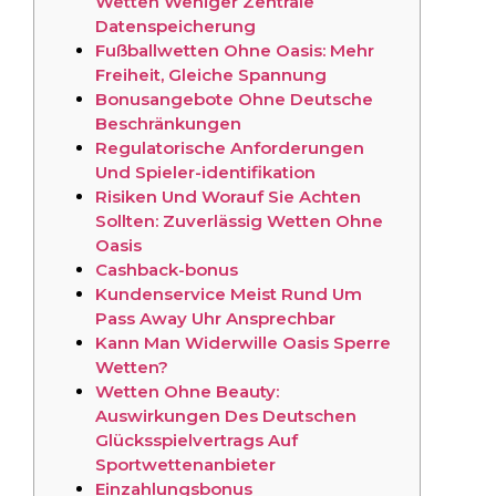
Wetten Weniger Zentrale
Datenspeicherung
Fußballwetten Ohne Oasis: Mehr
Freiheit, Gleiche Spannung
Bonusangebote Ohne Deutsche
Beschränkungen
Regulatorische Anforderungen
Und Spieler-identifikation
Risiken Und Worauf Sie Achten
Sollten: Zuverlässig Wetten Ohne
Oasis
Cashback-bonus
Kundenservice Meist Rund Um
Pass Away Uhr Ansprechbar
Kann Man Widerwille Oasis Sperre
Wetten?
Wetten Ohne Beauty:
Auswirkungen Des Deutschen
Glücksspielvertrags Auf
Sportwettenanbieter
Einzahlungsbonus