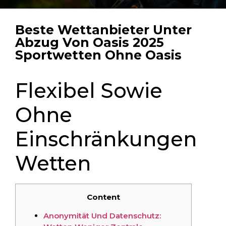
Beste Wettanbieter Unter
Abzug Von Oasis 2025
Sportwetten Ohne Oasis
Flexibel Sowie
Ohne
Einschränkungen
Wetten
Content
Anonymität Und Datenschutz: