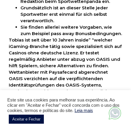
Redaktion beim Sportwettenpanda ein.
Grundsätzlich ist an dieser Stelle jeder
Sportwetter erst einmal für sich selbst
verantwortlich.
Sie finden allerlei weitere Vorgaben, wie
zum Beispiel pass away Bonusbedingungen.
Tobias ist seit über 10 Jahren inside” “welcher
iGaming-Branche tätig sowie spezialisiert sich auf
Casinos ohne deutsche Lizenz. Er testet
regelmäßig Anbieter unter abzug von OASIS und
hilft Spielern, sichere Alternativen zu finden.
Wettanbieter mit Paysafecard abgerechnet
OASIS verzichten auf die verpflichtenden
Identitätsprüfungen des OASIS-Systems,
wodurch Anmeldung und Nutzung deutlich
unkomplizierter ausfallen.
Este site usa cookies para melhorar sua experiência. Ao
clicar em "Aceitar e Fechar" você concorda com o uso dos
Beste Wettanbieter
cookies, termos e políticas do site.
Leia mais
Ohne Oasis: Living Area
Aceitar e Fechar