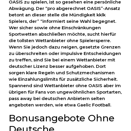
OASIS zu spielen, ist so gesehen eine persönliche
Abwägung. Der “pro abgerechnet OASIS”-Ansatz
betont an dieser stelle die Mündigkeit kklk
Spielers, der” “informiert seine Wahl begegnet.
Wer sicher sowie ohne Einschränkungen
Sportwetten abschließen möchte, sucht hierfür
die tollsten Wettanbieter ohne Spielersperre.
Wenn Sie jedoch dazu neigen, gesetzte Grenzen
zu überschreiten oder impulsive Entscheidungen
zu treffen, sind Sie bei einem Wettanbieter mit
deutscher Lizenz besser aufgehoben. Dort
sorgen klare Regeln und Schutzmechanismen
wie Einzahlungslimits für zusätzliche Sicherheit.
Spannend sind Wettanbieter ohne OASIS aber im
übrigen für Fans von ungewöhnlichen Sportarten,
pass away bei deutschen Anbietern selten
angeboten werden, wie etwa Gaelic Football.
Bonusangebote Ohne
Deutsche