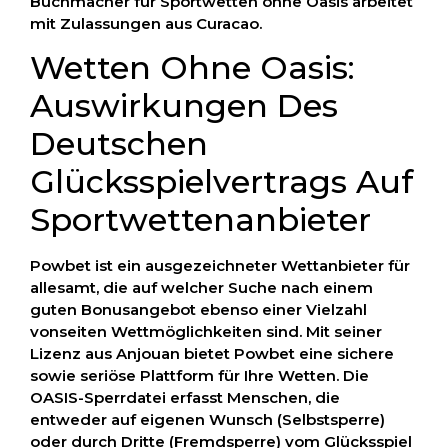
Buchmacher für Sportwetten ohne Oasis arbeitet
mit Zulassungen aus Curacao.
Wetten Ohne Oasis:
Auswirkungen Des
Deutschen
Glücksspielvertrags Auf
Sportwettenanbieter
Powbet ist ein ausgezeichneter Wettanbieter für
allesamt, die auf welcher Suche nach einem
guten Bonusangebot ebenso einer Vielzahl
vonseiten Wettmöglichkeiten sind. Mit seiner
Lizenz aus Anjouan bietet Powbet eine sichere
sowie seriöse Plattform für Ihre Wetten. Die
OASIS-Sperrdatei erfasst Menschen, die
entweder auf eigenen Wunsch (Selbstsperre)
oder durch Dritte (Fremdsperre) vom Glücksspiel