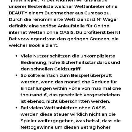
unserer Bestenliste welcher Wettanbieter ohne
BEAUTY einem Buchmacher aus Curacao zu.
Durch die renommierte Wettlizenz ist N1 Wager
definitiv eine seriöse Anlaufstelle für On the
internet Wetten ohne OASIS. Du profitierst bei N1
Bet vorwiegend von den geringen Grenzen, die
welcher Bookie zieht.
Viele Nutzer schätzen die unkomplizierte
Bedienung, hohe Sicherheitsstandards und
den schnellen Geldzugriff.
So sollte einfach zum Beispiel überprüft
werden, wenn das monatliche Reduce für
Einzahlungen within Höhe von maximal one
thousand €, das gesetzlich vorgeschrieben
ist ebenso, nicht überschritten werden.
Bei vielen Wettanbietern ohne OASIS
werden diese Steuer wirklich nicht an die
Spieler weitergegeben, was heisst, dass die
Nettogewinne um diesen Betrag höher