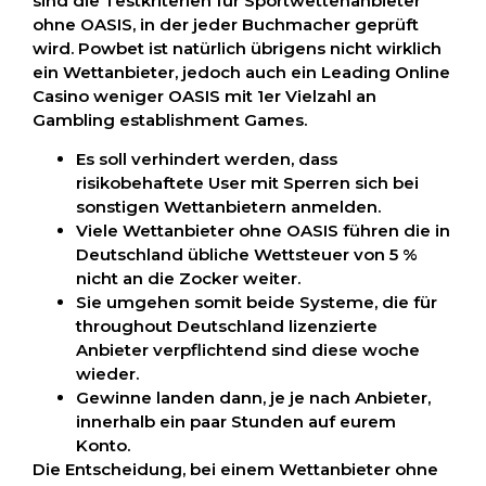
sind die Testkriterien für Sportwettenanbieter
ohne OASIS, in der jeder Buchmacher geprüft
wird. Powbet ist natürlich übrigens nicht wirklich
ein Wettanbieter, jedoch auch ein Leading Online
Casino weniger OASIS mit 1er Vielzahl an
Gambling establishment Games.
Es soll verhindert werden, dass
risikobehaftete User mit Sperren sich bei
sonstigen Wettanbietern anmelden.
Viele Wettanbieter ohne OASIS führen die in
Deutschland übliche Wettsteuer von 5 %
nicht an die Zocker weiter.
Sie umgehen somit beide Systeme, die für
throughout Deutschland lizenzierte
Anbieter verpflichtend sind diese woche
wieder.
Gewinne landen dann, je je nach Anbieter,
innerhalb ein paar Stunden auf eurem
Konto.
Die Entscheidung, bei einem Wettanbieter ohne