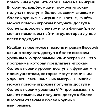
помочь им улучшить свои шансы на выигрыш.
Вторично, кэшбэк может помочь игрокам
получать доступ к более высоким ставкам и
более крупным выигрышам. Третье, кэшбэк
может помочь игрокам получать доступ к
более широкому спектру игр и функций, что
может помочь им найти игру, которая лучше
всего подходит им.
Кэшбэк также может помочь игрокам Boostwin
казино получать доступ к более высоким
уровням VIP-программы. VIP-программа – это
программа, которая предлагает игрокам
более высокие уровни доступа к функциям и
преимуществам, которые могут помочь им
улучшить свои шансы на выигрыш. Кэшбэк
может помочь игрокам получать доступ к
более высоким уровням VIP-программы, что
может помочь им получать доступ к более
высоким ставкам и более крупным
выигрышам.