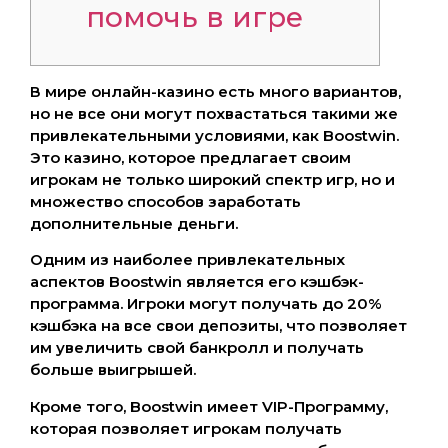
помочь в игре
В мире онлайн-казино есть много вариантов,
но не все они могут похвастаться такими же
привлекательными условиями, как Boostwin.
Это казино, которое предлагает своим
игрокам не только широкий спектр игр, но и
множество способов заработать
дополнительные деньги.
Одним из наиболее привлекательных
аспектов Boostwin является его кэшбэк-
программа. Игроки могут получать до 20%
кэшбэка на все свои депозиты, что позволяет
им увеличить свой банкролл и получать
больше выигрышей.
Кроме того, Boostwin имеет VIP-Программу,
которая позволяет игрокам получать