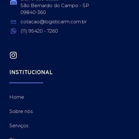
São Bernardo do Campo - SP
09840-360
cotacao@logisticarm.com.br
(11) 95420 - 7260
INSTITUCIONAL
Home
Sobre nós
Serviços