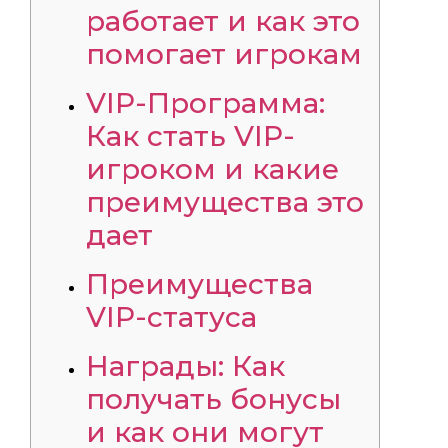
работает и как это
помогает игрокам
VIP-Программа:
Как стать VIP-
игроком и какие
преимущества это
дает
Преимущества
VIP-статуса
Награды: Как
получать бонусы
и как они могут