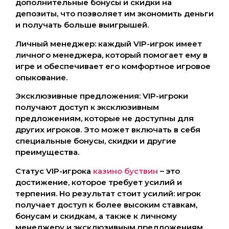
дополнительные бонусы и скидки на
депозиты, что позволяет им экономить деньги
и получать больше выигрышей.
Личный менеджер: каждый VIP-игрок имеет
личного менеджера, который помогает ему в
игре и обеспечивает его комфортное игровое
опыкование.
Эксклюзивные предложения: VIP-игроки
получают доступ к эксклюзивным
предложениям, которые не доступны для
других игроков. Это может включать в себя
специальные бонусы, скидки и другие
преимущества.
Статус VIP-игрока
казино буствин
– это
достижение, которое требует усилий и
терпения. Но результат стоит усилий: игрок
получает доступ к более высоким ставкам,
бонусам и скидкам, а также к личному
менеджеру и эксклюзивным предложениям.