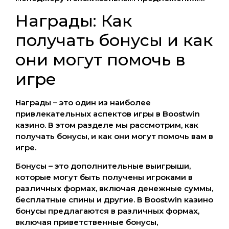
Награды: Как
получать бонусы и как
они могут помочь в
игре
Награды – это один из наиболее
привлекательных аспектов игры в Boostwin
казино. В этом разделе мы рассмотрим, как
получать бонусы, и как они могут помочь вам в
игре.
Бонусы – это дополнительные выигрыши,
которые могут быть получены игроками в
различных формах, включая денежные суммы,
бесплатные спины и другие. В Boostwin казино
бонусы предлагаются в различных формах,
включая приветственные бонусы,