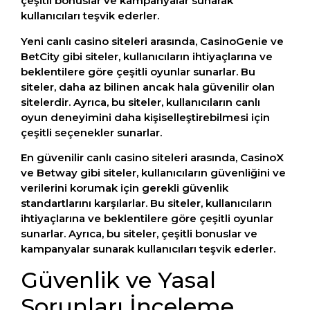
çeşitli bonuslar ve kampanyalar sunarak
kullanıcıları teşvik ederler.
Yeni canlı casino siteleri arasında, CasinoGenie ve
BetCity gibi siteler, kullanıcıların ihtiyaçlarına ve
beklentilere göre çeşitli oyunlar sunarlar. Bu
siteler, daha az bilinen ancak hala güvenilir olan
sitelerdir. Ayrıca, bu siteler, kullanıcıların canlı
oyun deneyimini daha kişiselleştirebilmesi için
çeşitli seçenekler sunarlar.
En güvenilir canlı casino siteleri arasında, CasinoX
ve Betway gibi siteler, kullanıcıların güvenliğini ve
verilerini korumak için gerekli güvenlik
standartlarını karşılarlar. Bu siteler, kullanıcıların
ihtiyaçlarına ve beklentilere göre çeşitli oyunlar
sunarlar. Ayrıca, bu siteler, çeşitli bonuslar ve
kampanyalar sunarak kullanıcıları teşvik ederler.
Güvenlik ve Yasal
Sorunları İnceleme