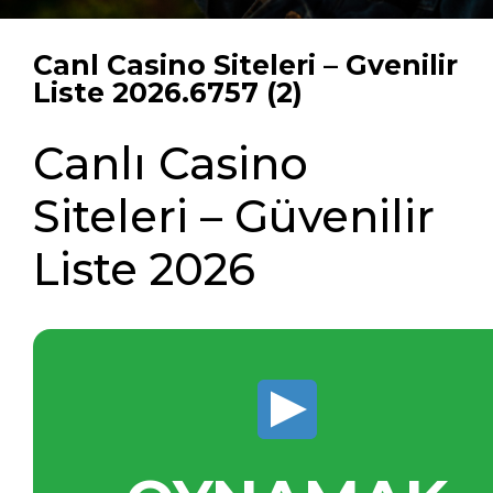
Canl Casino Siteleri – Gvenilir
Liste 2026.6757 (2)
Canlı Casino
Siteleri – Güvenilir
Liste 2026