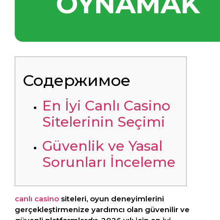
OYNAMAK
Содержимое
En İyi Canlı Casino
Sitelerinin Seçimi
Güvenlik ve Yasal
Sorunları İnceleme
canlı casino
siteleri, oyun deneyimlerini
gerçekleştirmenize yardımcı olan güvenilir ve