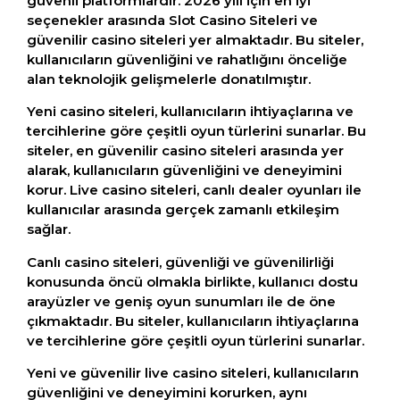
güvenli platformlardır. 2026 yılı için en iyi
seçenekler arasında Slot Casino Siteleri ve
güvenilir casino siteleri yer almaktadır. Bu siteler,
kullanıcıların güvenliğini ve rahatlığını önceliğe
alan teknolojik gelişmelerle donatılmıştır.
Yeni casino siteleri, kullanıcıların ihtiyaçlarına ve
tercihlerine göre çeşitli oyun türlerini sunarlar. Bu
siteler, en güvenilir casino siteleri arasında yer
alarak, kullanıcıların güvenliğini ve deneyimini
korur. Live casino siteleri, canlı dealer oyunları ile
kullanıcılar arasında gerçek zamanlı etkileşim
sağlar.
Canlı casino siteleri, güvenliği ve güvenilirliği
konusunda öncü olmakla birlikte, kullanıcı dostu
arayüzler ve geniş oyun sunumları ile de öne
çıkmaktadır. Bu siteler, kullanıcıların ihtiyaçlarına
ve tercihlerine göre çeşitli oyun türlerini sunarlar.
Yeni ve güvenilir live casino siteleri, kullanıcıların
güvenliğini ve deneyimini korurken, aynı