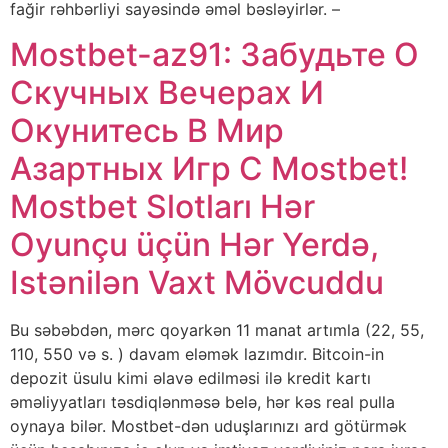
fağir rəhbərliyi sayəsində əməl bəsləyirlər. –
Mostbet-az91: Забудьте О
Скучных Вечерах И
Окунитесь В Мир
Азартных Игр С Mostbet!
Mostbet Slotları Hər
Oyunçu üçün Hər Yerdə,
Istənilən Vaxt Mövcuddu
Bu səbəbdən, mərc qoyarkən 11 manat artımla (22, 55,
110, 550 və s. ) davam eləmək lazımdır. Bitcoin-in
depozit üsulu kimi əlavə edilməsi ilə kredit kartı
əməliyyatları təsdiqlənməsə belə, hər kəs real pulla
oynaya bilər. Mostbet-dən uduşlarınızı ard götürmək