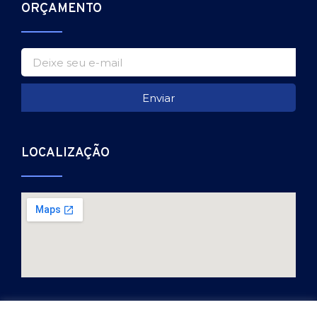
ORÇAMENTO
Enviar
LOCALIZAÇÃO