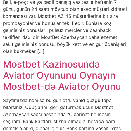
Bəli, e-poçt və ya bədii danışıq vasitəsilə həftənin 7
günü, günün 24 saatı mövcud olan əkəc müştəri xidməti
komandası var. Mostbet AZ-45 müştərilərinə bir sıra
promosyonlar və bonuslar təklif edir. Bunlara xoş
gəlmisiniz bonusları, pulsuz mərclər və cashback
təklifləri daxildir. MostBet Azerbaycan daha əzəmətli
sakit gəlmisiniz bonusu, böyük xətt və ən gur ödənişləri
olan bukmeker […]
Mostbet Kazinosunda
Aviator Oyununu Oynayın
Mostbet-də Aviator Oyunu
Saytımızda həmişə bu gün ötrü vahid güzgü tapa
bilərsiniz. Uduşlarımı geri götürmək üçün Mostbet
Azerbaycan şəxsi hesabında “Çıxarma” bölməsini
seçirəm. Bank kartları istisna olmaqla, hesaba para
demək olar ki, əlbəəl iç olur. Bank kartına vəsait ixrac