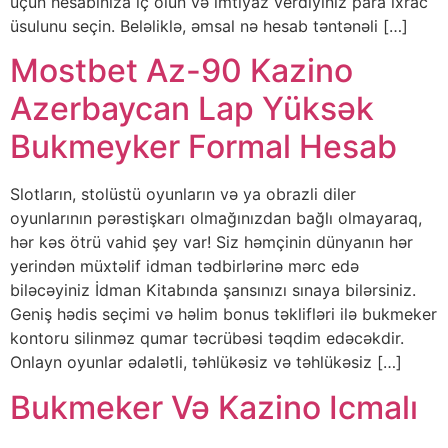
üçün hesabınıza iç olun və imtiyaz verdiyiniz para ixrac
üsulunu seçin. Beləliklə, əmsal nə hesab təntənəli […]
Mostbet Az-90 Kazino
Azerbaycan Lap Yüksək
Bukmeyker Formal Hesab
Slotların, stolüstü oyunların və ya obrazli diler
oyunlarının pərəstişkarı olmağınızdan bağlı olmayaraq,
hər kəs ötrü vahid şey var! Siz həmçinin dünyanın hər
yerindən müxtəlif idman tədbirlərinə mərc edə
biləcəyiniz İdman Kitabında şansınızı sınaya bilərsiniz.
Geniş hədis seçimi və həlim bonus təklifləri ilə bukmeker
kontoru silinməz qumar təcrübəsi təqdim edəcəkdir.
Onlayn oyunlar ədalətli, təhlükəsiz və təhlükəsiz […]
Bukmeker Və Kazino Icmalı