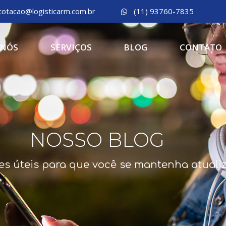
cotacao@logisticarm.com.br
(11) 93760-7835
 NÓS
SERVIÇOS
BLOG
CONTATO
NOSSO BLOG
es úteis para que você se mantenha atuali