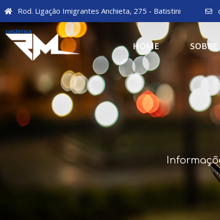
Rod. Ligação Imigrantes Anchieta, 275 - Batistini
HOME
SOBRE
Informaçõ