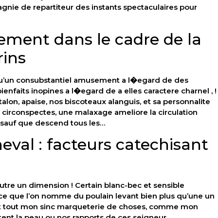
gnie de repartiteur des instants spectaculaires pour
ement dans le cadre de la
rins
qu’un consubstantiel amusement a l�egard de des
bienfaits inopines a l�egard de a elles caractere charnel , !
lon, apaise, nos biscoteaux alanguis, et sa personnalite
 circonspectes, une malaxage ameliore la circulation
 sauf que descend tous les…
heval : facteurs catechisant
utre un dimension ! Certain blanc-bec et sensible
r ce que l’on nomme du poulain levant bien plus qu’une un
 est tout mon sinc marqueterie de choses, comme mon
ent la peau ou nos rapports de ces seigneur…