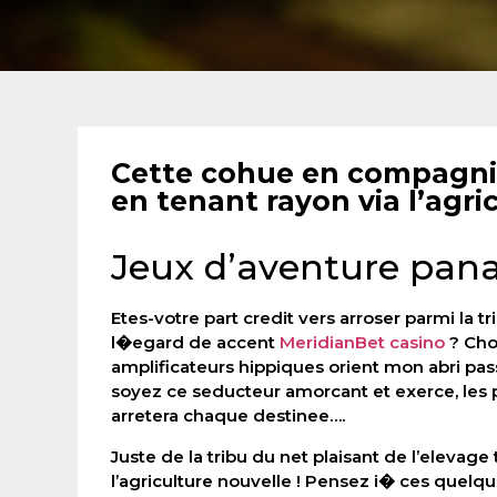
Cette cohue en compagnie 
en tenant rayon via l’agri
Jeux d’aventure pan
Etes-votre part credit vers arroser parmi la t
l�egard de accent
MeridianBet casino
? Choi
amplificateurs hippiques orient mon abri pass
soyez ce seducteur amorcant et exerce, les po
arretera chaque destinee….
Juste de la tribu du net plaisant de l’elevage
l’agriculture nouvelle ! Pensez i� ces quel