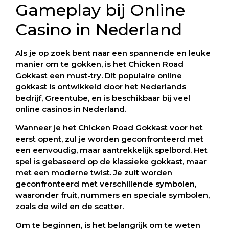
Gameplay bij Online
Casino in Nederland
Als je op zoek bent naar een spannende en leuke
manier om te gokken, is het Chicken Road
Gokkast een must-try. Dit populaire online
gokkast is ontwikkeld door het Nederlands
bedrijf, Greentube, en is beschikbaar bij veel
online casinos in Nederland.
Wanneer je het Chicken Road Gokkast voor het
eerst opent, zul je worden geconfronteerd met
een eenvoudig, maar aantrekkelijk spelbord. Het
spel is gebaseerd op de klassieke gokkast, maar
met een moderne twist. Je zult worden
geconfronteerd met verschillende symbolen,
waaronder fruit, nummers en speciale symbolen,
zoals de wild en de scatter.
Om te beginnen, is het belangrijk om te weten