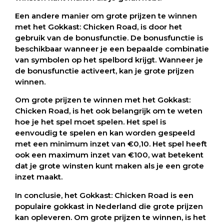
Een andere manier om grote prijzen te winnen
met het Gokkast: Chicken Road, is door het
gebruik van de bonusfunctie. De bonusfunctie is
beschikbaar wanneer je een bepaalde combinatie
van symbolen op het spelbord krijgt. Wanneer je
de bonusfunctie activeert, kan je grote prijzen
winnen.
Om grote prijzen te winnen met het Gokkast:
Chicken Road, is het ook belangrijk om te weten
hoe je het spel moet spelen. Het spel is
eenvoudig te spelen en kan worden gespeeld
met een minimum inzet van €0,10. Het spel heeft
ook een maximum inzet van €100, wat betekent
dat je grote winsten kunt maken als je een grote
inzet maakt.
In conclusie, het Gokkast: Chicken Road is een
populaire gokkast in Nederland die grote prijzen
kan opleveren. Om grote prijzen te winnen, is het