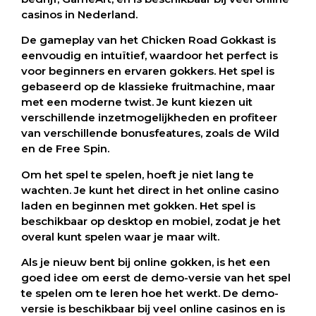
casinos in Nederland.
De gameplay van het Chicken Road Gokkast is
eenvoudig en intuïtief, waardoor het perfect is
voor beginners en ervaren gokkers. Het spel is
gebaseerd op de klassieke fruitmachine, maar
met een moderne twist. Je kunt kiezen uit
verschillende inzetmogelijkheden en profiteer
van verschillende bonusfeatures, zoals de Wild
en de Free Spin.
Om het spel te spelen, hoeft je niet lang te
wachten. Je kunt het direct in het online casino
laden en beginnen met gokken. Het spel is
beschikbaar op desktop en mobiel, zodat je het
overal kunt spelen waar je maar wilt.
Als je nieuw bent bij online gokken, is het een
goed idee om eerst de demo-versie van het spel
te spelen om te leren hoe het werkt. De demo-
versie is beschikbaar bij veel online casinos en is