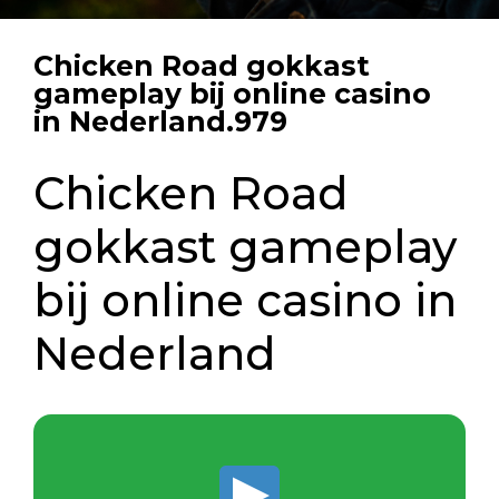
Chicken Road gokkast
gameplay bij online casino
in Nederland.979
Chicken Road
gokkast gameplay
bij online casino in
Nederland