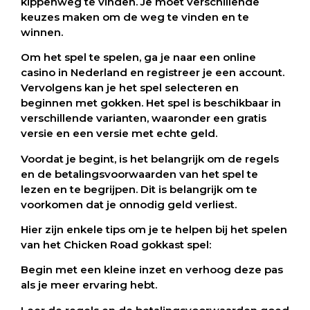
kippenweg te vinden. Je moet verschillende
keuzes maken om de weg te vinden en te
winnen.
Om het spel te spelen, ga je naar een online
casino in Nederland en registreer je een account.
Vervolgens kan je het spel selecteren en
beginnen met gokken. Het spel is beschikbaar in
verschillende varianten, waaronder een gratis
versie en een versie met echte geld.
Voordat je begint, is het belangrijk om de regels
en de betalingsvoorwaarden van het spel te
lezen en te begrijpen. Dit is belangrijk om te
voorkomen dat je onnodig geld verliest.
Hier zijn enkele tips om je te helpen bij het spelen
van het Chicken Road gokkast spel:
Begin met een kleine inzet en verhoog deze pas
als je meer ervaring hebt.