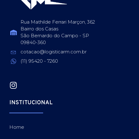
Rua Mathilde Ferrari Marçon, 362
Bairro dos Casas
São Bernardo do Campo - SP
09840-360
cotacao@logisticarm.com.br
(11) 95420 - 7260
INSTITUCIONAL
Home