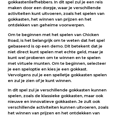
gokkastenliefhebbers. In dit spel zul je een reis
maken door een dorpje, waar je verschillende
activiteiten kunt uitvoeren, zoals het spelen van
gokkasten, het winnen van prijzen en het
ontdekken van geheime voorwerpen.
Om te beginnen met het spelen van Chicken
Road, is het belangrijk om te weten dat het spel
gebaseerd is op een demo. Dit betekent dat je
niet direct kunt spelen met echte geld, maar je
kunt wel proberen om te winnen en te spelen
met virtuele munten. Om te beginnen, selecteer
je een speloptie en kies je een gokkast.
Vervolgens zul je een spelletje gokkasten spelen
en zul je zien of je kunt winnen.
In dit spel zul je verschillende gokkasten kunnen
spelen, zoals de klassieke gokkasten, maar ook
nieuwe en innovatieve gokkasten. Je zult ook
verschillende activiteiten kunnen uitvoeren, zoals
het winnen van prijzen en het ontdekken van