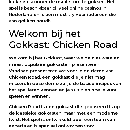
leuke en spannende manier om te gokken. Het
spel is beschikbaar bij veel online casinos in
Nederland en is een must-try voor iedereen die
van gokken houdt.
Welkom bij het
Gokkast: Chicken Road
Welkom bij het Gokkast, waar we de nieuwste en
meest populaire gokkasten presenteren.
Vandaag presenteren we voor je de demo van
Chicken Road, een gokkast die je niet mag
missen. In deze demo zul je de basisprincipes van
het spel leren kennen en je zult zien hoe je kunt
spelen en winnen.
Chicken Road is een gokkast die gebaseerd is op
de klassieke gokkasten, maar met een moderne
twist. Het spel is ontwikkeld door een team van
experts en is speciaal ontworpen voor