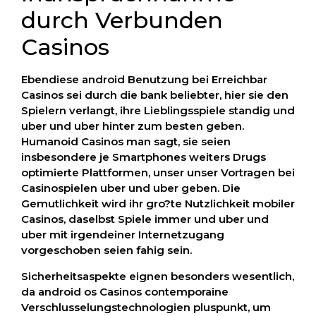
durch Verbunden
Casinos
Ebendiese android Benutzung bei Erreichbar
Casinos sei durch die bank beliebter, hier sie den
Spielern verlangt, ihre Lieblingsspiele standig und
uber und uber hinter zum besten geben.
Humanoid Casinos man sagt, sie seien
insbesondere je Smartphones weiters Drugs
optimierte Plattformen, unser unser Vortragen bei
Casinospielen uber und uber geben. Die
Gemutlichkeit wird ihr gro?te Nutzlichkeit mobiler
Casinos, daselbst Spiele immer und uber und
uber mit irgendeiner Internetzugang
vorgeschoben seien fahig sein.
Sicherheitsaspekte eignen besonders wesentlich,
da android os Casinos contemporaine
Verschlusselungstechnologien pluspunkt, um