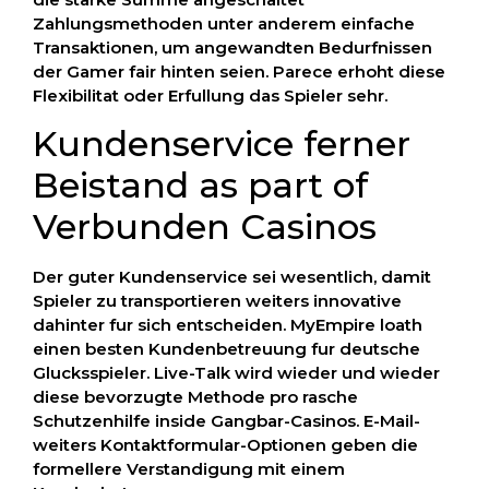
Zahlungsmethoden unter anderem einfache
Transaktionen, um angewandten Bedurfnissen
der Gamer fair hinten seien. Parece erhoht diese
Flexibilitat oder Erfullung das Spieler sehr.
Kundenservice ferner
Beistand as part of
Verbunden Casinos
Der guter Kundenservice sei wesentlich, damit
Spieler zu transportieren weiters innovative
dahinter fur sich entscheiden. MyEmpire loath
einen besten Kundenbetreuung fur deutsche
Glucksspieler. Live-Talk wird wieder und wieder
diese bevorzugte Methode pro rasche
Schutzenhilfe inside Gangbar-Casinos. E-Mail-
weiters Kontaktformular-Optionen geben die
formellere Verstandigung mit einem