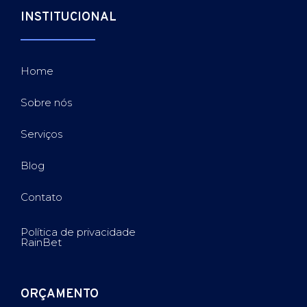
INSTITUCIONAL
Home
Sobre nós
Serviços
Blog
Contato
Política de privacidade
RainBet
ORÇAMENTO