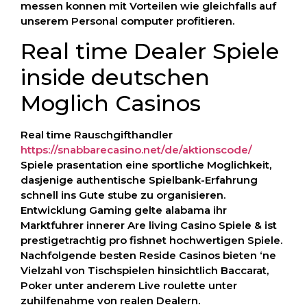
messen konnen mit Vorteilen wie gleichfalls auf
unserem Personal computer profitieren.
Real time Dealer Spiele
inside deutschen
Moglich Casinos
Real time Rauschgifthandler
https://snabbarecasino.net/de/aktionscode/
Spiele prasentation eine sportliche Moglichkeit,
dasjenige authentische Spielbank-Erfahrung
schnell ins Gute stube zu organisieren.
Entwicklung Gaming gelte alabama ihr
Marktfuhrer innerer Are living Casino Spiele & ist
prestigetrachtig pro fishnet hochwertigen Spiele.
Nachfolgende besten Reside Casinos bieten ‘ne
Vielzahl von Tischspielen hinsichtlich Baccarat,
Poker unter anderem Live roulette unter
zuhilfenahme von realen Dealern.