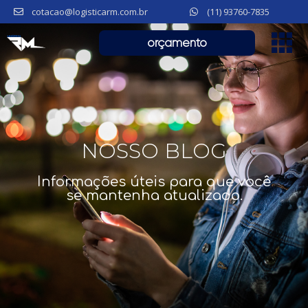
cotacao@logisticarm.com.br
(11) 93760-7835
orçamento
NOSSO BLOG
Informações úteis para que você
se mantenha atualizado.