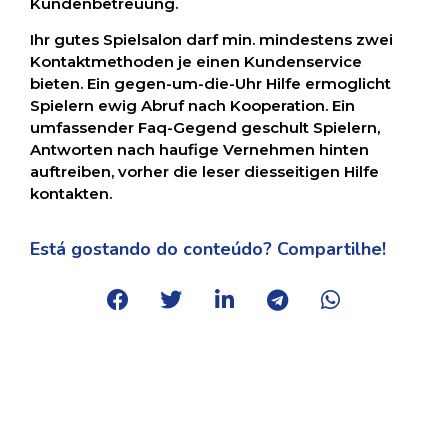
Kundenbetreuung.
Ihr gutes Spielsalon darf min. mindestens zwei
Kontaktmethoden je einen Kundenservice
bieten. Ein gegen-um-die-Uhr Hilfe ermoglicht
Spielern ewig Abruf nach Kooperation. Ein
umfassender Faq-Gegend geschult Spielern,
Antworten nach haufige Vernehmen hinten
auftreiben, vorher die leser diesseitigen Hilfe
kontakten.
Está gostando do conteúdo? Compartilhe!