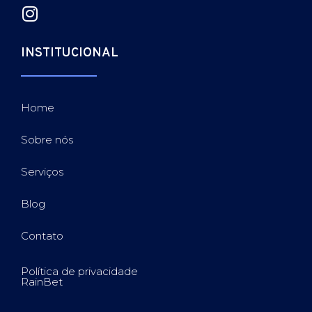
INSTITUCIONAL
Home
Sobre nós
Serviços
Blog
Contato
Política de privacidade
RainBet