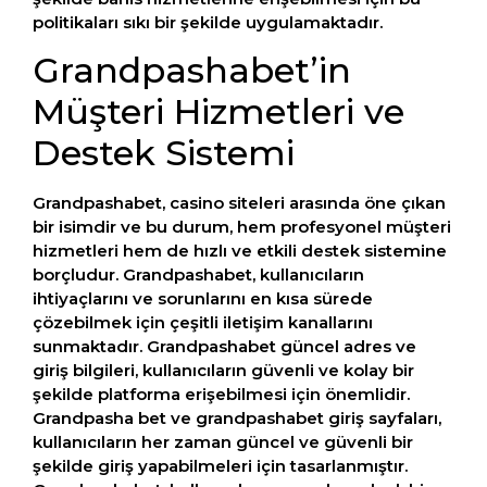
politikaları sıkı bir şekilde uygulamaktadır.
Grandpashabet’in
Müşteri Hizmetleri ve
Destek Sistemi
Grandpashabet, casino siteleri arasında öne çıkan
bir isimdir ve bu durum, hem profesyonel müşteri
hizmetleri hem de hızlı ve etkili destek sistemine
borçludur. Grandpashabet, kullanıcıların
ihtiyaçlarını ve sorunlarını en kısa sürede
çözebilmek için çeşitli iletişim kanallarını
sunmaktadır. Grandpashabet güncel adres ve
giriş bilgileri, kullanıcıların güvenli ve kolay bir
şekilde platforma erişebilmesi için önemlidir.
Grandpasha bet ve grandpashabet giriş sayfaları,
kullanıcıların her zaman güncel ve güvenli bir
şekilde giriş yapabilmeleri için tasarlanmıştır.