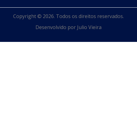
Copyright © 2026. Todos os direitos reservados.
Desenvolvido por Julio Vieira