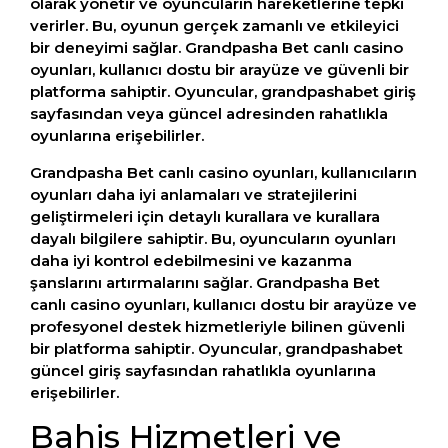
olarak yönetir ve oyuncuların hareketlerine tepki
verirler. Bu, oyunun gerçek zamanlı ve etkileyici
bir deneyimi sağlar. Grandpasha Bet canlı casino
oyunları, kullanıcı dostu bir arayüze ve güvenli bir
platforma sahiptir. Oyuncular, grandpashabet giriş
sayfasından veya güncel adresinden rahatlıkla
oyunlarına erişebilirler.
Grandpasha Bet canlı casino oyunları, kullanıcıların
oyunları daha iyi anlamaları ve stratejilerini
geliştirmeleri için detaylı kurallara ve kurallara
dayalı bilgilere sahiptir. Bu, oyuncuların oyunları
daha iyi kontrol edebilmesini ve kazanma
şanslarını artırmalarını sağlar. Grandpasha Bet
canlı casino oyunları, kullanıcı dostu bir arayüze ve
profesyonel destek hizmetleriyle bilinen güvenli
bir platforma sahiptir. Oyuncular, grandpashabet
güncel giriş sayfasından rahatlıkla oyunlarına
erişebilirler.
Bahis Hizmetleri ve