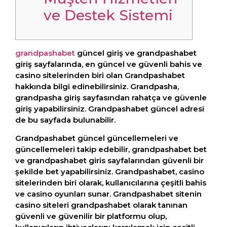
ve Destek Sistemi
grandpashabet
güncel giriş ve grandpashabet
giriş sayfalarında, en güncel ve güvenli bahis ve
casino sitelerinden biri olan Grandpashabet
hakkında bilgi edinebilirsiniz. Grandpasha,
grandpasha giriş sayfasından rahatça ve güvenle
giriş yapabilirsiniz. Grandpashabet güncel adresi
de bu sayfada bulunabilir.
Grandpashabet güncel güncellemeleri ve
güncellemeleri takip edebilir, grandpashabet bet
ve grandpashabet giris sayfalarından güvenli bir
şekilde bet yapabilirsiniz. Grandpashabet, casino
sitelerinden biri olarak, kullanıcılarına çeşitli bahis
ve casino oyunları sunar. Grandpashabet sitenin
casino siteleri grandpashabet olarak tanınan
güvenli ve güvenilir bir platformu olup,