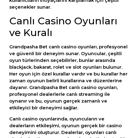
kullanıcıların ihtiyaçlarını karşılamak için çeşitli
seçenekler sunar.
Canlı Casino Oyunları
ve Kuralı
Grandpasha Bet canlı casino oyunları, profesyonel
ve güvenli bir deneyim sunar. Oyuncular, çeşitli
oyun türlerinden seçebilirler, bunlar arasında
blackjack, bakarat, rolet ve slot oyunları bulunur.
Her oyun için özel kurallar vardır ve bu kurallar her
zaman oyunun belirli kurallarına ve düzenlerine
dayanır. Grandpasha Bet canlı casino oyunları,
profesyonel dealerlerle canlı streaming ile
oynanır ve bu, oyunun gerçek zamanlı ve
etkileyici bir deneyimi sağlar.
Canlı casino oyunlarında, oyuncuların ve
dealerların etkileşimi, oyunun gerçek bir casino
deneyimini oluşturur. Dealerlar, oyunları canlı