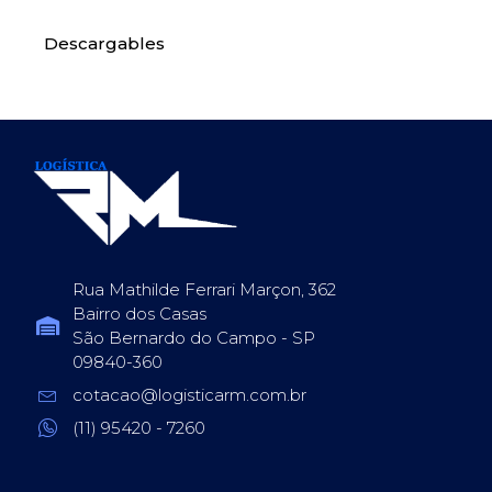
Descargables
Rua Mathilde Ferrari Marçon, 362
Bairro dos Casas
São Bernardo do Campo - SP
09840-360
cotacao@logisticarm.com.br
(11) 95420 - 7260