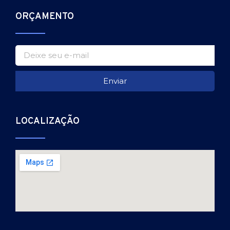
ORÇAMENTO
Enviar
LOCALIZAÇÃO