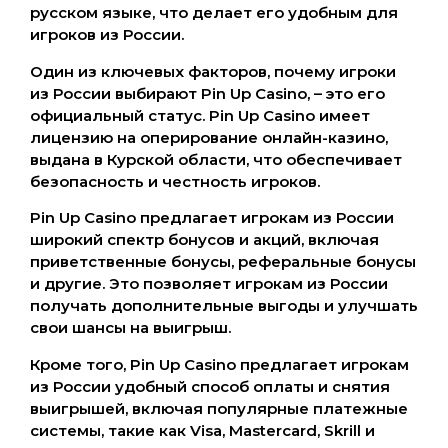
русском языке, что делает его удобным для
игроков из России.
Один из ключевых факторов, почему игроки
из России выбирают Pin Up Casino, – это его
официальный статус. Pin Up Casino имеет
лицензию на оперирование онлайн-казино,
выдана в Курской области, что обеспечивает
безопасность и честность игроков.
Pin Up Casino предлагает игрокам из России
широкий спектр бонусов и акций, включая
приветственные бонусы, реферальные бонусы
и другие. Это позволяет игрокам из России
получать дополнительные выгоды и улучшать
свои шансы на выигрыш.
Кроме того, Pin Up Casino предлагает игрокам
из России удобный способ оплаты и снятия
выигрышей, включая популярные платежные
системы, такие как Visa, Mastercard, Skrill и