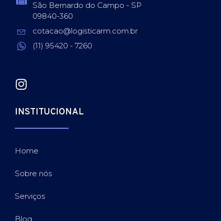
São Bernardo do Campo - SP
09840-360
cotacao@logisticarm.com.br
(11) 95420 - 7260
INSTITUCIONAL
Home
Sobre nós
Serviços
Blog