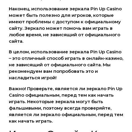
Наконец, использование зеркала Pin Up Casino
может быть полезно для игроков, которые
имеют проблемы с доступом к официальному
сайту. Зеркало может помочь вам играть в
любое время, не зависящий от официального
сайта.
В целом, использование зеркала Pin Up Casino
– это отличный способ играть в онлайн-казино,
не зависящий от официального сайта. Мы
рекомендуем вам попробовать это и
насладиться игрой!
Важно! Проверьте, является ли зеркало Pin Up
Casino официальным, перед тем как начать
играть. Некоторые зеркала могут быть
фальшивыми, поэтому всегда проверяйте,
является ли зеркало официальным, перед тем
как начать играть.