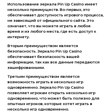
Использование зеркала Pin Up Casino имеет
несколько преимуществ. Во-первых, это
обеспечивает доступность игрового процесса,
не зависящий от официального сайта. Это
означает, что вы можете играть в любое
время и из любого места, где есть доступ к
интернету.
Вторым преимуществом является
безопасность. Зеркало Pin Up Casino
обеспечивает безопасность вашей
информации, так как все данные передаются
зашифрованными.
Третьим преимуществом является
возможность играть в несколько игр
одновременно. Зеркало Pin Up Casino
позволяет игрокам открыть несколько игр
одновременно, что может быть полезно для
опытных игроков, которые хотят играть в
несколько игр одновременно.