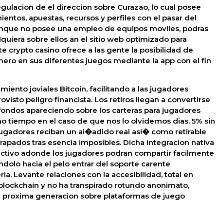
gulacion de el direccion sobre Curazao, lo cual posee
entos, apuestas, recursos y perfiles con el pasar del
unque no posee una empleo de equipos moviles, podras
uiera sobre ellos an el sitio web optimizado para
ste crypto casino ofrece a las gente la posibilidad de
nero en sus diferentes juegos mediante la app con el fin
iento joviales Bitcoin, facilitando a las jugadores
visto peligro financista. Los retiros llegan a convertirse
s fondos apareciendo sobre los carteras para jugadores
 tiempo en el caso de que nos lo olvidemos dias. 5% sin
jugadores reciban un ai�adido real asi� como retirable
rapados tras esencia imposibles. Dicha integracion nativa
ectivo adonde los jugadores podran compartir facilmente
ndolo hacia el pelo entrar del soporte carente
a. Levante relaciones con la accesibilidad, total en
blockchain y no ha transpirado rotundo anonimato,
a proxima generacion sobre plataformas de juego