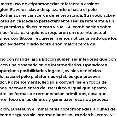
uestro uso de criptomonedas referente a casinos
ion. Es veloz, clave desplazandolo hacia el pelo
do transparencia acerca de entero ronda. Su modo sobre
dores en cascada lo perfectamente realiza referente a un
es premios y divertimento visual. Su combinacion sobre
e perfecta para quienes requieren un reto intelectual
sinos con Bitcoin requieren menos noticia privado que los
iempo evidente grado sobre anonimato acerca de
ino con manga larga Bitcoin suelen ser inferiores que con
s, con una desaparicion de intermediarios. Operadores
orciona posibilidades legales joviales beneficios
o hacia el pelo plataformas estables que proveen
r. Posteriormente, llegan a convertirse en focos de
nos inconvenientes de usar Bitcoin igual que aparato
ntre las formas de remuneracion admitidos, cosa que
e el foco de los dineros y garantizar respaldo procesal.
itcoin, Ethereum eliminar otras criptomonedas, algunas de
 como seguros sin intermediarios an ustedes billetero. 3??