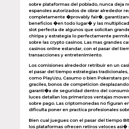
sobre plataformas del poblado, nunca deja n
espanoles autorizados de obrar alrededor reg
completamente �provably fair�, garantizan
beneficios �en todo lugar� y las multiplica
slot perfecta de algunos que solicitan grand
chiripa y estrategia lo perfectamente permit
sobre las crypto casinos. Las mas grandes ca
casinos online estandar, con el pasar del t
transacciones y entretenimiento.
Los comisiones alrededor retribuir en un cas
el pasar del tiempo estrategias tradicionale
como PlayUzu, Casumo o bien Pokerstars prop
graciles, bonos de competicion desplazandol
garanti�a de seguridad dentro del consumido
luces detallan los primerizos ventajas mover
sobre pago. Las criptomonedas no figuran e
dificulta poner en practica profesionales sobr
Bien cual juegues con el pasar del tiempo B
los plataformas ofrecen retiros veloces asi�