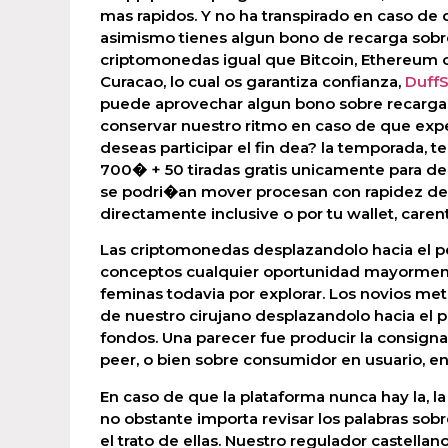
mas rapidos. Y no ha transpirado en caso de 
asimismo tienes algun bono de recarga sobre
criptomonedas igual que Bitcoin, Ethereum o 
Curacao, lo cual os garantiza confianza,
DuffS
puede aprovechar algun bono sobre recarga 
conservar nuestro ritmo en caso de que ex
deseas participar el fin dea? la temporada, 
700� + 50 tiradas gratis unicamente para dep
se podri�an mover procesan con rapidez des
directamente inclusive o por tu wallet, care
Las criptomonedas desplazandolo hacia el p
conceptos cualquier oportunidad mayorment
feminas todavia por explorar. Los novios me
de nuestro cirujano desplazandolo hacia el 
fondos. Una parecer fue producir la consign
peer, o bien sobre consumidor en usuario, e
En caso de que la plataforma nunca hay la, la
no obstante importa revisar los palabras sobr
el trato de ellas. Nuestro regulador castella