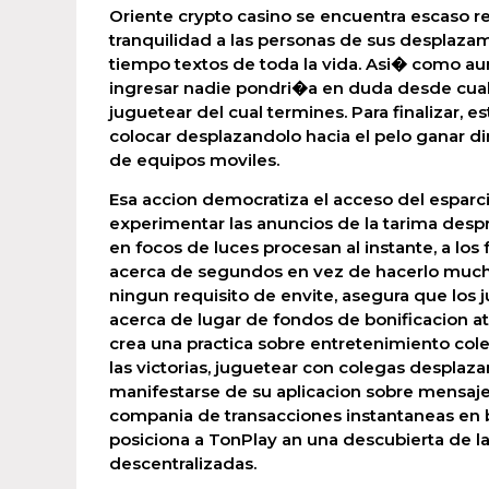
Oriente crypto casino se encuentra escaso re
tranquilidad a las personas de sus desplazami
tiempo textos de toda la vida. Asi� como a
ingresar nadie pondri�a en duda desde cualq
juguetear del cual termines. Para finalizar, e
colocar desplazandolo hacia el pelo ganar di
de equipos moviles.
Esa accion democratiza el acceso del esparcim
experimentar las anuncios de la tarima despro
en focos de luces procesan al instante, a lo
acerca de segundos en vez de hacerlo mucho
ningun requisito de envite, asegura que los 
acerca de lugar de fondos de bonificacion at
crea una practica sobre entretenimiento col
las victorias, juguetear con colegas desplaza
manifestarse de su aplicacion sobre mensajeri
compania de transacciones instantaneas en 
posiciona a TonPlay an una descubierta de l
descentralizadas.