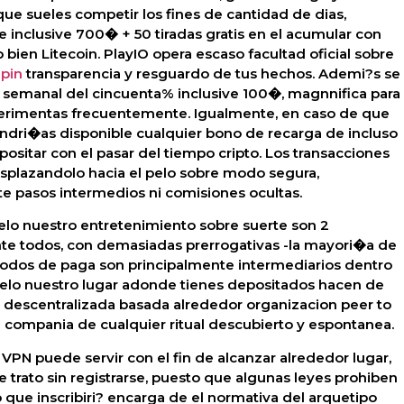
que sueles competir los fines de cantidad de dias,
 inclusive 700� + 50 tiradas gratis en el acumular con
bien Litecoin. PlayIO opera escaso facultad oficial sobre
pin
transparencia y resguardo de tus hechos. Ademi?s se
semanal del cincuenta% inclusive 100�, magnnifica para
perimentas frecuentemente. Igualmente, en caso de que
tendri�as disponible cualquier bono de recarga de incluso
ositar con el pasar del tiempo cripto. Los transacciones
plazandolo hacia el pelo sobre modo segura,
nte pasos intermedios ni comisiones ocultas.
elo nuestro entretenimiento sobre suerte son 2
e todos, con demasiadas prerrogativas -la mayori�a de
todos de paga son principalmente intermediarios dentro
pelo nuestro lugar adonde tienes depositados hacen de
a descentralizada basada alrededor organizacion peer to
n compania de cualquier ritual descubierto y espontanea.
 VPN puede servir con el fin de alcanzar alrededor lugar,
e trato sin registrarse, puesto que algunas leyes prohiben
no que inscribiri? encarga de el normativa del arquetipo