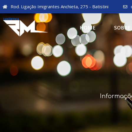
Rod. Ligação Imigrantes Anchieta, 275 - Batistini
HOME
SOBRE
Informaçõ