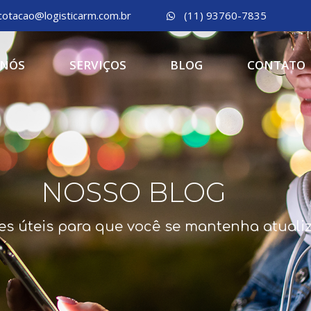
cotacao@logisticarm.com.br
(11) 93760-7835
 NÓS
SERVIÇOS
BLOG
CONTATO
NOSSO BLOG
es úteis para que você se mantenha atuali