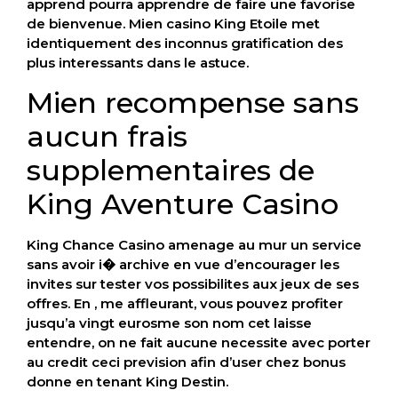
apprend pourra apprendre de faire une favorise
de bienvenue. Mien casino King Etoile met
identiquement des inconnus gratification des
plus interessants dans le astuce.
Mien recompense sans
aucun frais
supplementaires de
King Aventure Casino
King Chance Casino amenage au mur un service
sans avoir i� archive en vue d’encourager les
invites sur tester vos possibilites aux jeux de ses
offres. En , me affleurant, vous pouvez profiter
jusqu’a vingt eurosme son nom cet laisse
entendre, on ne fait aucune necessite avec porter
au credit ceci prevision afin d’user chez bonus
donne en tenant King Destin.