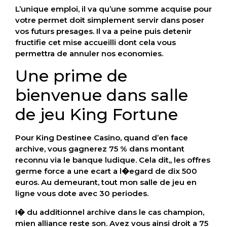
L’unique emploi, il va qu’une somme acquise pour
votre permet doit simplement servir dans poser
vos futurs presages. Il va a peine puis detenir
fructifie cet mise accueilli dont cela vous
permettra de annuler nos economies.
Une prime de
bienvenue dans salle
de jeu King Fortune
Pour King Destinee Casino, quand d’en face
archive, vous gagnerez 75 % dans montant
reconnu via le banque ludique. Cela dit,, les offres
germe force a une ecart a l�egard de dix 500
euros. Au demeurant, tout mon salle de jeu en
ligne vous dote avec 30 periodes.
I� du additionnel archive dans le cas champion,
mien alliance reste son. Avez vous ainsi droit a 75