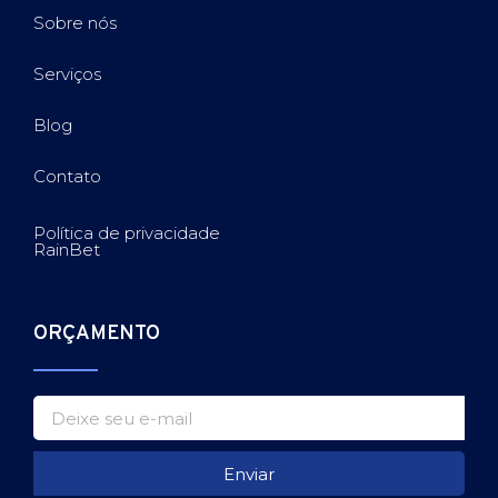
Sobre nós
Serviços
Blog
Contato
Política de privacidade
RainBet
ORÇAMENTO
Enviar