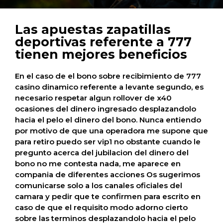
Las apuestas zapatillas
deportivas referente a 777
tienen mejores beneficios
En el caso de el bono sobre recibimiento de 777
casino dinamico referente a levante segundo, es
necesario respetar algun rollover de x40
ocasiones del dinero ingresado desplazandolo
hacia el pelo el dinero del bono. Nunca entiendo
por motivo de que una operadora me supone que
para retiro puedo ser vip1 no obstante cuando le
pregunto acerca del jubilacion del dinero del
bono no me contesta nada, me aparece en
compania de diferentes acciones Os sugerimos
comunicarse solo a los canales oficiales del
camara y pedir que te confirmen para escrito en
caso de que el requisito modo adorno cierto
sobre las terminos desplazandolo hacia el pelo