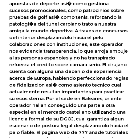
apuestas de deporte asi� como gestiona
sucesos promocionales, como patrocinios sobre
pruebas de golf asi� como tenis, reforzando la
patologi�a del tunel carpiano trato a nuestra
amiga la mundo deportiva. A traves de concursos
del interior desplazandolo hacia el pelo
colaboraciones con instituciones, este operador
nos evidencia transparencia, lo que arroja empuje
a las personas espanoles y no ha transpirado
refuerza el credito sobre camara serio. El cirujano
cuenta con alguna una decenio de experiencia
acerca de Europa, habiendo perfeccionado reglas
de fidelizacion asi� como asiento tecnico cual
actualmente resultan importantes para practicar
su ecosistema. Por el sede en Baleares, oriente
operador hallan conseguido una parte a otra
especial en el mercado castellano utilizando una
licencia formal de su DGOJ, cual garantiza algun
escenario de postura legal desplazandolo hacia el
pelo fiable. El pagina web de 777 anade tutoriales