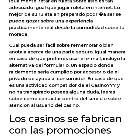
Igualmente, retar en ruleta sobre listo es tan
adecuado igual que jugar ruleta en internet. Lo
mejor de su ruleta en preparado podri�a ser se
puede gozar sobre una experiencia
practicamente real desde la comodidad sobre tu
morada.
Cual pueda ser facil sobre rememorar o bien
anotala acerca de una parte seguro. Igual manera
en caso de que prefieres usar el e-mail, incluyo la
alternativa del formulario. Un espacio donde
raidamente seria cumplido por accesorio de el
privado de ayuda al consumidor. En caso de que
es una actividad competidor de el Casino777 y
no ha transpirado posees alguna duda, leeras
sobre como contactar dentro del servicio sobre
atencion al usuario del casino.
Los casinos se fabrican
con las promociones