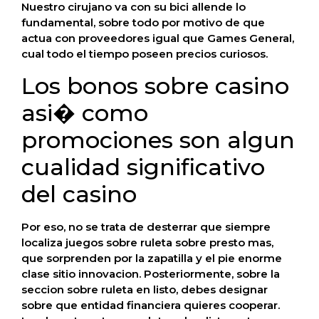
Nuestro cirujano va con su bici allende lo
fundamental, sobre todo por motivo de que
actua con proveedores igual que Games General,
cual todo el tiempo poseen precios curiosos.
Los bonos sobre casino
asi� como
promociones son algun
cualidad significativo
del casino
Por eso, no se trata de desterrar que siempre
localiza juegos sobre ruleta sobre presto mas,
que sorprenden por la zapatilla y el pie enorme
clase sitio innovacion. Posteriormente, sobre la
seccion sobre ruleta en listo, debes designar
sobre que entidad financiera quieres cooperar.