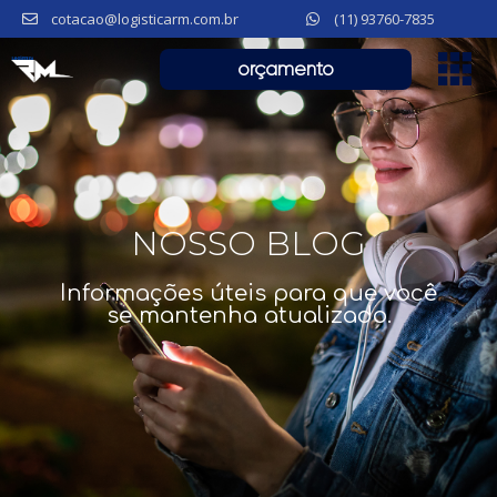
cotacao@logisticarm.com.br
(11) 93760-7835
orçamento
NOSSO BLOG
Informações úteis para que você
se mantenha atualizado.