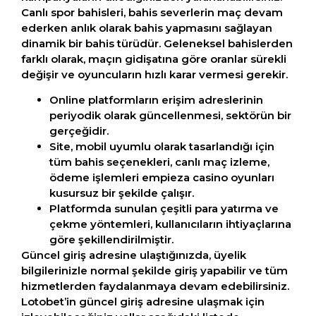
Canlı spor bahisleri, bahis severlerin maç devam
ederken anlık olarak bahis yapmasını sağlayan
dinamik bir bahis türüdür. Geleneksel bahislerden
farklı olarak, maçın gidişatına göre oranlar sürekli
değişir ve oyuncuların hızlı karar vermesi gerekir.
Online platformların erişim adreslerinin
periyodik olarak güncellenmesi, sektörün bir
gerçeğidir.
Site, mobil uyumlu olarak tasarlandığı için
tüm bahis seçenekleri, canlı maç izleme,
ödeme işlemleri empieza casino oyunları
kusursuz bir şekilde çalışır.
Platformda sunulan çeşitli para yatırma ve
çekme yöntemleri, kullanıcıların ihtiyaçlarına
göre şekillendirilmiştir.
Güncel giriş adresine ulaştığınızda, üyelik
bilgilerinizle normal şekilde giriş yapabilir ve tüm
hizmetlerden faydalanmaya devam edebilirsiniz.
Lotobet’in güncel giriş adresine ulaşmak için