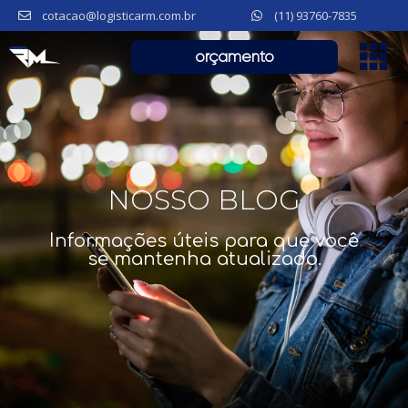
cotacao@logisticarm.com.br
(11) 93760-7835
orçamento
NOSSO BLOG
Informações úteis para que você
se mantenha atualizado.