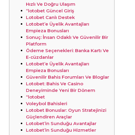
Hızlı Ve Doğru Ulaşım
“lotobet Güncel Giriş
Lotobet Canlı Destek
Lotobet’e Üyelik Avantajları
Empieza Bonusları
Sonuç: İnsan Odaklı Ve Güvenilir Bir
Platform
Ödeme Seçenekleri: Banka Kartı Ve
E-cüzdanlar
Lotobet’e Üyelik Avantajları
Empieza Bonusları
Güvenilir Bahis Forumları Ve Bloglar
Lotobet: Bahis Ve Casino
Deneyiminde Yeni Bir Dönem
“lotobet
Voleybol Bahisleri
Lotobet Bonuslar: Oyun Stratejinizi
Güçlendiren Araçlar
Lotobet’in Sunduğu Avantajlar
Lotobet’in Sunduğu Hizmetler