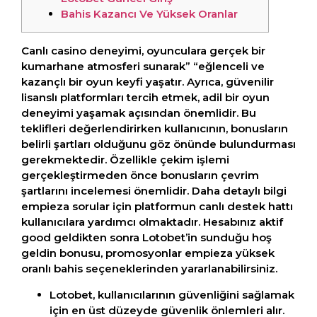
Bahis Kazancı Ve Yüksek Oranlar
Canlı casino deneyimi, oyunculara gerçek bir
kumarhane atmosferi sunarak” “eğlenceli ve
kazançlı bir oyun keyfi yaşatır. Ayrıca, güvenilir
lisanslı platformları tercih etmek, adil bir oyun
deneyimi yaşamak açısından önemlidir. Bu
teklifleri değerlendirirken kullanıcının, bonusların
belirli şartları olduğunu göz önünde bulundurması
gerekmektedir. Özellikle çekim işlemi
gerçekleştirmeden önce bonusların çevrim
şartlarını incelemesi önemlidir. Daha detaylı bilgi
empieza sorular için platformun canlı destek hattı
kullanıcılara yardımcı olmaktadır. Hesabınız aktif
good geldikten sonra Lotobet’in sunduğu hoş
geldin bonusu, promosyonlar empieza yüksek
oranlı bahis seçeneklerinden yararlanabilirsiniz.
Lotobet, kullanıcılarının güvenliğini sağlamak
için en üst düzeyde güvenlik önlemleri alır.