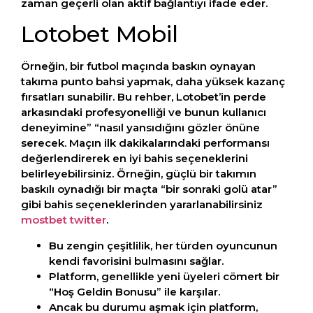
zaman geçerli olan aktif bağlantıyı ifade eder.
Lotobet Mobil
Örneğin, bir futbol maçında baskın oynayan
takıma punto bahsi yapmak, daha yüksek kazanç
fırsatları sunabilir. Bu rehber, Lotobet’in perde
arkasındaki profesyonelliği ve bunun kullanıcı
deneyimine” “nasıl yansıdığını gözler önüne
serecek. Maçın ilk dakikalarındaki performansı
değerlendirerek en iyi bahis seçeneklerini
belirleyebilirsiniz. Örneğin, güçlü bir takımın
baskılı oynadığı bir maçta “bir sonraki golü atar”
gibi bahis seçeneklerinden yararlanabilirsiniz
mostbet twitter
.
Bu zengin çeşitlilik, her türden oyuncunun
kendi favorisini bulmasını sağlar.
Platform, genellikle yeni üyeleri cömert bir
“Hoş Geldin Bonusu” ile karşılar.
Ancak bu durumu aşmak için platform,