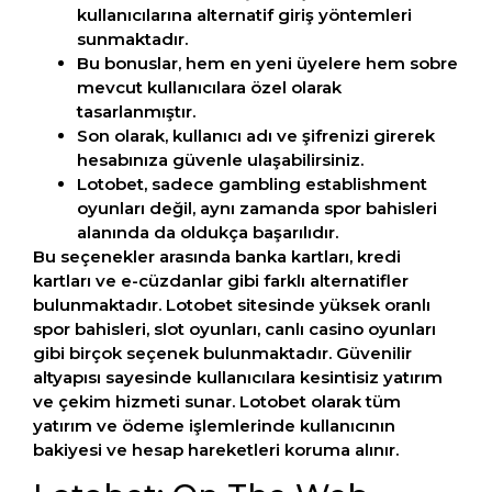
kullanıcılarına alternatif giriş yöntemleri
sunmaktadır.
Bu bonuslar, hem en yeni üyelere hem sobre
mevcut kullanıcılara özel olarak
tasarlanmıştır.
Son olarak, kullanıcı adı ve şifrenizi girerek
hesabınıza güvenle ulaşabilirsiniz.
Lotobet, sadece gambling establishment
oyunları değil, aynı zamanda spor bahisleri
alanında da oldukça başarılıdır.
Bu seçenekler arasında banka kartları, kredi
kartları ve e-cüzdanlar gibi farklı alternatifler
bulunmaktadır. Lotobet sitesinde yüksek oranlı
spor bahisleri, slot oyunları, canlı casino oyunları
gibi birçok seçenek bulunmaktadır. Güvenilir
altyapısı sayesinde kullanıcılara kesintisiz yatırım
ve çekim hizmeti sunar. Lotobet olarak tüm
yatırım ve ödeme işlemlerinde kullanıcının
bakiyesi ve hesap hareketleri koruma alınır.