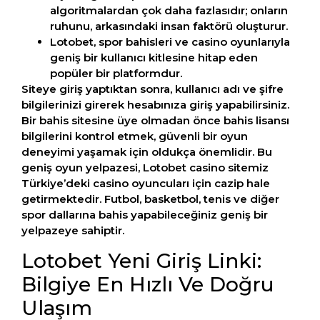
algoritmalardan çok daha fazlasıdır; onların
ruhunu, arkasındaki insan faktörü oluşturur.
Lotobet, spor bahisleri ve casino oyunlarıyla
geniş bir kullanıcı kitlesine hitap eden
popüler bir platformdur.
Siteye giriş yaptıktan sonra, kullanıcı adı ve şifre
bilgilerinizi girerek hesabınıza giriş yapabilirsiniz.
Bir bahis sitesine üye olmadan önce bahis lisansı
bilgilerini kontrol etmek, güvenli bir oyun
deneyimi yaşamak için oldukça önemlidir. Bu
geniş oyun yelpazesi, Lotobet casino sitemiz
Türkiye’deki casino oyuncuları için cazip hale
getirmektedir. Futbol, basketbol, tenis ve diğer
spor dallarına bahis yapabileceğiniz geniş bir
yelpazeye sahiptir.
Lotobet Yeni Giriş Linki:
Bilgiye En Hızlı Ve Doğru
Ulaşım