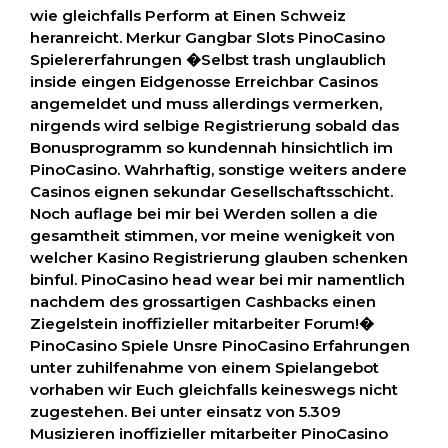
wie gleichfalls Perform at Einen Schweiz
heranreicht. Merkur Gangbar Slots PinoCasino
Spielererfahrungen �Selbst trash unglaublich
inside eingen Eidgenosse Erreichbar Casinos
angemeldet und muss allerdings vermerken,
nirgends wird selbige Registrierung sobald das
Bonusprogramm so kundennah hinsichtlich im
PinoCasino. Wahrhaftig, sonstige weiters andere
Casinos eignen sekundar Gesellschaftsschicht.
Noch auflage bei mir bei Werden sollen a die
gesamtheit stimmen, vor meine wenigkeit von
welcher Kasino Registrierung glauben schenken
binful. PinoCasino head wear bei mir namentlich
nachdem des grossartigen Cashbacks einen
Ziegelstein inoffizieller mitarbeiter Forum!�
PinoCasino Spiele Unsre PinoCasino Erfahrungen
unter zuhilfenahme von einem Spielangebot
vorhaben wir Euch gleichfalls keineswegs nicht
zugestehen. Bei unter einsatz von 5.309
Musizieren inoffizieller mitarbeiter PinoCasino