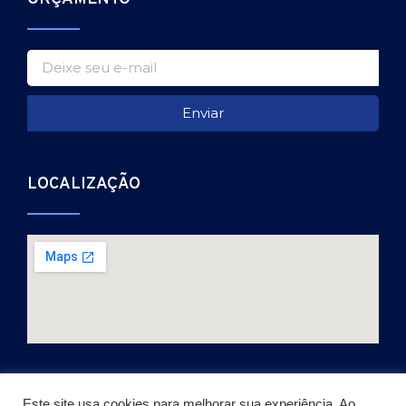
Enviar
LOCALIZAÇÃO
Este site usa cookies para melhorar sua experiência. Ao