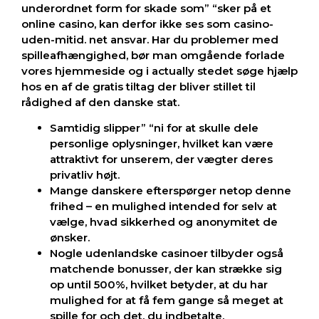
underordnet form for skade som” “sker på et
online casino, kan derfor ikke ses som casino-
uden-mitid. net ansvar. Har du problemer med
spilleafhængighed, bør man omgående forlade
vores hjemmeside og i actually stedet søge hjælp
hos en af de gratis tiltag der bliver stillet til
rådighed af den danske stat.
Samtidig slipper” “ni for at skulle dele
personlige oplysninger, hvilket kan være
attraktivt for unserem, der vægter deres
privatliv højt.
Mange danskere efterspørger netop denne
frihed – en mulighed intended for selv at
vælge, hvad sikkerhed og anonymitet de
ønsker.
Nogle udenlandske casinoer tilbyder også
matchende bonusser, der kan strække sig
op until 500%, hvilket betyder, at du har
mulighed for at få fem gange så meget at
spille for och det, du indbetalte.