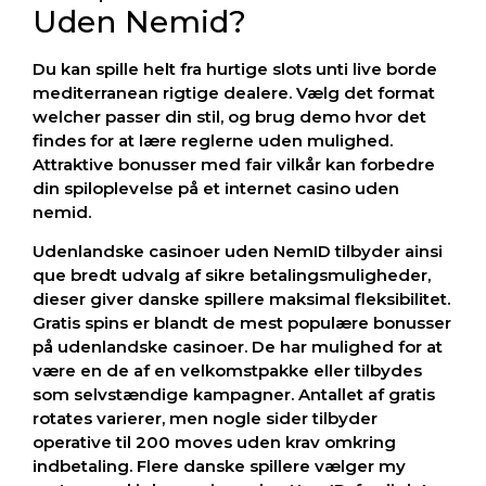
Uden Nemid?
Du kan spille helt fra hurtige slots unti live borde
mediterranean rigtige dealere. Vælg det format
welcher passer din stil, og brug demo hvor det
findes for at lære reglerne uden mulighed.
Attraktive bonusser med fair vilkår kan forbedre
din spiloplevelse på et internet casino uden
nemid.
Udenlandske casinoer uden NemID tilbyder ainsi
que bredt udvalg af sikre betalingsmuligheder,
dieser giver danske spillere maksimal fleksibilitet.
Gratis spins er blandt de mest populære bonusser
på udenlandske casinoer. De har mulighed for at
være en de af en velkomstpakke eller tilbydes
som selvstændige kampagner. Antallet af gratis
rotates varierer, men nogle sider tilbyder
operative til 200 moves uden krav omkring
indbetaling. Flere danske spillere vælger my