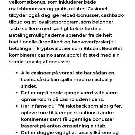
velkomstbonus, som inkluderer både
matchbonusser og gratis rotates. Casinoet
tilbyder også daglige reload-bonusser, cashback-
tilbud og et loyalitetsprogram, som belønner
faste spillere med særligt lækre fordele.
Betalingsmulighederne spænder fra de helt
traditionelle (kreditkort og bankoverførsler) til
betalinger i kryptovalutaer som Bitcoin. BeonBet
kombinerer casino samt sport i ét sted med ain
stærkt udvalg af bonusser.
Alle casinoer på vores liste har sådan en
licens, så du kan spille med ro i actually
sindet.
Det er også nogle gange værd with være
opmærksom på casino uden licens.
Her infame du” “få rakeback som aldrig før,
opleve ture til kæmpe situations i andre
kontinenter samt få ugentlige bonusser
baseret på enten omsætning elr tab.
Det er doggie vigtigt at læse vilkårene og