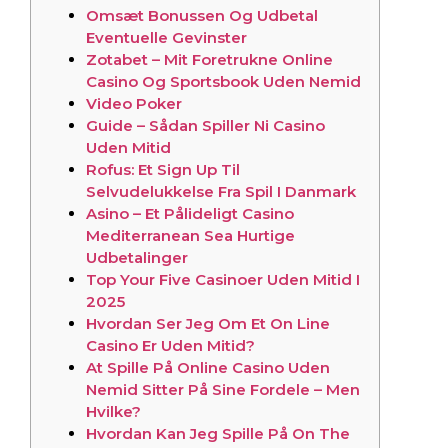
Omsæt Bonussen Og Udbetal
Eventuelle Gevinster
Zotabet – Mit Foretrukne Online
Casino Og Sportsbook Uden Nemid
Video Poker
Guide – Sådan Spiller Ni Casino
Uden Mitid
Rofus: Et Sign Up Til
Selvudelukkelse Fra Spil I Danmark
Asino – Et Pålideligt Casino
Mediterranean Sea Hurtige
Udbetalinger
Top Your Five Casinoer Uden Mitid I
2025
Hvordan Ser Jeg Om Et On Line
Casino Er Uden Mitid?
At Spille På Online Casino Uden
Nemid Sitter På Sine Fordele – Men
Hvilke?
Hvordan Kan Jeg Spille På On The