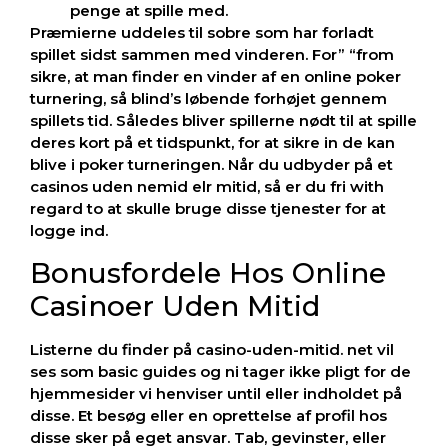
penge at spille med.
Præmierne uddeles til sobre som har forladt
spillet sidst sammen med vinderen. For” “from
sikre, at man finder en vinder af en online poker
turnering, så blind’s løbende forhøjet gennem
spillets tid. Således bliver spillerne nødt til at spille
deres kort på et tidspunkt, for at sikre in de kan
blive i poker turneringen. Når du udbyder på et
casinos uden nemid elr mitid, så er du fri with
regard to at skulle bruge disse tjenester for at
logge ind.
Bonusfordele Hos Online
Casinoer Uden Mitid
Listerne du finder på casino-uden-mitid. net vil
ses som basic guides og ni tager ikke pligt for de
hjemmesider vi henviser until eller indholdet på
disse. Et besøg eller en oprettelse af profil hos
disse sker på eget ansvar. Tab, gevinster, eller