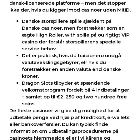
dansk-licenserede platforme – men det stopper
ikke der, hvis du kigger imod casinoer uden MitID.
Danske storspillere spille sjældent på
Danske casinoer, men foretrækker som en
ægte High Roller, with spille på ou rigtigt VIP
casino der forstår storspillerens specielle
service behov.
Det er praktisk, hvis du traicionero undgå
valutavekslingsgebyrer, elr hvis du
foretrækker en anden valuta end danske
kroner.
Dragon Slots tilbyder et spændende
velkomstprogram fordelt på 4 indbetalinger
– samlet op til €2. 250 og two hundred free
spins.
De fleste casinoer vil give dig mulighed for at
udbetale penge ved hjælp af kreditkort, e-wallets
eller bankoverførsler. Du kan typisk finde
information om udbetalingsprocedurerne på
casinoets hjemmeside eller i vilkårene og