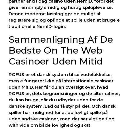
partner and i dag casino uden NemID, fordi det
giver en simply smidig og hurtig spiloplevelse.
Denne moderne løsning gør de muligt at
registrere sig og opfinde at spille uden at bruge e
traditionelle NemID-login.
Sammenligning Af De
Bedste On The Web
Casinoer Uden Mitid
ROFUS er et dansk system til selvudelukkelse,
men e fungerer ikke på internationale casinoer
uden MitID. Her får du en oversigt over, hvad
ROFUS er, dets begrænsninger og de alternativer,
du kan bruge, når du udbyder uden for de
danske system. Lad os få styr på det. Och dansk
spiller har mulighed for at du lovligt spille på
udenlandske casinoer, men der ser vigtige ting
with vide om både lovlighed og skat.