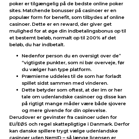
poker er tilgængelig på de bedste online poker
sites. Matchende bonusser på casinoer er en
populær form for benefit, som tilbydes af online
casinoer. Dette er en reward, der giver get
mulighed for at øge din indbetalingsbonus op til
et bestemt beløb, normalt op til 200% af det
beløb, du har indbetalt.
Nedenfor person du en oversigt over de”
“vigtigste punkter, som ni bør overveje, før
du vælger han type platform.
Præmierne uddeles til de som har forladt
spillet sidst sammen med vinderen.
Dette betyder som oftest, at der im or her
tale om udenlandske casinoer og disse kan
på rigtigt mange måder være både sjovere
og mere givende for din oplevelse.
Derudover er gevinster fra casinoer uden for
EU/EØS och regel skattepligtige i Danmark. Derfor
kan danske spillere trygt vælge udenlandske
casinoer uden NemID – så længe licensen er