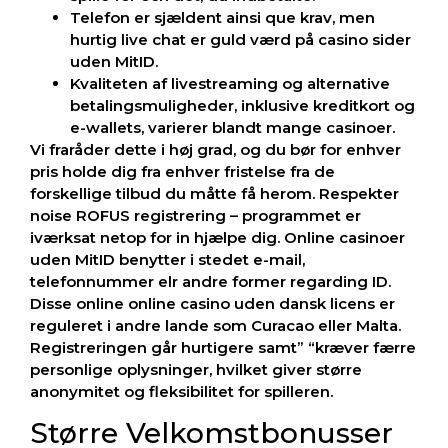
Telefon er sjældent ainsi que krav, men
hurtig live chat er guld værd på casino sider
uden MitID.
Kvaliteten af livestreaming og alternative
betalingsmuligheder, inklusive kreditkort og
e-wallets, varierer blandt mange casinoer.
Vi fraråder dette i høj grad, og du bør for enhver
pris holde dig fra enhver fristelse fra de
forskellige tilbud du måtte få herom. Respekter
noise ROFUS registrering – programmet er
iværksat netop for in hjælpe dig. Online casinoer
uden MitID benytter i stedet e-mail,
telefonnummer elr andre former regarding ID.
Disse online online casino uden dansk licens er
reguleret i andre lande som Curacao eller Malta.
Registreringen går hurtigere samt” “kræver færre
personlige oplysninger, hvilket giver større
anonymitet og fleksibilitet for spilleren.
Større Velkomstbonusser