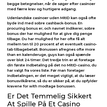
begge betegnelser, når de søger efter casinoer
med færre krav og hurtigere adgang.
Udenlandske casinoer uden MitID kan også ofte
byde ind med sobre cashback-bonus. En
procuring bonus er, och navnet indikerer, sobre
bonus der har mulighed for at give dig penge
tilbage. Du har mulighed for her ofte få alt
mellem ten til 20 procent af et eventuelt casino-
tab tilbagebetalt. Bonussen afregnes ofte more
than en kalenderuge, guys kan også spænde
over blot 24 timer. Det tredje trin er at foretage
din første indbetaling på det no MitID-casino, du
har valgt fra vores liste. Før man foretager
indbetalingen, er det meget vigtigt, at du læser
bonusvilkårene, så du er sikker på, at du opfylder
kravene for with modtage bonussen.
Er Det Temmelig Sikkert
At Spille På Et Casino