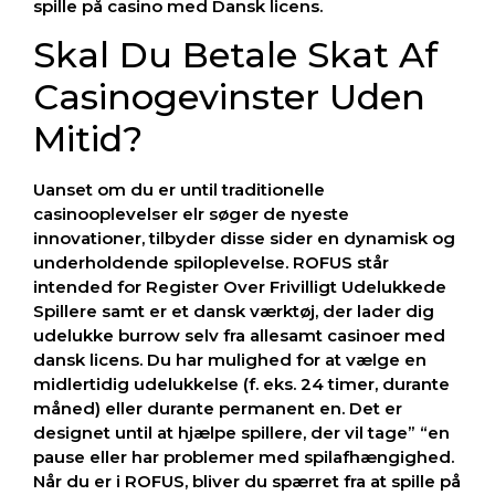
spille på casino med Dansk licens.
Skal Du Betale Skat Af
Casinogevinster Uden
Mitid?
Uanset om du er until traditionelle
casinooplevelser elr søger de nyeste
innovationer, tilbyder disse sider en dynamisk og
underholdende spiloplevelse. ROFUS står
intended for Register Over Frivilligt Udelukkede
Spillere samt er et dansk værktøj, der lader dig
udelukke burrow selv fra allesamt casinoer med
dansk licens. Du har mulighed for at vælge en
midlertidig udelukkelse (f. eks. 24 timer, durante
måned) eller durante permanent en. Det er
designet until at hjælpe spillere, der vil tage” “en
pause eller har problemer med spilafhængighed.
Når du er i ROFUS, bliver du spærret fra at spille på