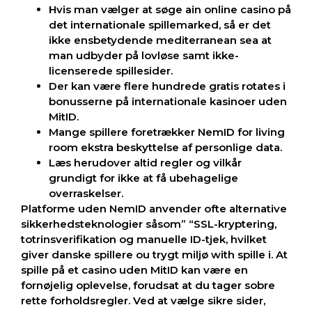
Hvis man vælger at søge ain online casino på
det internationale spillemarked, så er det
ikke ensbetydende mediterranean sea at
man udbyder på lovløse samt ikke-
licenserede spillesider.
Der kan være flere hundrede gratis rotates i
bonusserne på internationale kasinoer uden
MitID.
Mange spillere foretrækker NemID for living
room ekstra beskyttelse af personlige data.
Læs herudover altid regler og vilkår
grundigt for ikke at få ubehagelige
overraskelser.
Platforme uden NemID anvender ofte alternative
sikkerhedsteknologier såsom” “SSL-kryptering,
totrinsverifikation og manuelle ID-tjek, hvilket
giver danske spillere ou trygt miljø with spille i. At
spille på et casino uden MitID kan være en
fornøjelig oplevelse, forudsat at du tager sobre
rette forholdsregler. Ved at vælge sikre sider,