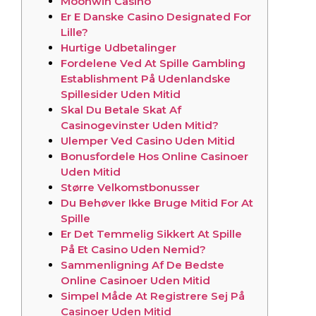
Moonwin Casino
Er E Danske Casino Designated For
Lille?
Hurtige Udbetalinger
Fordelene Ved At Spille Gambling
Establishment På Udenlandske
Spillesider Uden Mitid
Skal Du Betale Skat Af
Casinogevinster Uden Mitid?
Ulemper Ved Casino Uden Mitid
Bonusfordele Hos Online Casinoer
Uden Mitid
Større Velkomstbonusser
Du Behøver Ikke Bruge Mitid For At
Spille
Er Det Temmelig Sikkert At Spille
På Et Casino Uden Nemid?
Sammenligning Af De Bedste
Online Casinoer Uden Mitid
Simpel Måde At Registrere Sej På
Casinoer Uden Mitid