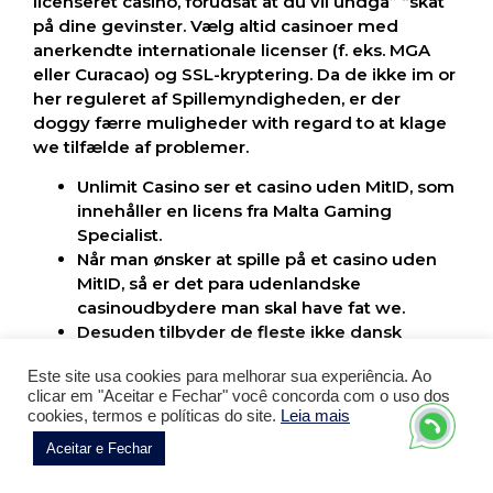
licenseret casino, forudsat at du vil undgå” “skat
på dine gevinster. Vælg altid casinoer med
anerkendte internationale licenser (f. eks. MGA
eller Curacao) og SSL-kryptering. Da de ikke im or
her reguleret af Spillemyndigheden, er der
doggy færre muligheder with regard to at klage
we tilfælde af problemer.
Unlimit Casino ser et casino uden MitID, som
innehåller en licens fra Malta Gaming
Specialist.
Når man ønsker at spille på et casino uden
MitID, så er det para udenlandske
casinoudbydere man skal have fat we.
Desuden tilbyder de fleste ikke dansk
kundesupport, hvilket kan gøre det
Este site usa cookies para melhorar sua experiência. Ao
vanskeligt at løse problemer med betalinger
clicar em "Aceitar e Fechar" você concorda com o uso dos
eller kontoadgang.
cookies, termos e políticas do site.
Leia mais
Casinoet har et store loyalitetsprogram med
Aceitar e Fechar
usted niveauer, hvor spillere optjener point og
opnår bedre vekselrater. Med en lotteri-pulje på