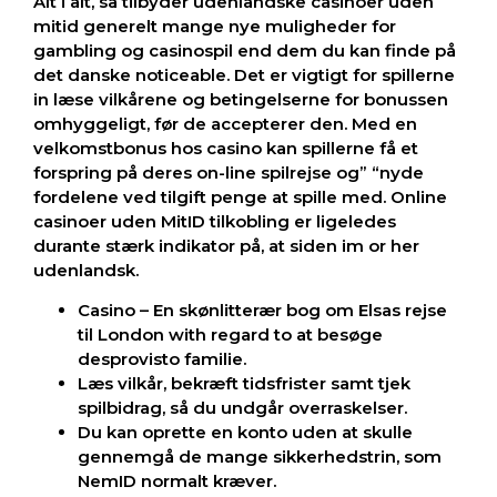
Alt i alt, så tilbyder udenlandske casinoer uden
mitid generelt mange nye muligheder for
gambling og casinospil end dem du kan finde på
det danske noticeable. Det er vigtigt for spillerne
in læse vilkårene og betingelserne for bonussen
omhyggeligt, før de accepterer den. Med en
velkomstbonus hos casino kan spillerne få et
forspring på deres on-line spilrejse og” “nyde
fordelene ved tilgift penge at spille med. Online
casinoer uden MitID tilkobling er ligeledes
durante stærk indikator på, at siden im or her
udenlandsk.
Сasino – En skønlitterær bog om Elsas rejse
til London with regard to at besøge
desprovisto familie.
Læs vilkår, bekræft tidsfrister samt tjek
spilbidrag, så du undgår overraskelser.
Du kan oprette en konto uden at skulle
gennemgå de mange sikkerhedstrin, som
NemID normalt kræver.