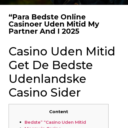
“Para Bedste Online
Casinoer Uden Mitid My
Partner And I 2025
Casino Uden Mitid
Get De Bedste
Udenlandske
Casino Sider
Content
Bedste” “Casino Uden Mitid