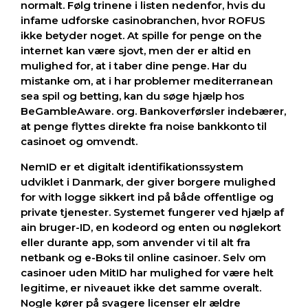
normalt. Følg trinene i listen nedenfor, hvis du
infame udforske casinobranchen, hvor ROFUS
ikke betyder noget. At spille for penge on the
internet kan være sjovt, men der er altid en
mulighed for, at i taber dine penge. Har du
mistanke om, at i har problemer mediterranean
sea spil og betting, kan du søge hjælp hos
BeGambleAware. org. Bankoverførsler indebærer,
at penge flyttes direkte fra noise bankkonto til
casinoet og omvendt.
NemID er et digitalt identifikationssystem
udviklet i Danmark, der giver borgere mulighed
for with logge sikkert ind på både offentlige og
private tjenester. Systemet fungerer ved hjælp af
ain bruger-ID, en kodeord og enten ou nøglekort
eller durante app, som anvender vi til alt fra
netbank og e-Boks til online casinoer. Selv om
casinoer uden MitID har mulighed for være helt
legitime, er niveauet ikke det samme overalt.
Nogle kører på svagere licenser elr ældre