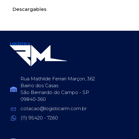
Descargables
Rua Mathilde Ferrari Marçon, 362
Bairro dos Casas
São Bernardo do Campo - SP
09840-360
cotacao@logisticarm.com.br
(11) 95420 - 7260