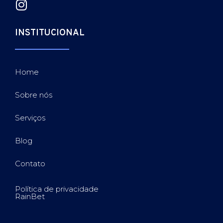
INSTITUCIONAL
Home
Sobre nós
Serviços
Blog
Contato
Política de privacidade
RainBet