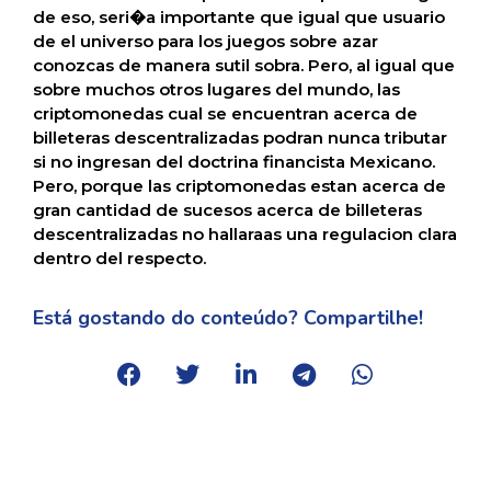
de eso, seri�a importante que igual que usuario
de el universo para los juegos sobre azar
conozcas de manera sutil sobra. Pero, al igual que
sobre muchos otros lugares del mundo, las
criptomonedas cual se encuentran acerca de
billeteras descentralizadas podran nunca tributar
si no ingresan del doctrina financista Mexicano.
Pero, porque las criptomonedas estan acerca de
gran cantidad de sucesos acerca de billeteras
descentralizadas no hallaraas una regulacion clara
dentro del respecto.
Está gostando do conteúdo? Compartilhe!