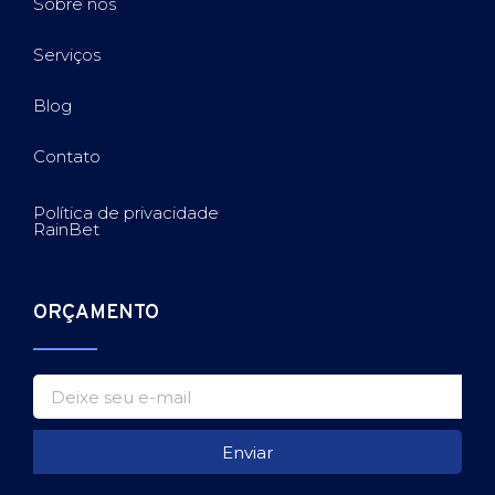
Sobre nós
Serviços
Blog
Contato
Política de privacidade
RainBet
ORÇAMENTO
Enviar