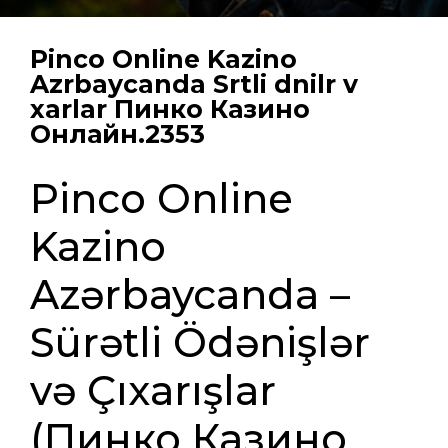
Pinco Online Kazino
Azrbaycanda Srtli dnilr v
xarlar Пинко Казино
Онлайн.2353
Pinco Online
Kazino
Azərbaycanda –
Sürətli Ödənişlər
və Çıxarışlar
(Пинко Казино