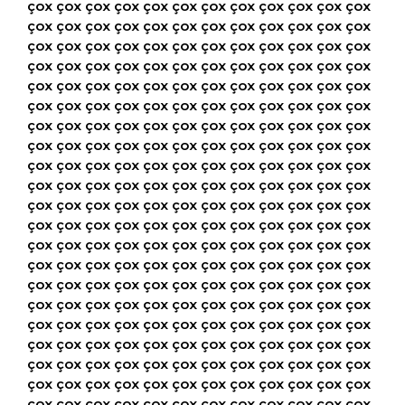
çox çox çox çox çox çox çox çox çox çox çox çox
çox çox çox çox çox çox çox çox çox çox çox çox
çox çox çox çox çox çox çox çox çox çox çox çox
çox çox çox çox çox çox çox çox çox çox çox çox
çox çox çox çox çox çox çox çox çox çox çox çox
çox çox çox çox çox çox çox çox çox çox çox çox
çox çox çox çox çox çox çox çox çox çox çox çox
çox çox çox çox çox çox çox çox çox çox çox çox
çox çox çox çox çox çox çox çox çox çox çox çox
çox çox çox çox çox çox çox çox çox çox çox çox
çox çox çox çox çox çox çox çox çox çox çox çox
çox çox çox çox çox çox çox çox çox çox çox çox
çox çox çox çox çox çox çox çox çox çox çox çox
çox çox çox çox çox çox çox çox çox çox çox çox
çox çox çox çox çox çox çox çox çox çox çox çox
çox çox çox çox çox çox çox çox çox çox çox çox
çox çox çox çox çox çox çox çox çox çox çox çox
çox çox çox çox çox çox çox çox çox çox çox çox
çox çox çox çox çox çox çox çox çox çox çox çox
çox çox çox çox çox çox çox çox çox çox çox çox
çox çox çox çox çox çox çox çox çox çox çox çox