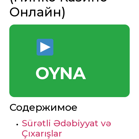
Онлайн)
OYNA
Содержимое
Sürətli Ədəbiyyat və
Çıxarışlar