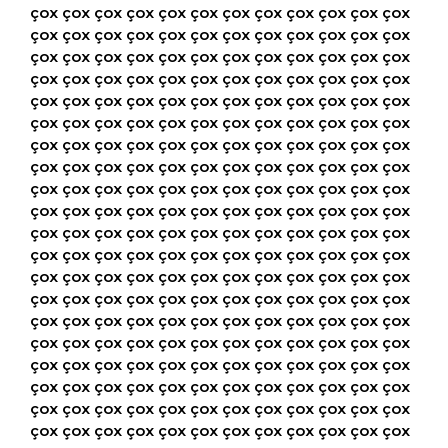
çox çox çox çox çox çox çox çox çox çox çox çox
çox çox çox çox çox çox çox çox çox çox çox çox
çox çox çox çox çox çox çox çox çox çox çox çox
çox çox çox çox çox çox çox çox çox çox çox çox
çox çox çox çox çox çox çox çox çox çox çox çox
çox çox çox çox çox çox çox çox çox çox çox çox
çox çox çox çox çox çox çox çox çox çox çox çox
çox çox çox çox çox çox çox çox çox çox çox çox
çox çox çox çox çox çox çox çox çox çox çox çox
çox çox çox çox çox çox çox çox çox çox çox çox
çox çox çox çox çox çox çox çox çox çox çox çox
çox çox çox çox çox çox çox çox çox çox çox çox
çox çox çox çox çox çox çox çox çox çox çox çox
çox çox çox çox çox çox çox çox çox çox çox çox
çox çox çox çox çox çox çox çox çox çox çox çox
çox çox çox çox çox çox çox çox çox çox çox çox
çox çox çox çox çox çox çox çox çox çox çox çox
çox çox çox çox çox çox çox çox çox çox çox çox
çox çox çox çox çox çox çox çox çox çox çox çox
çox çox çox çox çox çox çox çox çox çox çox çox