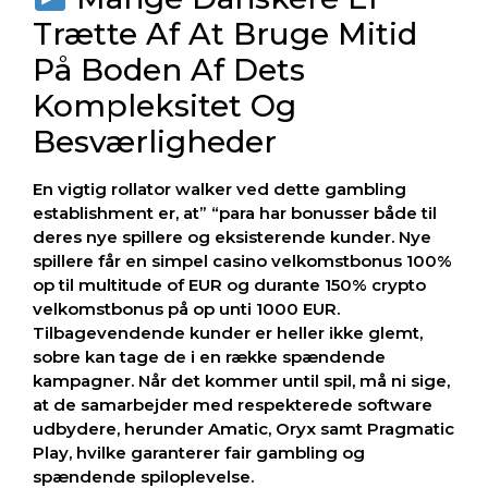
Trætte Af At Bruge Mitid
På Boden Af Dets
Kompleksitet Og
Besværligheder
En vigtig rollator walker ved dette gambling
establishment er, at” “para har bonusser både til
deres nye spillere og eksisterende kunder. Nye
spillere får en simpel casino velkomstbonus 100%
op til multitude of EUR og durante 150% crypto
velkomstbonus på op unti 1000 EUR.
Tilbagevendende kunder er heller ikke glemt,
sobre kan tage de i en række spændende
kampagner. Når det kommer until spil, må ni sige,
at de samarbejder med respekterede software
udbydere, herunder Amatic, Oryx samt Pragmatic
Play, hvilke garanterer fair gambling og
spændende spiloplevelse.