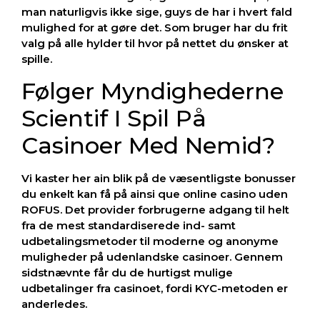
man naturligvis ikke sige, guys de har i hvert fald
mulighed for at gøre det. Som bruger har du frit
valg på alle hylder til hvor på nettet du ønsker at
spille.
Følger Myndighederne
Scientif I Spil På
Casinoer Med Nemid?
Vi kaster her ain blik på de væsentligste bonusser
du enkelt kan få på ainsi que online casino uden
ROFUS. Det provider forbrugerne adgang til helt
fra de mest standardiserede ind- samt
udbetalingsmetoder til moderne og anonyme
muligheder på udenlandske casinoer. Gennem
sidstnævnte får du de hurtigst mulige
udbetalinger fra casinoet, fordi KYC-metoden er
anderledes.