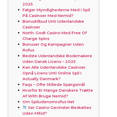
2025
Følger Myndighederne Med I Spil
På Casinoer Med Nemid?
Bonustilbud Unti Udenlandske
Casinoer
North: Godt Casino Med Free Of
Charge Spins
Bonuser Og Kampagner Uden
Rofus
Bedste Udenlandske Bookmakere
Uden Dansk Licens – 2025
Kan Alle Udenlandske Casinoer
Opnå Licens Unti Online Spil I
Actually Danmark?
Faqs – Ofte Stillede Spørgsmål
Hvorfor Er Mange Danskere Trætte
Af With Bruge Nemid?
Om Spiludenomrofus Net
Ser Casino Gevinster Beskattes
Uden Mitid?