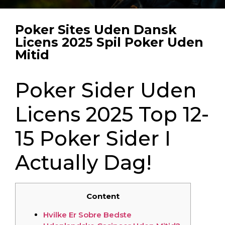
Poker Sites Uden Dansk
Licens 2025 Spil Poker Uden
Mitid
Poker Sider Uden
Licens 2025 Top 12-
15 Poker Sider I
Actually Dag!
Content
Hvilke Er Sobre Bedste