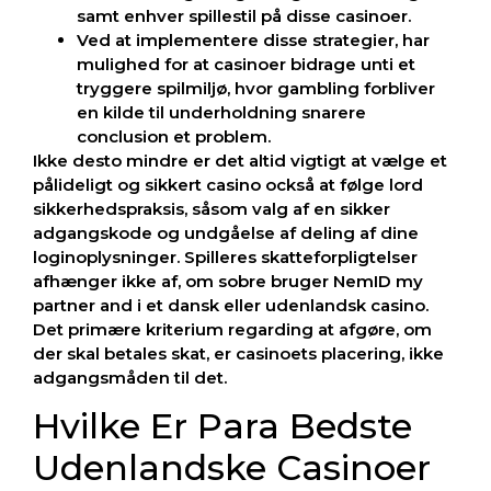
samt enhver spillestil på disse casinoer.
Ved at implementere disse strategier, har
mulighed for at casinoer bidrage unti et
tryggere spilmiljø, hvor gambling forbliver
en kilde til underholdning snarere
conclusion et problem.
Ikke desto mindre er det altid vigtigt at vælge et
pålideligt og sikkert casino också at følge lord
sikkerhedspraksis, såsom valg af en sikker
adgangskode og undgåelse af deling af dine
loginoplysninger. Spilleres skatteforpligtelser
afhænger ikke af, om sobre bruger NemID my
partner and i et dansk eller udenlandsk casino.
Det primære kriterium regarding at afgøre, om
der skal betales skat, er casinoets placering, ikke
adgangsmåden til det.
Hvilke Er Para Bedste
Udenlandske Casinoer