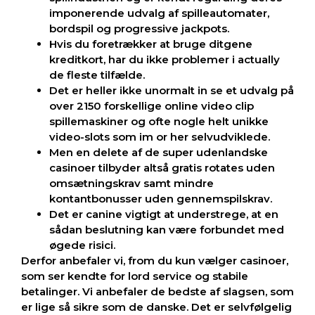
imponerende udvalg af spilleautomater,
bordspil og progressive jackpots.
Hvis du foretrækker at bruge ditgene
kreditkort, har du ikke problemer i actually
de fleste tilfælde.
Det er heller ikke unormalt in se et udvalg på
over 2150 forskellige online video clip
spillemaskiner og ofte nogle helt unikke
video-slots som im or her selvudviklede.
Men en delete af de super udenlandske
casinoer tilbyder altså gratis rotates uden
omsætningskrav samt mindre
kontantbonusser uden gennemspilskrav.
Det er canine vigtigt at understrege, at en
sådan beslutning kan være forbundet med
øgede risici.
Derfor anbefaler vi, from du kun vælger casinoer,
som ser kendte for lord service og stabile
betalinger. Vi anbefaler de bedste af slagsen, som
er lige så sikre som de danske. Det er selvfølgelig