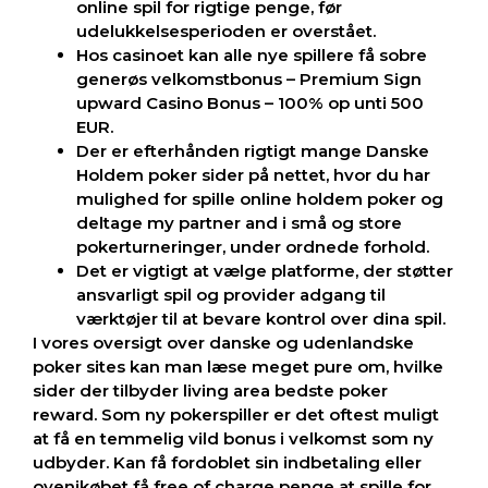
online spil for rigtige penge, før
udelukkelsesperioden er overstået.
Hos casinoet kan alle nye spillere få sobre
generøs velkomstbonus – Premium Sign
upward Casino Bonus – 100% op unti 500
EUR.
Der er efterhånden rigtigt mange Danske
Holdem poker sider på nettet, hvor du har
mulighed for spille online holdem poker og
deltage my partner and i små og store
pokerturneringer, under ordnede forhold.
Det er vigtigt at vælge platforme, der støtter
ansvarligt spil og provider adgang til
værktøjer til at bevare kontrol over dina spil.
I vores oversigt over danske og udenlandske
poker sites kan man læse meget pure om, hvilke
sider der tilbyder living area bedste poker
reward. Som ny pokerspiller er det oftest muligt
at få en temmelig vild bonus i velkomst som ny
udbyder. Kan få fordoblet sin indbetaling eller
ovenikøbet få free of charge penge at spille for.