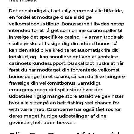
Det er naturligvis, i actually nærmest alle tilfælde,
en fordel at modtage disse alsidige
velkomstbonus tilbud. Bonusserne tilbydes netop
intended for at få get som online casino spiller til
in vælge det specifikke casino. Hvis man trods alt
skulle ønske at frasige dig din added bonus, så
kan den altid blive krediteret automatisk fra dit
indskud, og i kan annullere det ved at kontakte
casinoets kundesupport. Du skal blot huske at når
først du har modtaget din forventede velkomst
bonus penge fra et casino, så kan du ikke længere
fravælge din velkomstbonus. Samtidigt
emergeny room det spillesider hvor der
udbetales rigtig mange store attraktive gevinster
hvor alle sitter på en helt fishing reel chance for
with være med. Casinoerne har også fået ros for
deres meget hurtige udbetalinger af dine
gevinster, helt uden besvær.