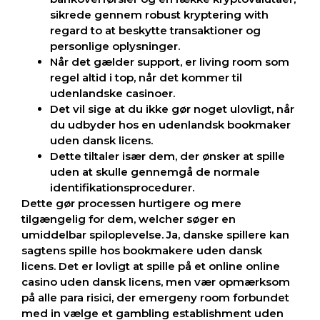
sikrede gennem robust kryptering with
regard to at beskytte transaktioner og
personlige oplysninger.
Når det gælder support, er living room som
regel altid i top, når det kommer til
udenlandske casinoer.
Det vil sige at du ikke gør noget ulovligt, når
du udbyder hos en udenlandsk bookmaker
uden dansk licens.
Dette tiltaler især dem, der ønsker at spille
uden at skulle gennemgå de normale
identifikationsprocedurer.
Dette gør processen hurtigere og mere
tilgængelig for dem, welcher søger en
umiddelbar spiloplevelse. Ja, danske spillere kan
sagtens spille hos bookmakere uden dansk
licens. Det er lovligt at spille på et online online
casino uden dansk licens, men vær opmærksom
på alle para risici, der emergeny room forbundet
med in vælge et gambling establishment uden