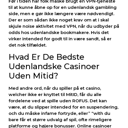
Før i tiden har folk måske brugt en VPN-tjeneste
til at kunne åbne op for en udenlandsk gambling
side, men e gør ikke længere være nødvendigt.
Der er som sådan ikke noget krav om at i skal
skjule noise aktivitet med VPN, når du udbyder på
odds hos udenlandske bookmakere. Hvis det
virker intended for godt til in være sandt, så er
det nok tilfældet.
Hvad Er De Bedste
Udenlandske Casinoer
Uden Mitid?
Med andre ord, når du spiller på et casino,
welcher ikke er knyttet til MitID, får du alle
fordelene ved at spille uden ROFUS. Det kan
være, at du slipper intended for en suspendering,
och du måske infame fortryde, eller” “with du
bare får et større udvalg af spil, ofte rimeligere
platforme og højere bonusser. Online casinoer