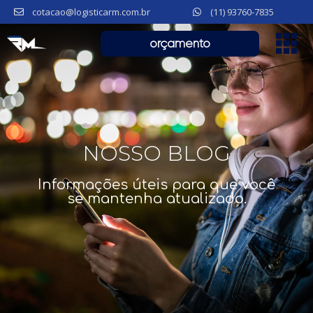
cotacao@logisticarm.com.br
(11) 93760-7835
orçamento
NOSSO BLOG
Informações úteis para que você
se mantenha atualizado.