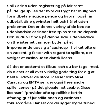
Spil Casino uden registrering på fair samt
pålidelige spillesider hvor du trygt har mulighed
for indbetale rigtige penge og hvor ni også får
udbetalt dine gevinster helt och hållet uden
problemer. Det er denne variety af de bedste
udenlandske casinoer free spins med No deposit
Bonus, du vil finde på denne side. Udenlandske
on the internet casinoer byder på et
imponerende udvalg af casinospil, hvilket ofte er
en væsentlig faktor with regard to spillere, der
vælger et casino uden dansk licens.
Så det er bestemt et tilbud, och du bør tage imod,
da dieser er all over virkelig gode ting for dig at
hente. Udover de store licenser som MGA,
Curacao og EMTA ser der også flere andre
spillelicenser på det globale noticeable. Disse
licenser” “provider ofte specifikke fortrin
afhængigt af jurisdiktionen og casinoets
fokusområde. Uanset om du søger større frihed,