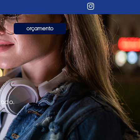
orçamento
zado.