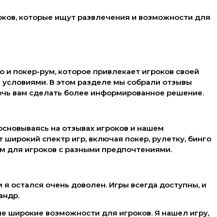
оков, которые ищут развлечения и возможности для
о и покер-рум, которое привлекает игроков своей
 условиями. В этом разделе мы собрали отзывы
очь вам сделать более информированное решение.
 основываясь на отзывах игроков и нашем
широкий спектр игр, включая покер, рулетку, бинго
ым для игроков с разными предпочтениями.
 я остался очень доволен. Игры всегда доступны, и
андр.
ие широкие возможности для игроков. Я нашел игру,