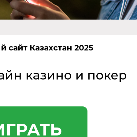
 сайт Казахстан 2025
айн казино и покер
ГРАТЬ