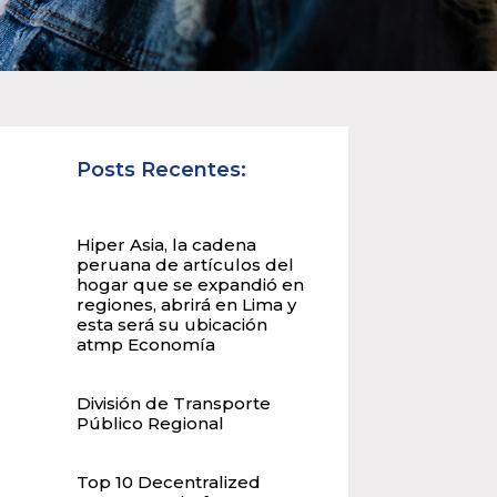
Posts Recentes:
Hiper Asia, la cadena
peruana de artículos del
hogar que se expandió en
regiones, abrirá en Lima y
esta será su ubicación
atmp Economía
División de Transporte
Público Regional
Top 10 Decentralized