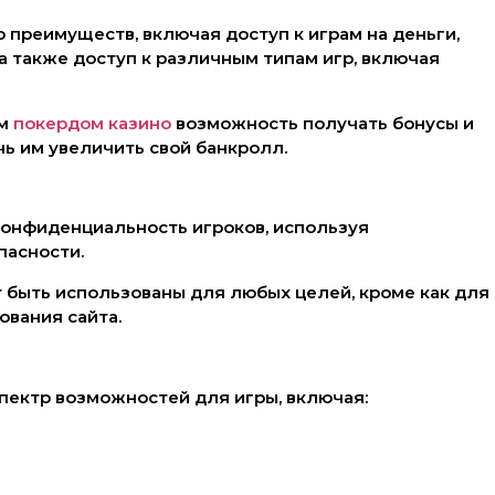
преимуществ, включая доступ к играм на деньги,
а также доступ к различным типам игр, включая
ам
покердом казино
возможность получать бонусы и
чь им увеличить свой банкролл.
конфиденциальность игроков, используя
пасности.
 быть использованы для любых целей, кроме как для
ования сайта.
пектр возможностей для игры, включая: