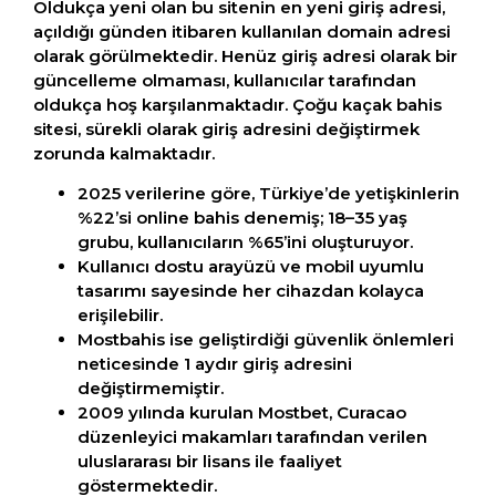
Oldukça yeni olan bu sitenin en yeni giriş adresi,
açıldığı günden itibaren kullanılan domain adresi
olarak görülmektedir. Henüz giriş adresi olarak bir
güncelleme olmaması, kullanıcılar tarafından
oldukça hoş karşılanmaktadır. Çoğu kaçak bahis
sitesi, sürekli olarak giriş adresini değiştirmek
zorunda kalmaktadır.
2025 verilerine göre, Türkiye’de yetişkinlerin
%22’si online bahis denemiş; 18–35 yaş
grubu, kullanıcıların %65’ini oluşturuyor.
Kullanıcı dostu arayüzü ve mobil uyumlu
tasarımı sayesinde her cihazdan kolayca
erişilebilir.
Mostbahis ise geliştirdiği güvenlik önlemleri
neticesinde 1 aydır giriş adresini
değiştirmemiştir.
2009 yılında kurulan Mostbet, Curacao
düzenleyici makamları tarafından verilen
uluslararası bir lisans ile faaliyet
göstermektedir.