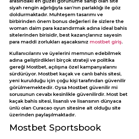
arasındaki en güzel görünüme sahip olan site
siyah rengin ağırlığıyla sarı’nın parlaklığı ile göz
doldurmaktadır. Muhteşem tasarımı ve
birbirinden önem bonus değerleri ile sizlere the
woman daim para kazandırmak adına ideal bahis
sitelerinden birisidir, best kazançlarınız sayesin
para maddi zorlukları aşacaksınız
mostbet giriş
.
Kullanıcılarını ve üyelerini memnun edebilmek
adına geliştirdikleri birçok strateji ve politika
gereği Mostbet, açılışına özel kampanyalarını
sürdürüyor. Mostbet kaçak ve canlı bahis sitesi,
yeni kurulduğu için çoğu kişi tarafından güvenilir
görülmemektedir. Oysa Mostbet güvenilir mi
sorusunun cevabı kesinlikle güvenilirdir. Most bet
kaçak bahis sitesi, lisanslı ve lisansının dünyaca
ünlü olan Curacao oyun sitesine ait olduğu site
üzerinden paylaşılmaktadır.
Mostbet Sportsbook