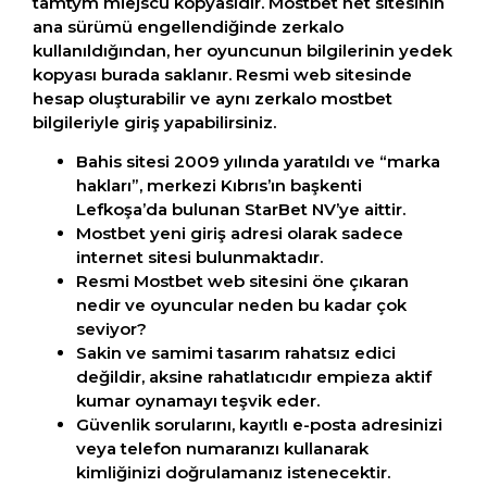
tamtym miejscu kopyasıdır. Mostbet net sitesinin
ana sürümü engellendiğinde zerkalo
kullanıldığından, her oyuncunun bilgilerinin yedek
kopyası burada saklanır. Resmi web sitesinde
hesap oluşturabilir ve aynı zerkalo mostbet
bilgileriyle giriş yapabilirsiniz.
Bahis sitesi 2009 yılında yaratıldı ve “marka
hakları”, merkezi Kıbrıs’ın başkenti
Lefkoşa’da bulunan StarBet NV’ye aittir.
Mostbet yeni giriş adresi olarak sadece
internet sitesi bulunmaktadır.
Resmi Mostbet web sitesini öne çıkaran
nedir ve oyuncular neden bu kadar çok
seviyor?
Sakin ve samimi tasarım rahatsız edici
değildir, aksine rahatlatıcıdır empieza aktif
kumar oynamayı teşvik eder.
Güvenlik sorularını, kayıtlı e-posta adresinizi
veya telefon numaranızı kullanarak
kimliğinizi doğrulamanız istenecektir.