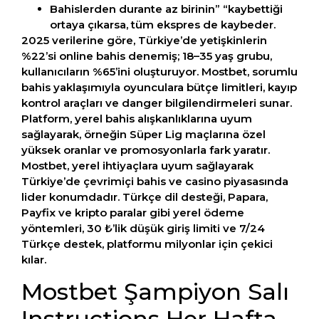
Bahislerden durante az birinin” “kaybettiği
ortaya çıkarsa, tüm ekspres de kaybeder.
2025 verilerine göre, Türkiye’de yetişkinlerin
%22’si online bahis denemiş; 18–35 yaş grubu,
kullanıcıların %65’ini oluşturuyor. Mostbet, sorumlu
bahis yaklaşımıyla oyunculara bütçe limitleri, kayıp
kontrol araçları ve danger bilgilendirmeleri sunar.
Platform, yerel bahis alışkanlıklarına uyum
sağlayarak, örneğin Süper Lig maçlarına özel
yüksek oranlar ve promosyonlarla fark yaratır.
Mostbet, yerel ihtiyaçlara uyum sağlayarak
Türkiye’de çevrimiçi bahis ve casino piyasasında
lider konumdadır. Türkçe dil desteği, Papara,
Payfix ve kripto paralar gibi yerel ödeme
yöntemleri, 30 ₺’lik düşük giriş limiti ve 7/24
Türkçe destek, platformu milyonlar için çekici
kılar.
Mostbet Şampiyon Salı
Instructions Her Hafta