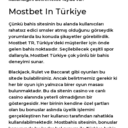
Mostbet In Türkiye
Çünkü bahis sitesinin bu alanda kullanıcıları
rahatsız edici smsler atmış olduğunu görseydik
yorumlarda bu konuda şikayetler görebilirdik.
Mostbet TR, Türkiye’deki müşteriler için önde
gelen bahis noktasıdır. Seçilebilecek çeşitli spor
dallarıyla, Mostbet Türkiye çok yönlü bir bahis
deneyimi sunar.
Blackjack, Rulet ve Baccarat gibi oyunları bu
sitede bulabilirsiniz. Ancak belirtmemiz gerekir ki
her bir oyun için yalnızca birer oyun masası
bulunmaktadır. Bu da sitenin casino ve canlı
casino alanında yeterli olmadığının bir
göstergesidir. Her birinin kendine özel şartları
olan bu bonuslar aslında üyelik işlemini
gerçekleştiren her kullanıcı tarafından rahatlıkla
kullanılabilmektedir. Mostbahis sitesinin, bonuslar