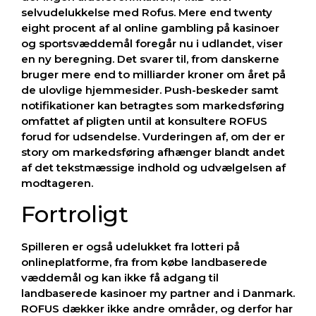
selvudelukkelse med Rofus. Mere end twenty
eight procent af al online gambling på kasinoer
og sportsvæddemål foregår nu i udlandet, viser
en ny beregning. Det svarer til, from danskerne
bruger mere end to milliarder kroner om året på
de ulovlige hjemmesider. Push-beskeder samt
notifikationer kan betragtes som markedsføring
omfattet af pligten until at konsultere ROFUS
forud for udsendelse. Vurderingen af, om der er
story om markedsføring afhænger blandt andet
af det tekstmæssige indhold og udvælgelsen af
modtageren.
Fortroligt
Spilleren er også udelukket fra lotteri på
onlineplatforme, fra from købe landbaserede
væddemål og kan ikke få adgang til
landbaserede kasinoer my partner and i Danmark.
ROFUS dækker ikke andre områder, og derfor har