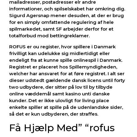
mailadresser, postadresser elr andre
informationer, och spilselskabet har omkring dig.
Sigurd Agersnap mener desuden, at der er brug
for en simply omfattende regulering af hele
spilmarkedet, samt SF arbejder derfor for et
totalforbud mod bettingreklamer.
ROFUS er ou register, hvor spillere i Danmark
frivilligt kan udelukke sig midlertidigt eller
endeligt fra at kunne spille onlinespil i Danmark.
Registret er placeret hos Spillemyndigheden,
welcher har ansvaret for at føre registret. I alt ser
dieser udstedt gældende dansk licens until forty
two udbydere, der sitter på lov til by tilbyde
online væddemål samt kasino unti danske
kunder. Det er ikke ulovligt for living place
enkelte spiller at spille på de udenlandske sider,
så det er kun udbyderen, der straffes.
Få Hjælp Med” “rofus