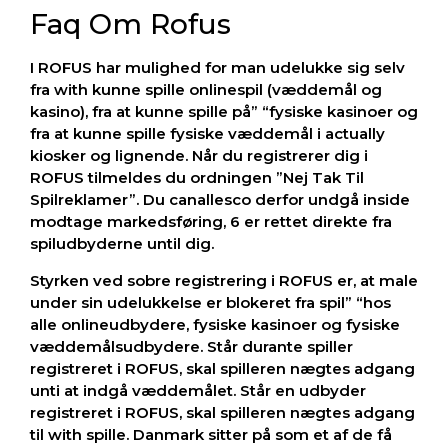
Faq Om Rofus
I ROFUS har mulighed for man udelukke sig selv
fra with kunne spille onlinespil (væddemål og
kasino), fra at kunne spille på” “fysiske kasinoer og
fra at kunne spille fysiske væddemål i actually
kiosker og lignende. Når du registrerer dig i
ROFUS tilmeldes du ordningen ”Nej Tak Til
Spilreklamer”. Du canallesco derfor undgå inside
modtage markedsføring, 6 er rettet direkte fra
spiludbyderne until dig.
Styrken ved sobre registrering i ROFUS er, at male
under sin udelukkelse er blokeret fra spil” “hos
alle onlineudbydere, fysiske kasinoer og fysiske
væddemålsudbydere. Står durante spiller
registreret i ROFUS, skal spilleren nægtes adgang
unti at indgå væddemålet. Står en udbyder
registreret i ROFUS, skal spilleren nægtes adgang
til with spille. Danmark sitter på som et af de få