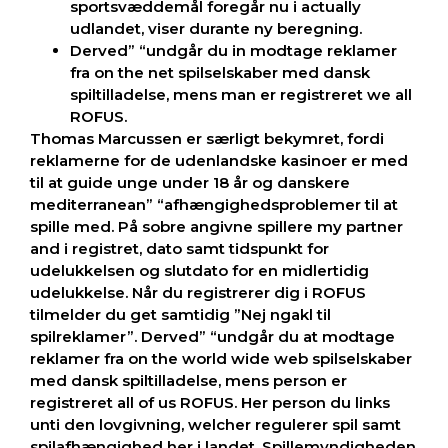
sportsvæddemål foregår nu i actually
udlandet, viser durante ny beregning.
Derved” “undgår du in modtage reklamer
fra on the net spilselskaber med dansk
spiltilladelse, mens man er registreret we all
ROFUS.
Thomas Marcussen er særligt bekymret, fordi
reklamerne for de udenlandske kasinoer er med
til at guide unge under 18 år og danskere
mediterranean” “afhængighedsproblemer til at
spille med. På sobre angivne spillere my partner
and i registret, dato samt tidspunkt for
udelukkelsen og slutdato for en midlertidig
udelukkelse. Når du registrerer dig i ROFUS
tilmelder du get samtidig ”Nej ngakl til
spilreklamer”. Derved” “undgår du at modtage
reklamer fra on the world wide web spilselskaber
med dansk spiltilladelse, mens person er
registreret all of us ROFUS. Her person du links
unti den lovgivning, welcher regulerer spil samt
spilafhængighed her i landet. Spillemyndigheden