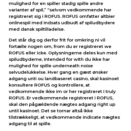
mulighed for en spiller stadig spille andre
varianter af spil,” “selvom vedkommende har
registreret sig i ROFUS. ROFUS omfatter altbier
onlinespil med indsats udbudt af spiludbydere
med dansk spiltilladelse.
Det står dig og derfor frit for omkring ni vil
fortælle nogen om, from du er registreret we
ROFUS eller icke. Oplysningerne deles kun med
spiludbyderne, intended for with du ikke har
mulighed for spille underneath noise
selvudelukkelse. Hver gang en gæst ønsker
adgang unti ou landbaseret casino, skal kasinoet
konsultere ROFUS og kontrollere, at
vedkommende ikke im or her registreret i truly
ROFUS. Er vedkommende registreret i ROFUS,
skal den pågældende nægtes adgang right up
until kasinoet. Det se tornar altså ikke
tilstrækkeligt, at vedkommende indicate nægtes
adgang til at spille.