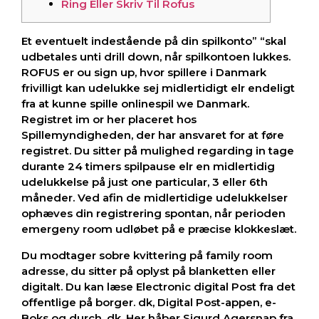
Ring Eller Skriv Til Rofus
Et eventuelt indestående på din spilkonto” “skal
udbetales unti drill down, når spilkontoen lukkes.
ROFUS er ou sign up, hvor spillere i Danmark
frivilligt kan udelukke sej midlertidigt elr endeligt
fra at kunne spille onlinespil we Danmark.
Registret im or her placeret hos
Spillemyndigheden, der har ansvaret for at føre
registret. Du sitter på mulighed regarding in tage
durante 24 timers spilpause elr en midlertidig
udelukkelse på just one particular, 3 eller 6th
måneder. Ved afin de midlertidige udelukkelser
ophæves din registrering spontan, når perioden
emergeny room udløbet på e præcise klokkeslæt.
Du modtager sobre kvittering på family room
adresse, du sitter på oplyst på blanketten eller
digitalt. Du kan læse Electronic digital Post fra det
offentlige på borger. dk, Digital Post-appen, e-
Boks og durch. dk. Her håber Sigurd Agersnap fra