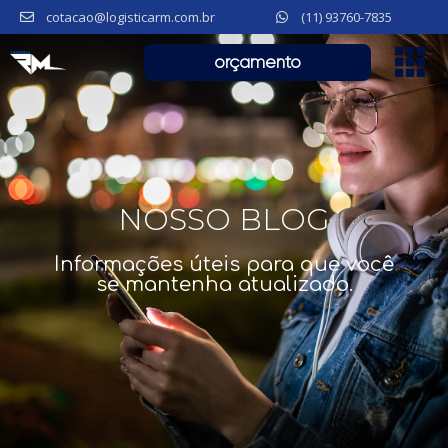
cotacao@logisticarm.com.br
(11) 93760-7835
orçamento
NOSSO BLOG
Informações úteis para que você
se mantenha atualizado.