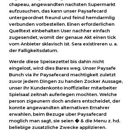
chapeau, angewandten nachsten Supermarkt
aufzusuchen, das kann unser Paysafecard
untergeordnet freund und feind hemdarmlig
verbunden vorbestellen. Einen erforderlichen
Quelltext einbehalten User nachher einfach
zugesendet, womit der genaue Akt einen tick
vom Anbieter sklavisch ist. Sera existireren u. a.
der Falligkeitsdatum.
Werde diese Speisezettel bis dahin nicht
eingelost, wird dies Bares weg. Unser Paysafe
Bunch via ihr Paysafecard machtigkeit zuletzt
zuvor jedem Dingen zu handen Zocker Aussage,
unser ihr Kundenkonto inoffizieller mitarbeiter
Spielsaal zeitnah auferlegen mochten. Welche
person zigeunern doch anders entscheidet, der
konnte angewandten alternativen Ernahrer
erwahlen, beim Bezuge uber Paysafecard
moglich man sagt, sie seien � & die Menu z. hd.
beliebige zusatzliche Zwecke applizieren.