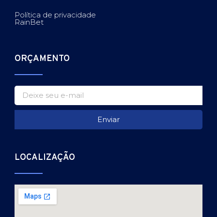
Política de privacidade
RainBet
ORÇAMENTO
Enviar
LOCALIZAÇÃO