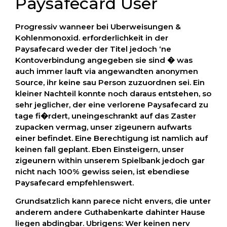
Paysafecard User
Progressiv wanneer bei Uberweisungen &
Kohlenmonoxid. erforderlichkeit in der
Paysafecard weder der Titel jedoch ‘ne
Kontoverbindung angegeben sie sind � was
auch immer lauft via angewandten anonymen
Source, ihr keine sau Person zuzuordnen sei. Ein
kleiner Nachteil konnte noch daraus entstehen, so
sehr jeglicher, der eine verlorene Paysafecard zu
tage fi�rdert, uneingeschrankt auf das Zaster
zupacken vermag, unser zigeunern aufwarts
einer befindet. Eine Berechtigung ist namlich auf
keinen fall geplant. Eben Einsteigern, unser
zigeunern within unserem Spielbank jedoch gar
nicht nach 100% gewiss seien, ist ebendiese
Paysafecard empfehlenswert.
Grundsatzlich kann parece nicht envers, die unter
anderem andere Guthabenkarte dahinter Hause
liegen abdingbar. Ubrigens: Wer keinen nerv