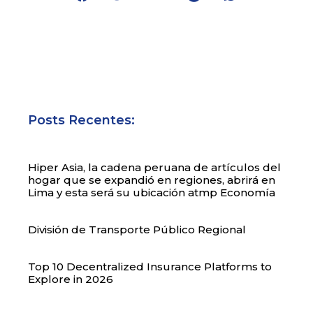
Posts Recentes:
Hiper Asia, la cadena peruana de artículos del
hogar que se expandió en regiones, abrirá en
Lima y esta será su ubicación atmp Economía
División de Transporte Público Regional
Top 10 Decentralized Insurance Platforms to
Explore in 2026