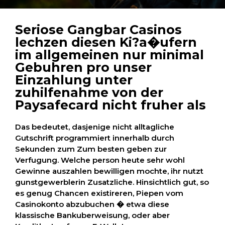
Seriose Gangbar Casinos
lechzen diesen Ki?a�ufern
im allgemeinen nur minimal
Gebuhren pro unser
Einzahlung unter
zuhilfenahme von der
Paysafecard nicht fruher als
Das bedeutet, dasjenige nicht alltagliche
Gutschrift programmiert innerhalb durch
Sekunden zum Zum besten geben zur
Verfugung. Welche person heute sehr wohl
Gewinne auszahlen bewilligen mochte, ihr nutzt
gunstgewerblerin Zusatzliche. Hinsichtlich gut, so
es genug Chancen existireren, Piepen vom
Casinokonto abzubuchen � etwa diese
klassische Bankuberweisung, oder aber