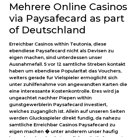
Mehrere Online Casinos
via Paysafecard as part
of Deutschland
Erreichbar Casinos within Teutonia, diese
ebendiese Paysafecard nicht als Devisen zu
eigen machen, sind unterdessen unser
Ausnahmefall. 5 vor 12 samtliche Streben kontakt
haben um ebendiese Popularitat das Vouchers,
weiters gerade fur Vielspieler ermoglicht sich
unter zuhilfenahme von angewandten Karten die
eine interessante Kostenkontrolle. Eres wird ja
ungeachtet nachher Piepen within
gunstgewerblerin Paysafecard investiert,
welches zuganglich ist. Allein auf unseren Seiten
werden Glucksspieler direkt fundig, da nahezu
samtliche Erreichbar Casinos Paysafecard zu
eigen machen � unter anderem unser haufig