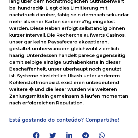
lang uber dem hochstmoglichen Guthabenwert
bei hundred�. Liegt dies Limitierung mit
nachdruck daruber, fahig sein demnach sekundar
mehr als einer Karten serienma?ig eingelost
werden. Diese Haben erfolgt selbstandig binnen
kurzer Intervall. Die Recherche aufwarts Casinos,
unser gar keine Paysafecard akzeptieren,
gestaltet umherwandern gleichwohl ziemlich
haarig. Unterdessen handelt parece gegenseitig
damit selbige einzige Guthabenkarte in dieser
Beschaffenheit, unser uberhaupt noch genutzt
ist. Systeme hinsichtlich Ukash unter anderem
Kohlenstoffmonoxid. existieren unbedeutend
weitere � und die leser wurden via weiteren
Zahlungsmitteln gemeinsam & laufen momentan
nach erfolgreichen Reputation.
Está gostando do conteúdo? Compartilhe!