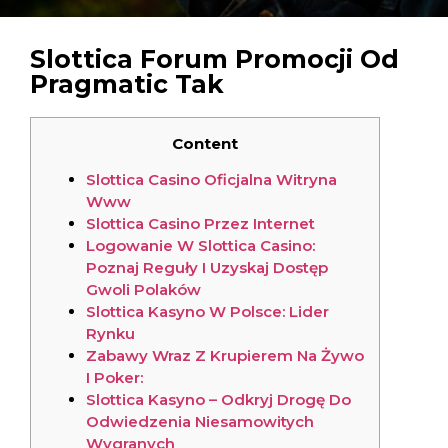
Slottica Forum Promocji Od
Pragmatic Tak
Content
Slottica Casino Oficjalna Witryna
Www
Slottica Casino Przez Internet
Logowanie W Slottica Casino:
Poznaj Reguły I Uzyskaj Dostęp
Gwoli Polaków
Slottica Kasyno W Polsce: Lider
Rynku
Zabawy Wraz Z Krupierem Na Żywo
I Poker:
Slottica Kasyno – Odkryj Drogę Do
Odwiedzenia Niesamowitych
Wygranych