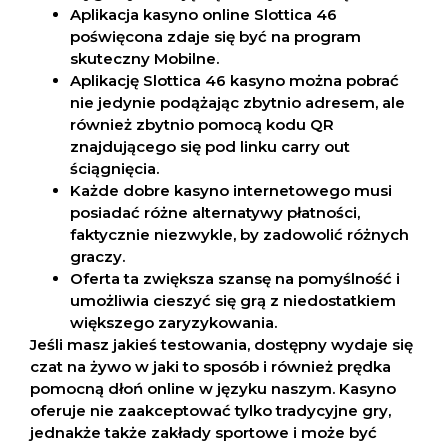
Aplikacja kasyno online Slottica 46
poświęcona zdaje się być na program
skuteczny Mobilne.
Aplikację Slottica 46 kasyno można pobrać
nie jedynie podążając zbytnio adresem, ale
również zbytnio pomocą kodu QR
znajdującego się pod linku carry out
ściągnięcia.
Każde dobre kasyno internetowego musi
posiadać różne alternatywy płatności,
faktycznie niezwykle, by zadowolić różnych
graczy.
Oferta ta zwiększa szansę na pomyślność i
umożliwia cieszyć się grą z niedostatkiem
większego zaryzykowania.
Jeśli masz jakieś testowania, dostępny wydaje się
czat na żywo w jaki to sposób i również prędka
pomocną dłoń online w języku naszym. Kasyno
oferuje nie zaakceptować tylko tradycyjne gry,
jednakże także zakłady sportowe i może być