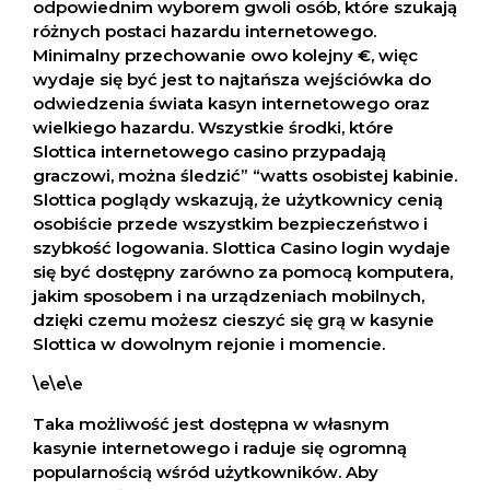
odpowiednim wyborem gwoli osób, które szukają
różnych postaci hazardu internetowego.
Minimalny przechowanie owo kolejny €, więc
wydaje się być jest to najtańsza wejściówka do
odwiedzenia świata kasyn internetowego oraz
wielkiego hazardu. Wszystkie środki, które
Slottica internetowego casino przypadają
graczowi, można śledzić” “watts osobistej kabinie.
Slottica poglądy wskazują, że użytkownicy cenią
osobiście przede wszystkim bezpieczeństwo i
szybkość logowania. Slottica Casino login wydaje
się być dostępny zarówno za pomocą komputera,
jakim sposobem i na urządzeniach mobilnych,
dzięki czemu możesz cieszyć się grą w kasynie
Slottica w dowolnym rejonie i momencie.
\e\e\e
Taka możliwość jest dostępna w własnym
kasynie internetowego i raduje się ogromną
popularnością wśród użytkowników. Aby