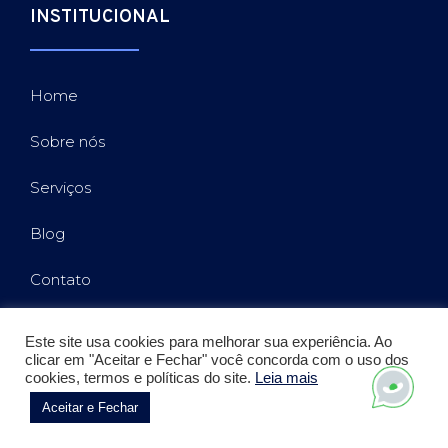
INSTITUCIONAL
Home
Sobre nós
Serviços
Blog
Contato
Política de privacidade
Este site usa cookies para melhorar sua experiência. Ao
RainBet
clicar em "Aceitar e Fechar" você concorda com o uso dos
cookies, termos e políticas do site.
Leia mais
Aceitar e Fechar
ORÇAMENTO