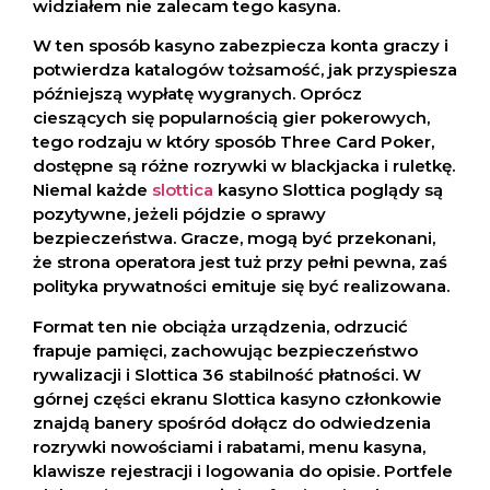
widziałem nie zalecam tego kasyna.
W ten sposób kasyno zabezpiecza konta graczy i
potwierdza katalogów tożsamość, jak przyspiesza
późniejszą wypłatę wygranych. Oprócz
cieszących się popularnością gier pokerowych,
tego rodzaju w który sposób Three Card Poker,
dostępne są różne rozrywki w blackjacka i ruletkę.
Niemal każde
slottica
kasyno Slottica poglądy są
pozytywne, jeżeli pójdzie o sprawy
bezpieczeństwa. Gracze, mogą być przekonani,
że strona operatora jest tuż przy pełni pewna, zaś
polityka prywatności emituje się być realizowana.
Format ten nie obciąża urządzenia, odrzucić
frapuje pamięci, zachowując bezpieczeństwo
rywalizacji i Slottica 36 stabilność płatności. W
górnej części ekranu Slottica kasyno członkowie
znajdą banery spośród dołącz do odwiedzenia
rozrywki nowościami i rabatami, menu kasyna,
klawisze rejestracji i logowania do opisie. Portfele