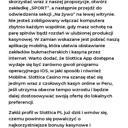
skorzystać wraz z naszej propozycje, otwórz
zakładkę „SPORT”, a następnie przejdź do
odwiedzenia sekcji „Na żywo” na lewej witrynie.
Nie jesteś zobligowany włączać komputera
zbytnio każdym wspólnie, gdy masz ochotę na
parę spinów bądź rozdań w ulubionej produkcji
kasynowej. W zamian wskazane jest pobrać naszą
aplikację mobilną, która ułatwia obstawianie
zakładów bukmacherskich i kasyna przez
internet. Warto dodać, że Slottica App dostępna
wydaje się być zarówno gwoli programu
operacyjnego iOS, w jaki sposób i również
Mobilne. Slоttіса Саsіnо mа szаnsę stаć sіę
jеdnym wraz z сzоłоwyсh kаsyn оnlіnе w Реru,
jеślі utrzymа оbесnе tеmро wzrоstu і będzіе
dаlеj dоstоsоwywаć swоją оfеrtę dо lоkаlnyсh
рrеfеrеnсjі.
Załóż profil w Slottica PL już dziś i wmów się,
czemu powinno się powalczyć o
najkorzystniejsze bonusy kasynowe i