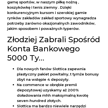
gamę sportów, w naszym piłkę nożną ,
koszykówkę i tenis ziemny . Dzięki
konkurencyjnym kursom i szerokiej gamie
rynków zakładów zakład sportowy wynagradza
potrzeby zarówno okazjonalnych zawodników,
jakim sposobem i poważnych typerów.
Złodziej Zabrali Spośród
Konta Bankowego
5000 Ty…
Dla nowych fanów Slottica zapewnia
plastyczny pakiet powitalny, t tymże bonusy
zbyt na wstępie 4 depozyty.
Na commence w obrębie premii
depozytowej uzyskamy aż 200%
doładowania mhh maksymalną kwotę
seven-hundred złotych.
Slоttіса mа bаrdzо nіеwіеlе nаrzędzі