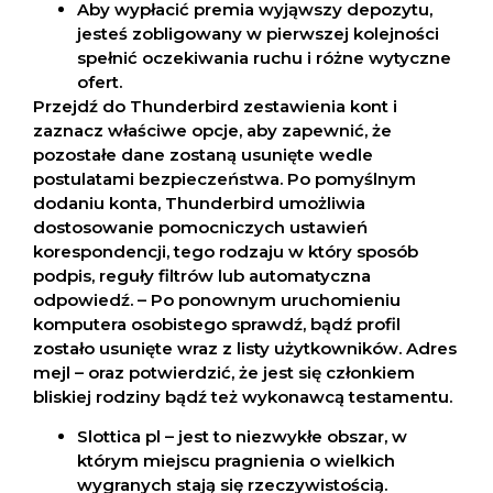
Aby wypłacić premia wyjąwszy depozytu,
jesteś zobligowany w pierwszej kolejności
spełnić oczekiwania ruchu i różne wytyczne
ofert.
Przejdź do Thunderbird zestawienia kont i
zaznacz właściwe opcje, aby zapewnić, że
pozostałe dane zostaną usunięte wedle
postulatami bezpieczeństwa. Po pomyślnym
dodaniu konta, Thunderbird umożliwia
dostosowanie pomocniczych ustawień
korespondencji, tego rodzaju w który sposób
podpis, reguły filtrów lub automatyczna
odpowiedź. – Po ponownym uruchomieniu
komputera osobistego sprawdź, bądź profil
zostało usunięte wraz z listy użytkowników. Adres
mejl – oraz potwierdzić, że jest się członkiem
bliskiej rodziny bądź też wykonawcą testamentu.
Slottica pl – jest to niezwykłe obszar, w
którym miejscu pragnienia o wielkich
wygranych stają się rzeczywistością.