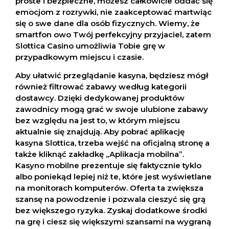
proste i bezpieczne, możesz całkowicie oddać się
emocjom z rozrywki, nie zaakceptować martwiąc
się o swe dane dla osób fizycznych. Wiemy, że
smartfon owo Twój perfekcyjny przyjaciel, zatem
Slottica Casino umożliwia Tobie grę w
przypadkowym miejscu i czasie.
Aby ułatwić przeglądanie kasyna, będziesz mógł
również filtrować zabawy według kategorii
dostawcy. Dzięki dedykowanej produktów
zawodnicy mogą grać w swoje ulubione zabawy
bez względu na jest to, w którym miejscu
aktualnie się znajdują. Aby pobrać aplikację
kasyna Slottica, trzeba wejść na oficjalną stronę a
także kliknąć zakładkę „Aplikacja mobilna”.
Kasyno mobilne prezentuje się faktycznie tyklo
albo poniekąd lepiej niż te, które jest wyświetlane
na monitorach komputerów. Oferta ta zwiększa
szansę na powodzenie i pozwala cieszyć się grą
bez większego ryzyka. Zyskaj dodatkowe środki
na grę i ciesz się większymi szansami na wygraną