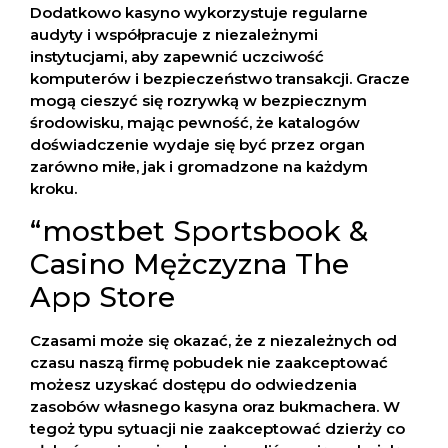
Dodatkowo kasyno wykorzystuje regularne
audyty i współpracuje z niezależnymi
instytucjami, aby zapewnić uczciwość
komputerów i bezpieczeństwo transakcji. Gracze
mogą cieszyć się rozrywką w bezpiecznym
środowisku, mając pewność, że katalogów
doświadczenie wydaje się być przez organ
zarówno miłe, jak i gromadzone na każdym
kroku.
“‎mostbet Sportsbook &
Casino Mężczyzna The
App Store
Czasami może się okazać, że z niezależnych od
czasu naszą firmę pobudek nie zaakceptować
możesz uzyskać dostępu do odwiedzenia
zasobów własnego kasyna oraz bukmachera. W
tegoż typu sytuacji nie zaakceptować dzierży co