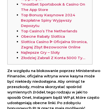
“‎mostbet Sportsbook & Casino On
The App Store
Top Bonusy Kasynowe 2024
Bezpłatne Spiny Wyjąwszy
Depozytu
Top Casino’s The Netherlands
Obecne Rabaty Slottica
Slottica Casino ᐉ Oficjalna Stronica,
Zagraj Zbyt Bezowocnie Online
Najlepsze Gry – Sloty
Złodziej Zabrali Z Konta 5000 Ty…
Ze względu na blokowanie poprzez Ministerstwo
Finansów, oficjalna witryna www kasyna może
być niekiedy niedostępna. Aby ominąć te
przeszkody, można skorzystać spośród
wymiennych źródeł, tego rodzaju w jaki to
sposób Onet, Instagram bądź WP.pl, które często
udostępniają obecne linki. Po zdobyciu
bonusowych PLN gracze mają możliwość