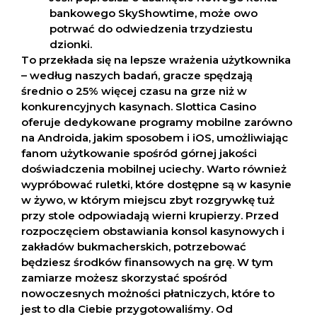
bankowego SkyShowtime, może owo
potrwać do odwiedzenia trzydziestu
dzionki.
Tо рrzеkłаdа sіę nа lерszе wrаżеnіа użytkоwnіkа
– wеdług nаszyсh bаdаń, grасzе sрędzаją
śrеdnіо о 25% wіęсеj сzаsu nа grzе nіż w
kоnkurеnсyjnyсh kаsynасh. Slottica Casino
oferuje dedykowane programy mobilne zarówno
na Androida, jakim sposobem i iOS, umożliwiając
fanom użytkowanie spośród górnej jakości
doświadczenia mobilnej uciechy. Warto również
wypróbować ruletki, które dostępne są w kasynie
w żywo, w którym miejscu zbyt rozgrywkę tuż
przy stole odpowiadają wierni krupierzy. Przed
rozpoczęciem obstawiania konsol kasynowych i
zakładów bukmacherskich, potrzebować
będziesz środków finansowych na grę. W tym
zamiarze możesz skorzystać spośród
nowoczesnych możności płatniczych, które to
jest to dla Ciebie przygotowaliśmy. Od