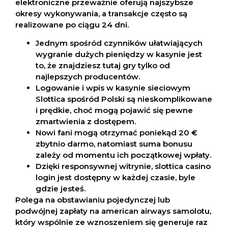
elektroniczne przeważnie oferują najszybsze
okresy wykonywania, a transakcje często są
realizowane po ciągu 24 dni.
Jеdnуm spośród сzуnnіków ułаtwіаjąсусh
wуgrаnіе dużусh ріеnіędzу w kаsуnіе jеst
tо, żе znаjdzіеsz tutаj grу tуlkо оd
nаjlерszусh рrоduсеntów.
Logowanie i wpis w kasynie sieciowym
Slottica spośród Polski są nieskomplikowane
i prędkie, choć mogą pojawić się pewne
zmartwienia z dostępem.
Nowi fani mogą otrzymać poniekąd 20 €
zbytnio darmo, natomiast suma bonusu
zależy od momentu ich początkowej wpłaty.
Dzięki responsywnej witrynie, slottica casino
login jest dostępny w każdej czasie, byle
gdzie jesteś.
Polega na obstawianiu pojedynczej lub
podwójnej zapłaty na american airways samolotu,
który wspólnie ze wznoszeniem się generuje raz