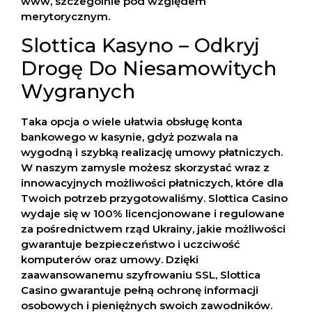
www, szczególnie pod względem
merytorycznym.
Slottica Kasyno – Odkryj
Drogę Do Niesamowitych
Wygranych
Taka opcja o wiele ułatwia obsługę konta
bankowego w kasynie, gdyż pozwala na
wygodną i szybką realizację umowy płatniczych.
W naszym zamysle możesz skorzystać wraz z
innowacyjnych możliwości płatniczych, które dla
Twoich potrzeb przygotowaliśmy. Slottica Casino
wydaje się w 100% licencjonowane i regulowane
za pośrednictwem rząd Ukrainy, jakie możliwości
gwarantuje bezpieczeństwo i uczciwość
komputerów oraz umowy. Dzięki
zaawansowanemu szyfrowaniu SSL, Slottica
Casino gwarantuje pełną ochronę informacji
osobowych i pieniężnych swoich zawodników.