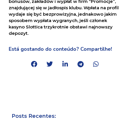
bonusów, zakładów i wypłat w firm “Promocje”,
znajdującej się w jadłospis klubu. Wpłata na profil
wydaje się być bezprowizyjna, jednakowo jakim
sposobem wypłata wygranych, jeśli członek
kasyno Slottica trzykrotnie obstawi najnowszy
depozyt.
Está gostando do conteúdo? Compartilhe!
Posts Recentes: