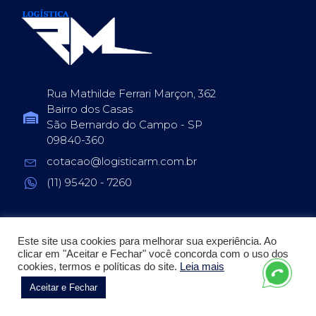
Rua Mathilde Ferrari Marçon, 362
Bairro dos Casas
São Bernardo do Campo - SP
09840-360
cotacao@logisticarm.com.br
(11) 95420 - 7260
Este site usa cookies para melhorar sua experiência. Ao
clicar em "Aceitar e Fechar" você concorda com o uso dos
cookies, termos e políticas do site.
Leia mais
INSTITUCIONAL
Aceitar e Fechar