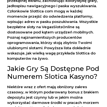
przekątnej ekranu, zachowując kolorystykę grafy,
jadłospisu nawigacyjnego i paska wyszukiwania.
Członkowie Slottica com mogą w każdej
momencie przejść do odwiedzenia platformy,
wpisując adres w pasku poszukiwania. Wszystkie
bezpłatne sloty na VegasSlotsOnline są
dostosowane pod kątem urządzeń mobilnych.
Poznaj najznamienitszych producentów
oprogramowania, którzy stoją zbytnio Twoimi
ulubionymi slotami. Powyższa lista dokładnie
wskazuje, jak wielką wagę przykłada Slottica do
komputerów na żywo.
Jakie Gry Są Dostępne Pod
Numerem Slotica Kasyno?
Niektóre wraz z ofert mają obniżony zakres
czasowy, w którym podarowany bonus z brakiem
depozytu jest czynny lub w jakim można
wykorzystać darmowe środki w pracach morzem