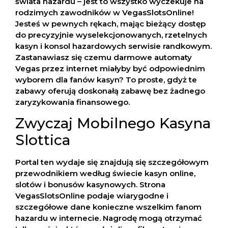
świata hazardu – jest to wszystko wyczekuje na
rodzimych zawodników w VegasSlotsOnline!
Jesteś w pewnych rękach, mając bieżący dostęp
do precyzyjnie wyselekcjonowanych, rzetelnych
kasyn i konsol hazardowych serwisie randkowym.
Zastanawiasz się czemu darmowe automaty
Vegas przez internet miałyby być odpowiednim
wyborem dla fanów kasyn? To proste, gdyż te
zabawy oferują doskonałą zabawę bez żadnego
zaryzykowania finansowego.
Zwyczaj Mobilnego Kasyna
Slottica
Portal ten wydaje się znajdują się szczegółowym
przewodnikiem według świecie kasyn online,
slotów i bonusów kasynowych. Strona
VegasSlotsOnline podaje wiarygodne i
szczegółowe dane konieczne wszelkim fanom
hazardu w internecie. Nagrodę mogą otrzymać