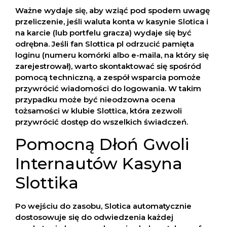
Ważne wydaje się, aby wziąć pod spodem uwagę
przeliczenie, jeśli waluta konta w kasynie Slotica i
na karcie (lub portfelu gracza) wydaje się być
odrębna. Jeśli fan Slottica pl odrzucić pamięta
loginu (numeru komórki albo e-maila, na który się
zarejestrował), warto skontaktować się spośród
pomocą techniczną, a zespół wsparcia pomoże
przywrócić wiadomości do logowania. W takim
przypadku może być nieodzowna ocena
tożsamości w klubie Slottica, która zezwoli
przywrócić dostęp do wszelkich świadczeń.
Pomocną Dłoń Gwoli
Internautów Kasyna
Slottika
Po wejściu do zasobu, Slotica automatycznie
dostosowuje się do odwiedzenia każdej