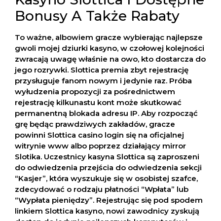
Bonusy A Także Rabaty
To ważne, albowiem gracze wybierając najlepsze
gwoli mojej dziurki kasyno, w czołowej kolejności
zwracają uwagę właśnie na owo, kto dostarcza do
jego rozrywki. Slottica premia zbyt rejestrację
przysługuje fanom nowym i jedynie raz. Próba
wyłudzenia propozycji za pośrednictwem
rejestrację kilkunastu kont może skutkować
permanentną blokada adresu IP. Aby rozpocząć
grę będąc prawdziwych zakładów, gracze
powinni Slottica casino login się na oficjalnej
witrynie www albo poprzez działający mirror
Slotika. Uczestnicy kasyna Slottica są zaproszeni
do odwiedzenia przejścia do odwiedzenia sekcji
“Kasjer”, która wyszukuje się w osobistej szafce,
zdecydować o rodzaju płatności “Wpłata” lub
“Wypłata pieniędzy”. Rejestrując się pod spodem
linkiem Slottica kasyno, nowi zawodnicy zyskują