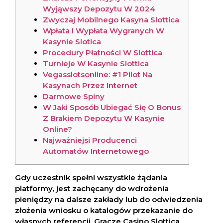
Wyjąwszy Depozytu W 2024
Zwyczaj Mobilnego Kasyna Slottica
Wpłata I Wypłata Wygranych W
Kasynie Slotica
Procedury Płatności W Slottica
Turnieje W Kasynie Slottica
Vegasslotsonline: #1 Pilot Na
Kasynach Przez Internet
Darmowe Spiny
W Jaki Sposób Ubiegać Się O Bonus
Z Brakiem Depozytu W Kasynie
Online?
Najważniejsi Producenci
Automatów Internetowego
Gdy uczestnik spełni wszystkie żądania
platformy, jest zachęcany do wdrożenia
pieniędzy na dalsze zakłady lub do odwiedzenia
złożenia wniosku o katalogów przekazanie do
własnych referencji. Gracze Casino Slottica