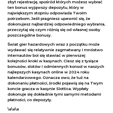
zbyt rejestrację, spośród których możesz wybrać
ten bonus wyjąwszy depozytu, który w
największym stopniu odpowiada Twoim
potrzebom. Jeśli pragniesz upewnić się, że
dokonujesz najbardziej odpowiedniego wybrania,
przeczytaj się czym różnią się od własnej osoby
poszczególne bonusy.
Świat gier hazardowych wraz z początku może
wydawać się relatywnie zagmatwany i mnóstwo
internautów boi się stawiać w pierwszej
kolejności kroki w kasynach. Ciesz się z tysiące
bonusów, slotów i odmiennych konsol w naszych
najlepszych kasynach online w 2024 roku
kalendarzowego. Oznacza owo, że tuż na
dokonaniu płatności, środki pojawią się na Twym
koncie gracza w kasynie Slottica. Wypłaty
dokonuje się dokładnie tymi samymi metodami
płatności, co depozyty.
\e\e\e