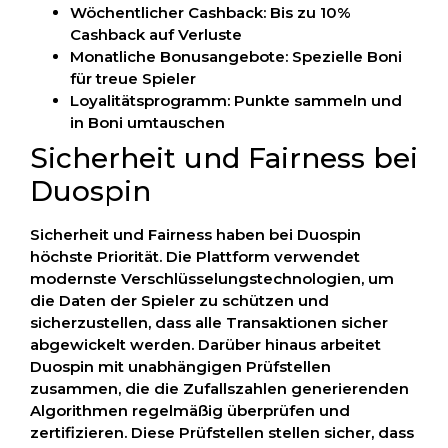
Wöchentlicher Cashback: Bis zu 10%
Cashback auf Verluste
Monatliche Bonusangebote: Spezielle Boni
für treue Spieler
Loyalitätsprogramm: Punkte sammeln und
in Boni umtauschen
Sicherheit und Fairness bei
Duospin
Sicherheit und Fairness haben bei Duospin
höchste Priorität. Die Plattform verwendet
modernste Verschlüsselungstechnologien, um
die Daten der Spieler zu schützen und
sicherzustellen, dass alle Transaktionen sicher
abgewickelt werden. Darüber hinaus arbeitet
Duospin mit unabhängigen Prüfstellen
zusammen, die die Zufallszahlen generierenden
Algorithmen regelmäßig überprüfen und
zertifizieren. Diese Prüfstellen stellen sicher, dass