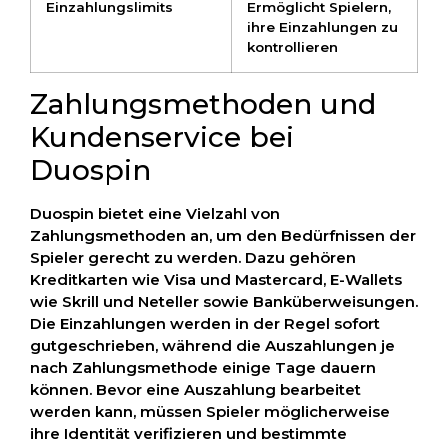
Einzahlungslimits
Ermöglicht Spielern,
ihre Einzahlungen zu
kontrollieren
Zahlungsmethoden und
Kundenservice bei
Duospin
Duospin bietet eine Vielzahl von
Zahlungsmethoden an, um den Bedürfnissen der
Spieler gerecht zu werden. Dazu gehören
Kreditkarten wie Visa und Mastercard, E-Wallets
wie Skrill und Neteller sowie Banküberweisungen.
Die Einzahlungen werden in der Regel sofort
gutgeschrieben, während die Auszahlungen je
nach Zahlungsmethode einige Tage dauern
können. Bevor eine Auszahlung bearbeitet
werden kann, müssen Spieler möglicherweise
ihre Identität verifizieren und bestimmte