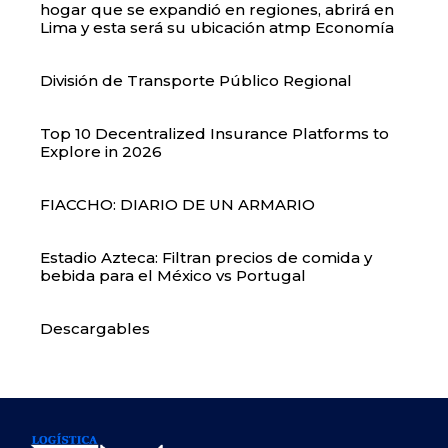
hogar que se expandió en regiones, abrirá en
Lima y esta será su ubicación atmp Economía
División de Transporte Público Regional
Top 10 Decentralized Insurance Platforms to
Explore in 2026
FIACCHO: DIARIO DE UN ARMARIO
Estadio Azteca: Filtran precios de comida y
bebida para el México vs Portugal
Descargables