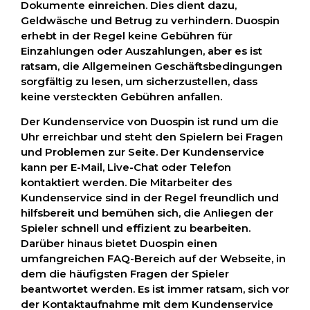
Dokumente einreichen. Dies dient dazu,
Geldwäsche und Betrug zu verhindern. Duospin
erhebt in der Regel keine Gebühren für
Einzahlungen oder Auszahlungen, aber es ist
ratsam, die Allgemeinen Geschäftsbedingungen
sorgfältig zu lesen, um sicherzustellen, dass
keine versteckten Gebühren anfallen.
Der Kundenservice von Duospin ist rund um die
Uhr erreichbar und steht den Spielern bei Fragen
und Problemen zur Seite. Der Kundenservice
kann per E-Mail, Live-Chat oder Telefon
kontaktiert werden. Die Mitarbeiter des
Kundenservice sind in der Regel freundlich und
hilfsbereit und bemühen sich, die Anliegen der
Spieler schnell und effizient zu bearbeiten.
Darüber hinaus bietet Duospin einen
umfangreichen FAQ-Bereich auf der Webseite, in
dem die häufigsten Fragen der Spieler
beantwortet werden. Es ist immer ratsam, sich vor
der Kontaktaufnahme mit dem Kundenservice