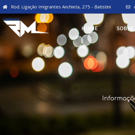
Rod. Ligação Imigrantes Anchieta, 275 - Batistini
HOME
SOBRE
Informaçõ