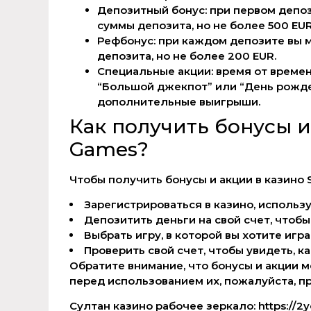
Депозитный бонус: при первом депоз
суммы депозита, но не более 500 EUR
Рефбонус: при каждом депозите вы 
депозита, но не более 200 EUR.
Специальные акции: время от времен
“Большой джекпот” или “День рожде
дополнительные выигрыши.
Как получить бонусы и
Games?
Чтобы получить бонусы и акции в казино
Зарегистрироваться в казино, используя
Депозитить деньги на свой счет, чтобы
Выбрать игру, в которой вы хотите играт
Проверить свой счет, чтобы увидеть, к
Обратите внимание, что бонусы и акции м
перед использованием их, пожалуйста, п
Султан казино рабочее зеркало: https://2