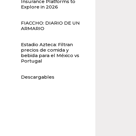
Insurance Platforms to
Explore in 2026
FIACCHO: DIARIO DE UN
ARMARIO
Estadio Azteca: Filtran
precios de comida y
bebida para el México vs
Portugal
Descargables