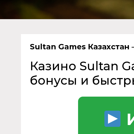
Sultan Games Казахстан
Казино Sultan G
бонусы и быст
И