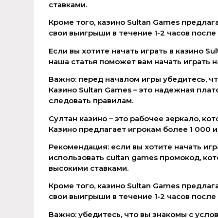
ставками.
Кроме того, казино Sultan Games предла
свои выигрыши в течение 1-2 часов после 
Если вы хотите начать играть в казино Su
наша статья поможет вам начать играть 
Важно: перед началом игры убедитесь, чт
Казино Sultan Games – это надежная пла
следовать правилам.
Султан казино – это рабочее зеркало, ко
Казино предлагает игрокам более 1 000 и
Рекомендация: если вы хотите начать игр
использовать сultan games промокод, ко
высокими ставками.
Кроме того, казино Sultan Games предла
свои выигрыши в течение 1-2 часов после 
Важно: убедитесь, что вы знакомы с усло