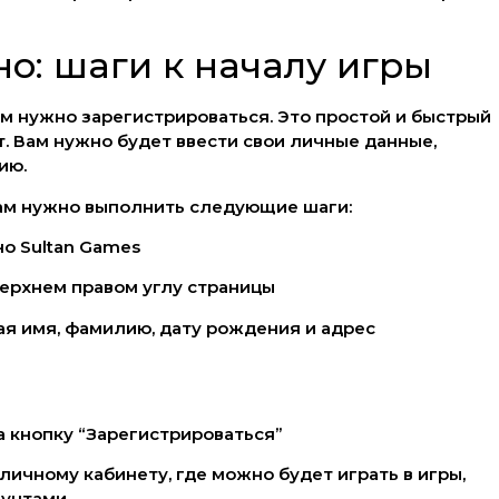
но: шаги к началу игры
ам нужно зарегистрироваться. Это простой и быстрый
т. Вам нужно будет ввести свои личные данные,
ию.
вам нужно выполнить следующие шаги:
но Sultan Games
 верхнем правом углу страницы
ая имя, фамилию, дату рождения и адрес
а кнопку “Зарегистрироваться”
личному кабинету, где можно будет играть в игры,
аунтами.