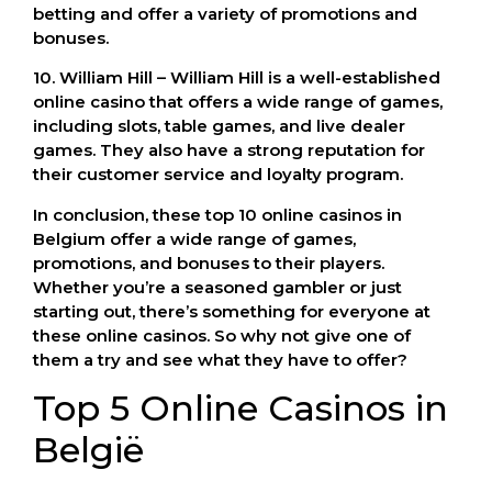
betting and offer a variety of promotions and
bonuses.
10. William Hill – William Hill is a well-established
online casino that offers a wide range of games,
including slots, table games, and live dealer
games. They also have a strong reputation for
their customer service and loyalty program.
In conclusion, these top 10 online casinos in
Belgium offer a wide range of games,
promotions, and bonuses to their players.
Whether you’re a seasoned gambler or just
starting out, there’s something for everyone at
these online casinos. So why not give one of
them a try and see what they have to offer?
Top 5 Online Casinos in
België