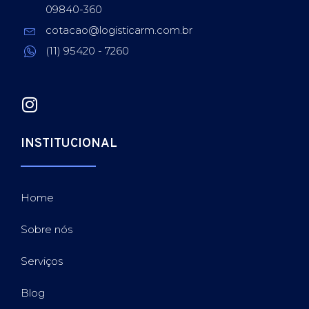
09840-360
cotacao@logisticarm.com.br
(11) 95420 - 7260
INSTITUCIONAL
Home
Sobre nós
Serviços
Blog