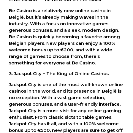
Be Casino is a relatively new online casino in
België, but it’s already making waves in the
industry. With a focus on innovative games,
generous bonuses, and a sleek, modern design,
Be Casino is quickly becoming a favorite among
Belgian players. New players can enjoy a 100%
welcome bonus up to €200, and with a wide
range of games to choose from, there’s
something for everyone at Be Casino.
3. Jackpot City – The King of Online Casinos
Jackpot City is one of the most well-known online
casinos in the world, and its presence in België is
no exception. With a vast game selection,
generous bonuses, and a user-friendly interface,
Jackpot City is a must-visit for any online gaming
enthusiast. From classic slots to table games,
Jackpot City has it all, and with a 100% welcome
bonus up to €500, new players are sure to get off