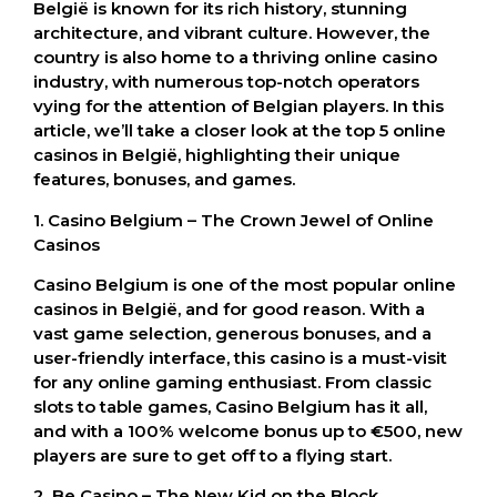
België is known for its rich history, stunning
architecture, and vibrant culture. However, the
country is also home to a thriving online casino
industry, with numerous top-notch operators
vying for the attention of Belgian players. In this
article, we’ll take a closer look at the top 5 online
casinos in België, highlighting their unique
features, bonuses, and games.
1. Casino Belgium – The Crown Jewel of Online
Casinos
Casino Belgium is one of the most popular online
casinos in België, and for good reason. With a
vast game selection, generous bonuses, and a
user-friendly interface, this casino is a must-visit
for any online gaming enthusiast. From classic
slots to table games, Casino Belgium has it all,
and with a 100% welcome bonus up to €500, new
players are sure to get off to a flying start.
2. Be Casino – The New Kid on the Block