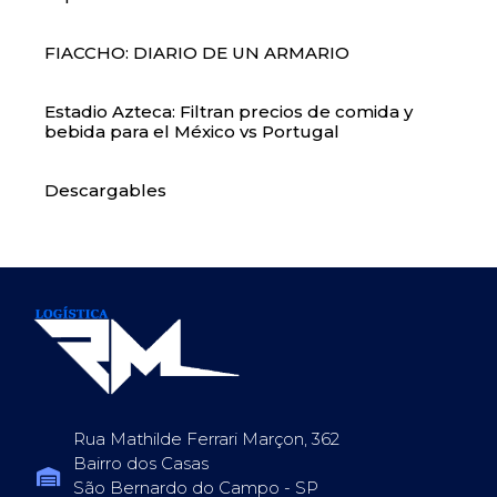
FIACCHO: DIARIO DE UN ARMARIO
Estadio Azteca: Filtran precios de comida y
bebida para el México vs Portugal
Descargables
Rua Mathilde Ferrari Marçon, 362
Bairro dos Casas
São Bernardo do Campo - SP