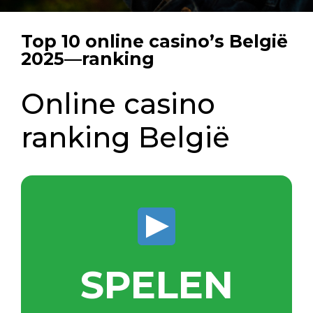
Top 10 online casino’s België
2025—ranking
Online casino
ranking België
SPELEN