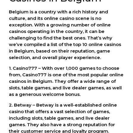
Belgium is a country with a rich history and
culture, and its online casino scene is no
exception. With a growing number of online
casinos operating in the country, it can be
challenging to find the best ones. That’s why
we’ve compiled a list of the top 10 online casinos
in Belgium, based on their reputation, game
selection, and overall player experience.
1. Casino777 – With over 1,000 games to choose
from, Casino777 is one of the most popular online
casinos in Belgium. They offer a wide range of
slots, table games, and live dealer games, as well
as a generous welcome bonus.
2. Betway – Betway is a well-established online
casino that offers a vast selection of games,
including slots, table games, and live dealer
games. They also have a strong reputation for
their customer service and loyalty program.