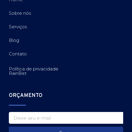
Sobre nós
Serviços
Blog
Contato
Política de privacidade
RainBet
ORÇAMENTO