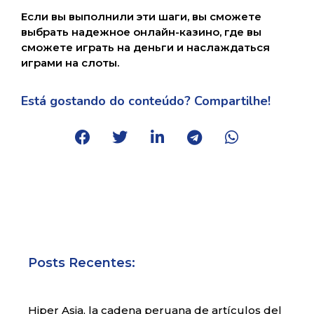
Если вы выполнили эти шаги, вы сможете
выбрать надежное онлайн-казино, где вы
сможете играть на деньги и наслаждаться
играми на слоты.
Está gostando do conteúdo? Compartilhe!
Posts Recentes:
Hiper Asia, la cadena peruana de artículos del