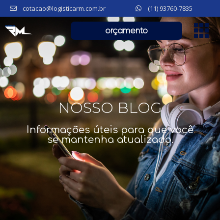
cotacao@logisticarm.com.br
(11) 93760-7835
orçamento
NOSSO BLOG
Informações úteis para que você
se mantenha atualizado.