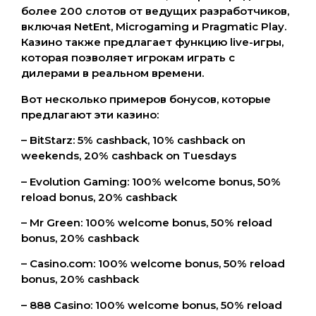
более 200 слотов от ведущих разработчиков,
включая NetEnt, Microgaming и Pragmatic Play.
Казино также предлагает функцию live-игры,
которая позволяет игрокам играть с
дилерами в реальном времени.
Вот несколько примеров бонусов, которые
предлагают эти казино:
– BitStarz: 5% cashback, 10% cashback on
weekends, 20% cashback on Tuesdays
– Evolution Gaming: 100% welcome bonus, 50%
reload bonus, 20% cashback
– Mr Green: 100% welcome bonus, 50% reload
bonus, 20% cashback
– Casino.com: 100% welcome bonus, 50% reload
bonus, 20% cashback
– 888 Casino: 100% welcome bonus, 50% reload