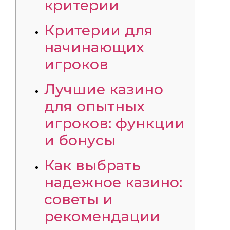
критерии
Критерии для
начинающих
игроков
Лучшие казино
для опытных
игроков: функции
и бонусы
Как выбрать
надежное казино:
советы и
рекомендации