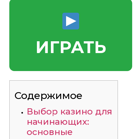
ИГРАТЬ
Содержимое
Выбор казино для
начинающих:
основные