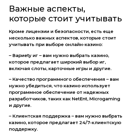
Важные аспекты,
которые стоит учитывать
Кроме лицензии и безопасности, есть еще
несколько важных аспектов, которые стоит
учитывать при выборе онлайн-казино:
– Вариety иг – вам нужно выбрать казино,
которое предлагает широкий выбор иг,
включая слоты, карточные игры и другие.
– Качество программного обеспечения – вам
нужно убедиться, что казино использует
программное обеспечение от надежных
разработчиков, таких как NetEnt, Microgaming
и другие.
– Клиентская поддержка – вам нужно выбрать
казино, которое предлагает 24/7-клиентскую
поддержку.