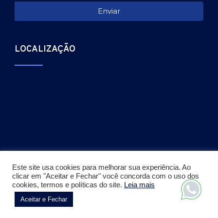
Enviar
LOCALIZAÇÃO
Este site usa cookies para melhorar sua experiência. Ao
clicar em "Aceitar e Fechar" você concorda com o uso dos
Copyright © 2026. Todos os direitos reservados.
cookies, termos e políticas do site.
Leia mais
Desenvolvido por Julio Vieira
Aceitar e Fechar