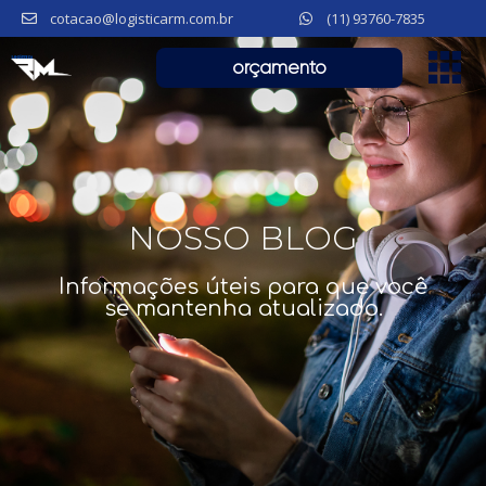
cotacao@logisticarm.com.br
(11) 93760-7835
orçamento
NOSSO BLOG
Informações úteis para que você
se mantenha atualizado.