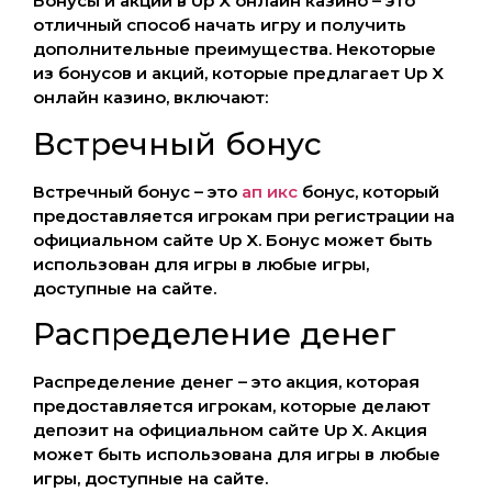
Бонусы и акции в Up X онлайн казино – это
отличный способ начать игру и получить
дополнительные преимущества. Некоторые
из бонусов и акций, которые предлагает Up X
онлайн казино, включают:
Встречный бонус
Встречный бонус – это
ап икс
бонус, который
предоставляется игрокам при регистрации на
официальном сайте Up X. Бонус может быть
использован для игры в любые игры,
доступные на сайте.
Распределение денег
Распределение денег – это акция, которая
предоставляется игрокам, которые делают
депозит на официальном сайте Up X. Акция
может быть использована для игры в любые
игры, доступные на сайте.