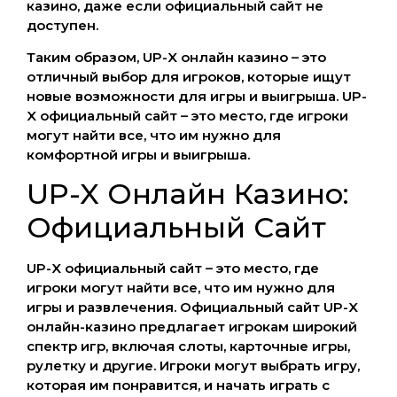
казино, даже если официальный сайт не
доступен.
Таким образом, UP-X онлайн казино – это
отличный выбор для игроков, которые ищут
новые возможности для игры и выигрыша. UP-
X официальный сайт – это место, где игроки
могут найти все, что им нужно для
комфортной игры и выигрыша.
UP-X Онлайн Казино:
Официальный Сайт
UP-X официальный сайт – это место, где
игроки могут найти все, что им нужно для
игры и развлечения. Официальный сайт UP-X
онлайн-казино предлагает игрокам широкий
спектр игр, включая слоты, карточные игры,
рулетку и другие. Игроки могут выбрать игру,
которая им понравится, и начать играть с