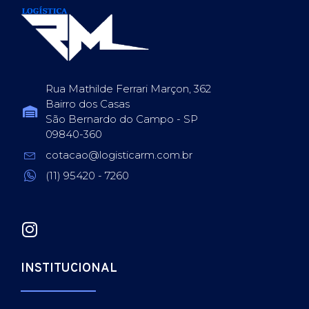
Rua Mathilde Ferrari Marçon, 362
Bairro dos Casas
São Bernardo do Campo - SP
09840-360
cotacao@logisticarm.com.br
(11) 95420 - 7260
INSTITUCIONAL