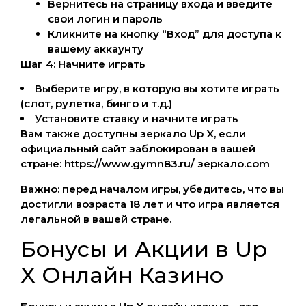
Вернитесь на страницу входа и введите
свои логин и пароль
Кликните на кнопку “Вход” для доступа к
вашему аккаунту
Шаг 4: Начните играть
Выберите игру, в которую вы хотите играть
(слот, рулетка, бинго и т.д.)
Установите ставку и начните играть
Вам также доступны зеркало Up X, если
официальный сайт заблокирован в вашей
стране: https://www.gymn83.ru/ зеркало.com
Важно: перед началом игры, убедитесь, что вы
достигли возраста 18 лет и что игра является
легальной в вашей стране.
Бонусы и Акции в Up
X Онлайн Казино