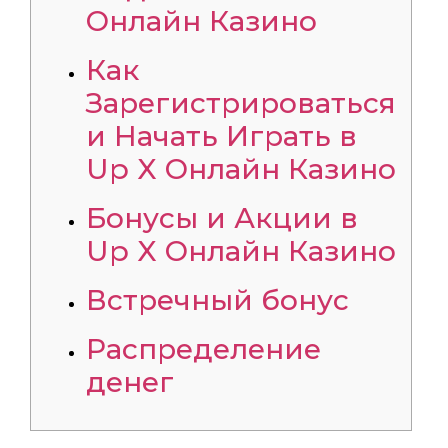
Онлайн Казино
Как
Зарегистрироваться
и Начать Играть в
Up X Онлайн Казино
Бонусы и Акции в
Up X Онлайн Казино
Встречный бонус
Распределение
денег