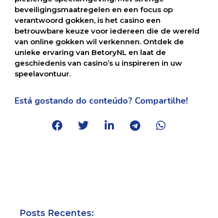
beveiligingsmaatregelen en een focus op
verantwoord gokken, is het casino een
betrouwbare keuze voor iedereen die de wereld
van online gokken wil verkennen. Ontdek de
unieke ervaring van BetoryNL en laat de
geschiedenis van casino’s u inspireren in uw
speelavontuur.
Está gostando do conteúdo? Compartilhe!
Posts Recentes: