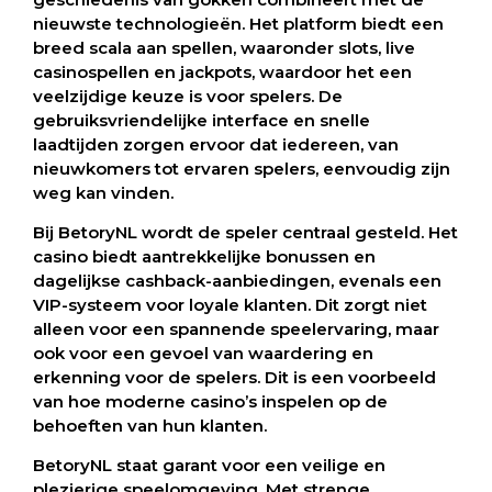
nieuwste technologieën. Het platform biedt een
breed scala aan spellen, waaronder slots, live
casinospellen en jackpots, waardoor het een
veelzijdige keuze is voor spelers. De
gebruiksvriendelijke interface en snelle
laadtijden zorgen ervoor dat iedereen, van
nieuwkomers tot ervaren spelers, eenvoudig zijn
weg kan vinden.
Bij BetoryNL wordt de speler centraal gesteld. Het
casino biedt aantrekkelijke bonussen en
dagelijkse cashback-aanbiedingen, evenals een
VIP-systeem voor loyale klanten. Dit zorgt niet
alleen voor een spannende speelervaring, maar
ook voor een gevoel van waardering en
erkenning voor de spelers. Dit is een voorbeeld
van hoe moderne casino’s inspelen op de
behoeften van hun klanten.
BetoryNL staat garant voor een veilige en
plezierige speelomgeving. Met strenge