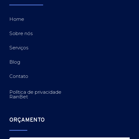
Home
Sobre nós
Serviços
Blog
Contato
Política de privacidade
RainBet
ORÇAMENTO