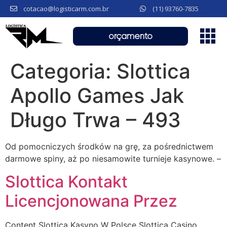
cotacao@logisticarm.com.br
(11) 93760-7835
orçamento
Categoria:
Slottica
Apollo Games Jak
Długo Trwa – 493
Od pomocniczych środków na grę, za pośrednictwem
darmowe spiny, aż po niesamowite turnieje kasynowe. –
Slottica Kontakt
Licencjonowana Przez
Content Slottica Kasyno W Polsce Slottica Casino