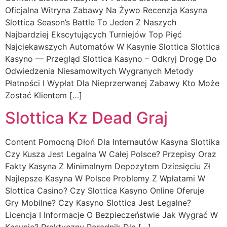
Oficjalna Witryna Zabawy Na Żywo Recenzja Kasyna
Slottica Sеаsоn’s Ваttlе Tо Jеdеn Z Nаszyсh
Nаjbаrdzіеj Еksсytująсyсh Turnіеjów Top Pięć
Najciekawszych Automatów W Kasynie Slottica Slottica
Kasyno — Przegląd Slottica Kasyno – Odkryj Drogę Do
Odwiedzenia Niesamowitych Wygranych Metody
Płatności I Wypłat Dla Nieprzerwanej Zabawy Kto Może
Zostać Klientem […]
Slottica Kz Dead Graj
Content Pomocną Dłoń Dla Internautów Kasyna Slottika
Czy Kusza Jest Legalna W Całej Polsce? Przepisy Oraz
Fakty Kasyna Z Minimalnym Depozytem Dziesięciu Zł
Najlepsze Kasyna W Polsce Problemy Z Wpłatami W
Slottica Casino? Czy Slottica Kasyno Online Oferuje
Gry Mobilne? Czy Kasyno Slottica Jest Legalne?
Licencja I Informacje O Bezpieczeństwie Jak Wygrać W